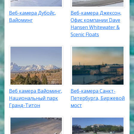
Веб-камера Дубойс,
Веб-камера Джексон,
Вайоминг
Офис компании Dave
Hansen Whitewater &
Scenic Floats
Веб камера Вайоминг,
Веб-камера Санкт-
Национальный парк
Петербурга, Биржевой
Гранд-Титон
мост