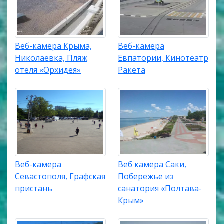
Веб-камера Крыма,
Веб-камера
Николаевка, Пляж
Евпатории, Кинотеатр
отеля «Орхидея»
Ракета
Веб-камера
Веб камера Саки,
Севастополя, Графская
Побережье из
пристань
санатория «Полтава-
Крым»