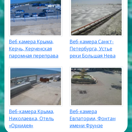
Веб камера Крыма,
Веб-камера Санкт-
Керчь, Керченская
Петербурга, Устье
паромная переправа
реки Большая Нева
Веб-камера Крыма,
Веб-камера
Николаевка, Отель
Евпатории, Фонтан
«Орхидея»
имени Фрунзе