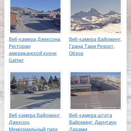
Веб-камера Джексона,
Веб-камера Вайоминг,
Ресторан
Гранд Тари Резорт,
американской кухни
Обзор
Gather
Веб камера Вайоминг,
Веб-камера штата
Джексон,
Вайоминг, Даунтаун
Мемориальный парк
Ларами