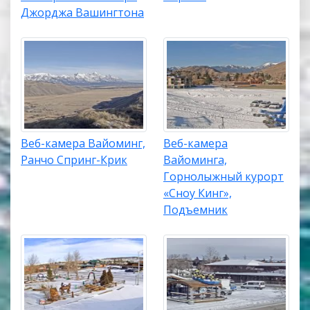
Джорджа Вашингтона
Веб-камера Вайоминг,
Веб-камера
Ранчо Спринг-Крик
Вайоминга,
Горнолыжный курорт
«Сноу Кинг»,
Подъемник