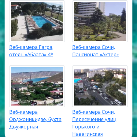
Веб-камера Гагра,
Веб-камера Сочи,
отель «Абаата» 4*
Пансионат «Актер»
Веб-камера
Веб-камера Сочи,
Орджоникидзе, бухта
Пересечение улиц
Двуякорная
Горького и
Навагинская