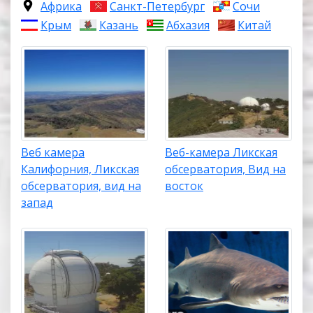
Африка
Санкт-Петербург
Сочи
Крым
Казань
Абхазия
Китай
Веб камера
Веб-камера Ликская
Калифорния, Ликская
обсерватория, Вид на
обсерватория, вид на
восток
запад