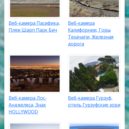
Веб-камера Пасифика,
Веб-камера
Пляж Шарп Парк Бич
Калифорнии, Горы
Техачапи, Железная
дорога
Веб-камера Лос-
Веб-камера Гурзуф,
Анджелеса, Знак
отель Гурзуфские зори
HOLLYWOOD