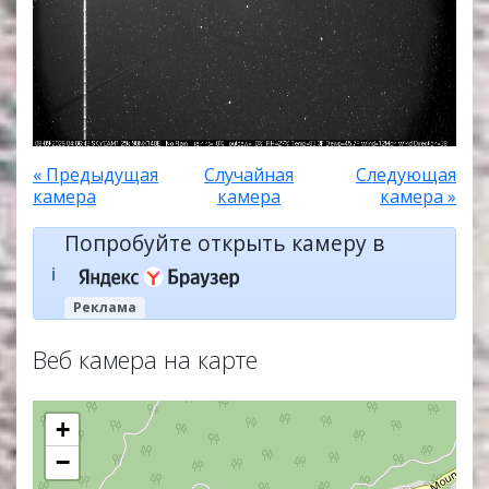
« Предыдущая
Случайная
Следующая
камера
камера
камера »
Попробуйте открыть камеру в
ℹ️
Реклама
Веб камера на карте
+
−