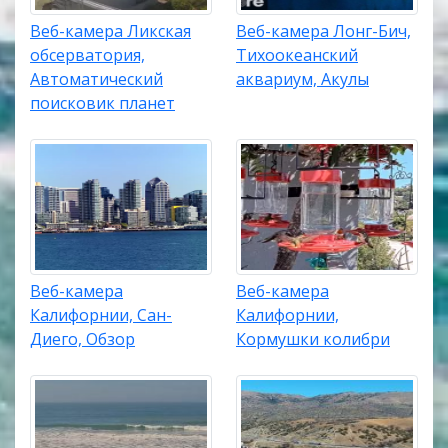
Веб-камера Ликская
Веб-камера Лонг-Бич,
обсерватория,
Тихоокеанский
Автоматический
аквариум, Акулы
поисковик планет
Веб-камера
Веб-камера
Калифорнии, Сан-
Калифорнии,
Диего, Обзор
Кормушки колибри