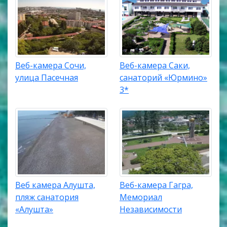
Веб-камера Сочи,
Веб-камера Саки,
улица Пасечная
санаторий «Юрмино»
3*
Веб камера Алушта,
Веб-камера Гагра,
пляж санатория
Мемориал
«Алушта»
Независимости