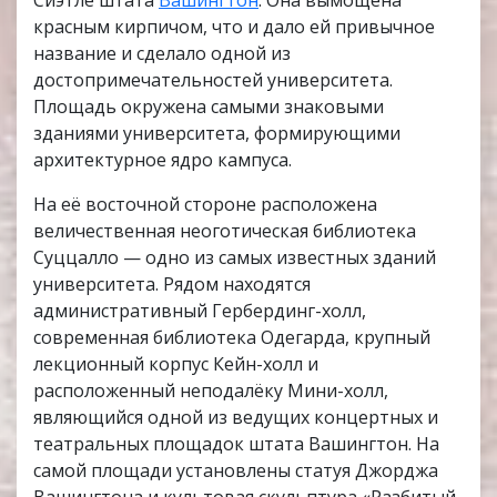
Сиэтле штата
Вашингтон
. Она вымощена
красным кирпичом, что и дало ей привычное
название и сделало одной из
достопримечательностей университета.
Площадь окружена самыми знаковыми
зданиями университета, формирующими
архитектурное ядро кампуса.
На её восточной стороне расположена
величественная неоготическая библиотека
Суццалло — одно из самых известных зданий
университета. Рядом находятся
административный Гербердинг-холл,
современная библиотека Одегарда, крупный
лекционный корпус Кейн-холл и
расположенный неподалёку Мини-холл,
являющийся одной из ведущих концертных и
театральных площадок штата Вашингтон. На
самой площади установлены статуя Джорджа