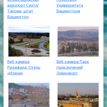
аэропорт Сиэтл/
Университета
Такома, штат
Вашингтона
Вашингтон
Веб-камера
Веб-камера Парк
Риджфилд, Отель
приключений
«Илани»
Ливенворт