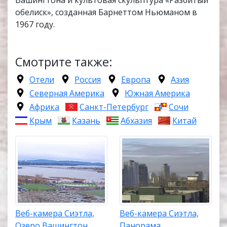
Вашингтона и культовая скульптура «Разбитый
обелиск», созданная Барнеттом Ньюманом в
1967 году.
Смотрите также:
Отели
Россия
Европа
Азия
Северная Америка
Южная Америка
Африка
Санкт-Петербург
Сочи
Крым
Казань
Абхазия
Китай
Веб-камера Сиэтла,
Веб-камера Сиэтла,
Озеро Вашингтон
Панорама