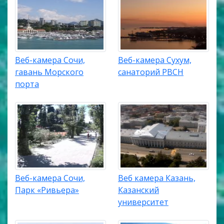
Веб-камера Сочи,
Веб-камера Сухум,
гавань Морского
санаторий РВСН
порта
Веб-камера Сочи,
Веб камера Казань,
Парк «Ривьера»
Казанский
университет