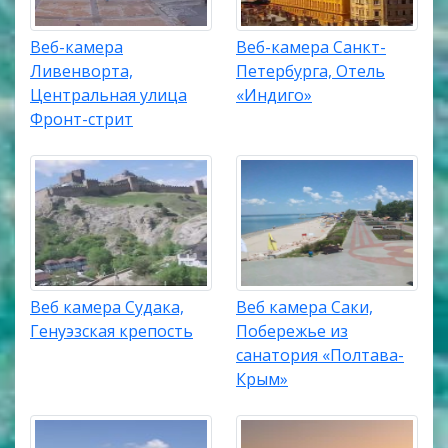
Веб-камера
Веб-камера Санкт-
Ливенворта,
Петербурга, Отель
Центральная улица
«Индиго»
Фронт-стрит
Веб камера Судака,
Веб камера Саки,
Генуэзская крепость
Побережье из
санатория «Полтава-
Крым»