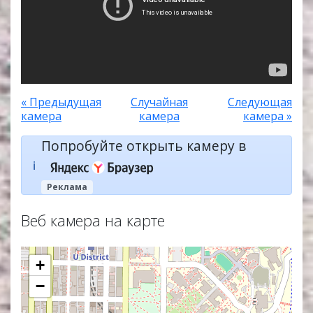
« Предыдущая
Случайная
Следующая
камера
камера
камера »
Попробуйте открыть камеру в
ℹ️
Реклама
Веб камера на карте
+
−