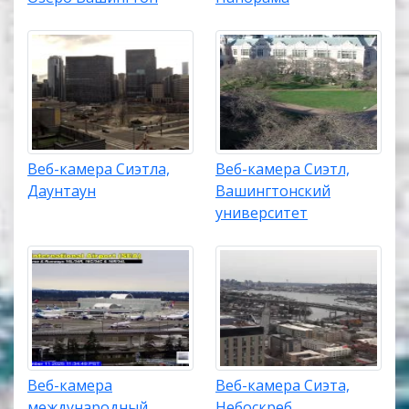
Веб-камера Сиэтла,
Веб-камера Сиэтл,
Даунтаун
Вашингтонский
университет
Веб-камера
Веб-камера Сиэта,
международный
Небоскреб