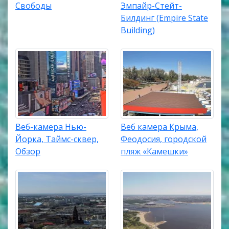
Свободы
Эмпайр-Стейт-
Билдинг (Empire State
Building)
Веб-камера Нью-
Веб камера Крыма,
Йорка, Таймс-сквер,
Феодосия, городской
Обзор
пляж «Камешки»