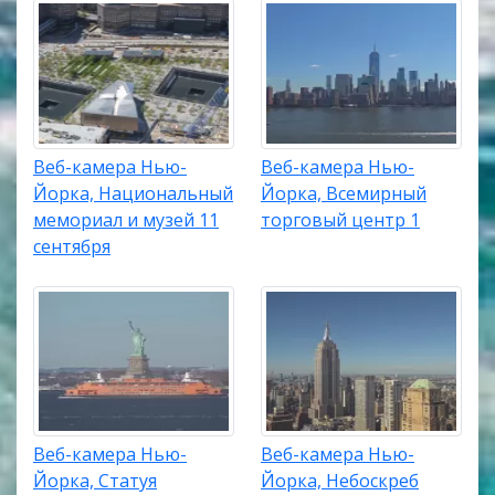
Веб-камера Нью-
Веб-камера Нью-
Йорка, Национальный
Йорка, Всемирный
мемориал и музей 11
торговый центр 1
сентября
Веб-камера Нью-
Веб-камера Нью-
Йорка, Статуя
Йорка, Небоскреб