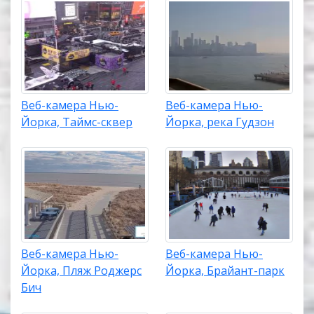
Веб-камера Нью-
Веб-камера Нью-
Йорка, Таймс-сквер
Йорка, река Гудзон
Веб-камера Нью-
Веб-камера Нью-
Йорка, Пляж Роджерс
Йорка, Брайант-парк
Бич