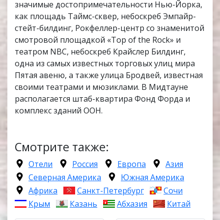
значимые достопримечательности Нью-Йорка,
как площадь Таймс-сквер, небоскреб Эмпайр-
стейт-билдинг, Рокфеллер-центр со знаменитой
смотровой площадкой «Top of the Rock» и
театром NBC, небоскреб Крайслер Билдинг,
одна из самых известных торговых улиц мира
Пятая авеню, а также улица Бродвей, известная
своими театрами и мюзиклами. В Мидтауне
располагается штаб-квартира Фонд Форда и
комплекс зданий ООН.
Смотрите также:
Отели
Россия
Европа
Азия
Северная Америка
Южная Америка
Африка
Санкт-Петербург
Сочи
Крым
Казань
Абхазия
Китай