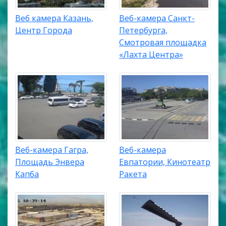
Веб камера Казань,
Веб-камера Санкт-
Центр Города
Петербурга,
Смотровая площадка
«Лахта Центра»
Веб-камера Гагра,
Веб-камера
Площадь Энвера
Евпатории, Кинотеатр
Капба
Ракета