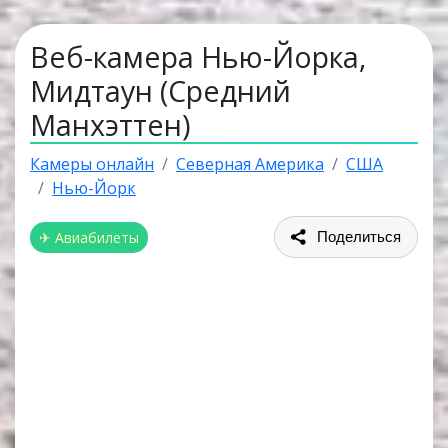
Веб-камера Нью-Йорка,
Мидтаун (Средний
Манхэттен)
Камеры онлайн
Северная Америка
США
Нью-Йорк
✈ Авиабилеты
Поделиться