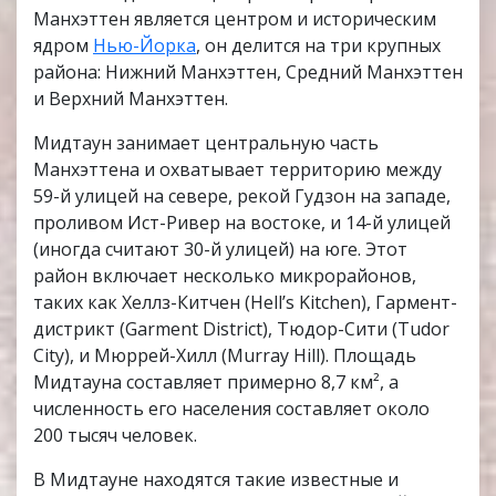
Манхэттен является центром и историческим
ядром
Нью-Йорка
, он делится на три крупных
района: Нижний Манхэттен, Средний Манхэттен
и Верхний Манхэттен.
Мидтаун занимает центральную часть
Манхэттена и охватывает территорию между
59-й улицей на севере, рекой Гудзон на западе,
проливом Ист-Ривер на востоке, и 14-й улицей
(иногда считают 30-й улицей) на юге. Этот
район включает несколько микрорайонов,
таких как Хеллз-Китчен (Hell’s Kitchen), Гармент-
дистрикт (Garment District), Тюдор-Сити (Tudor
City), и Мюррей-Хилл (Murray Hill). Площадь
Мидтауна составляет примерно 8,7 км², а
численность его населения составляет около
200 тысяч человек.
В Мидтауне находятся такие известные и