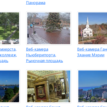
Панорама
мхерста,
Веб-камера
Веб-камера Ган
 колледж,
Ньюберипорта,
Здание Мэрии
щадь
Рыночная площадь