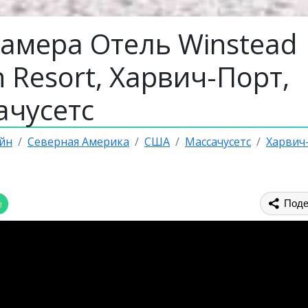
камера Отель Winstead
 Resort, Харвич-Порт,
ачусетс
йн
Северная Америка
США
Массачусетс
Харвич
ы
Поде