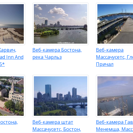
Харвич,
Веб-камера Бостона,
Веб-камера
ad Inn And
река Чарльз
Массачусетс, Гл
5*
Причал
остона,
Веб-камера штат
Веб-камера Га
Массачусетс, Бостон,
Менемша, Масс