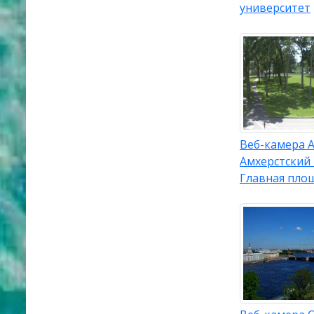
университет
Веб-камера А
Амхерстский
Главная пло