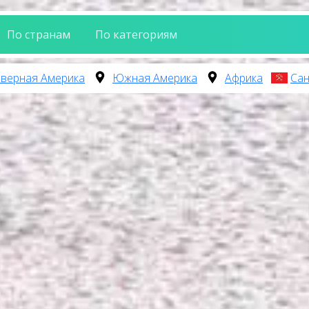
По странам
По категориям
верная Америка
Южная Америка
Африка
Сан