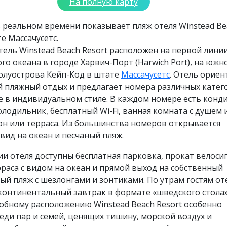
На полную карту
 реальном времени показывает пляж отеля Winstead Be
те Массачусетс.
ель Winstead Beach Resort расположен на первой лини
го океана в городе Харвич-Порт (Harwich Port), на южн
олуострова Кейп-Код в штате
Массачусетс
. Отель орие
й пляжный отдых и предлагает номера различных катег
 в индивидуальном стиле. В каждом номере есть конд
олодильник, бесплатный Wi-Fi, ванная комната с душем 
он или терраса. Из большинства номеров открывается
ид на океан и песчаный пляж.
и отеля доступны бесплатная парковка, прокат велоси
раса с видом на океан и прямой выход на собственный
й пляж с шезлонгами и зонтиками. По утрам гостям от
континентальный завтрак в формате «шведского стола»
обному расположению Winstead Beach Resort особенно
еди пар и семей, ценящих тишину, морской воздух и