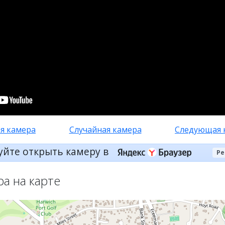
я камера
Случайная камера
Следующая 
уйте открыть камеру в
Ре
ра на карте