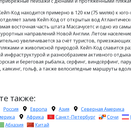
прибрежные пейзажи с дюнами и протяжёнными пляжа
ейп-Код находится примерно в 120 км (75 милях) к юго
отделяет залив Кейп-Код от открытых вод Атлантическ
самая восточная часть штата Массачусетс и одно из самы
курортных направлений Новой Англии. Летом населени
ительно увеличивается за счёт туристов, приезжающих
пляжами и живописной природой. Кейп-Код славится р
й инфраструктурой и разнообразием активного отдыха.
рская и береговая рыбалка, серфинг, виндсёрфинг, пар
г, каякинг, гольф, а также велосипедные маршруты вдол
те также:
Россия
Европа
Азия
Северная Америка
мерика
Африка
Санкт-Петербург
Сочи
Абхазия
Китай