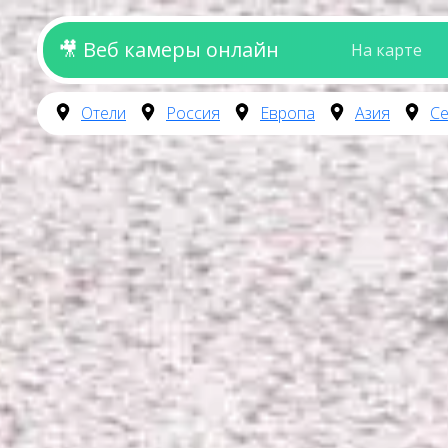
🎥 Веб камеры онлайн
На карте
Отели
Россия
Европа
Азия
Се