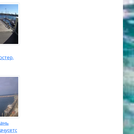
остер,
вань
ачусетс