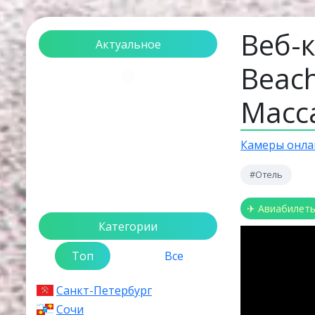
Веб-
Актуальное
Beach
Загрузка...
Масс
Камеры онла
#Отель
✈ Авиабилет
Категории
Топ
Все
Санкт-Петербург
Сочи