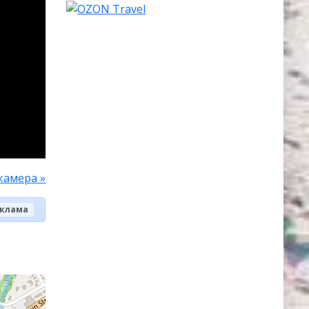
камера »
клама