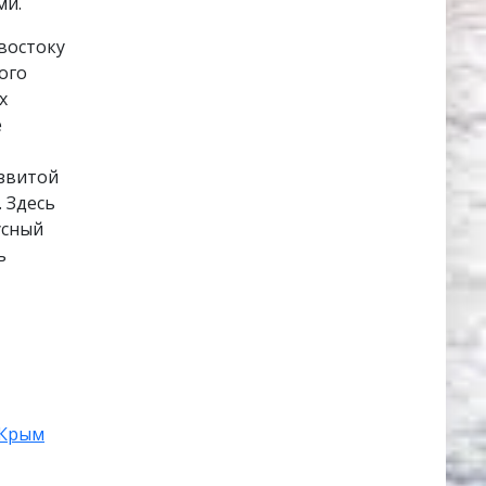
ми.
-востоку
ого
х
е
азвитой
 Здесь
усный
ь
Крым