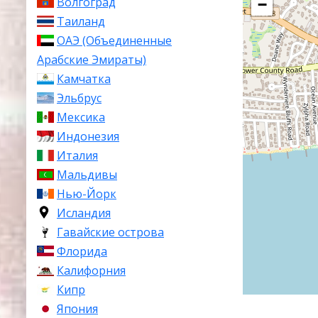
Волгоград
−
Таиланд
ОАЭ (Объединенные
Арабские Эмираты)
Камчатка
Эльбрус
Мексика
Индонезия
Италия
Мальдивы
Нью-Йорк
Исландия
Гавайские острова
Флорида
Калифорния
Кипр
Япония