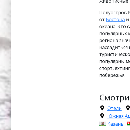
живописные 
Полуостров К
от
Бостона
и 
океана. Это 
популярных 
региона знач
насладиться 
туристическо
популярны мо
спорт, яхтин
побережья.
Смотри
Отели
Южная А
Казань