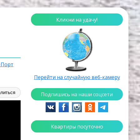
Кликни на удачу!
-Порт
Перейти на случайную веб-камеру
литься
Подпишись на наши соцсети
Квартиры посуточно