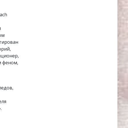
ach
и
ом
нтирован
орий,
иционер,
и феном,
педов,
еля
.