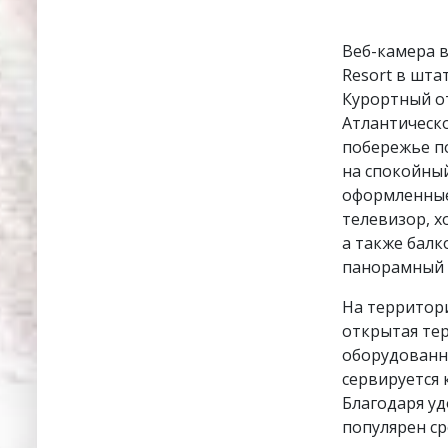
Веб-камера в
Resort в шта
Курортный от
Атлантическо
побережье п
на спокойны
оформленные
телевизор, х
а также балк
панорамный в
На территори
открытая тер
оборудованны
сервируется 
Благодаря уд
популярен ср