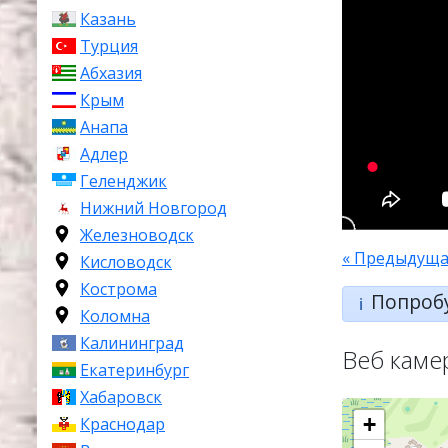
Казань
Турция
Абхазия
Крым
Анапа
Адлер
Геленджик
Нижний Новгород
Железноводск
« Предыдуща
Кисловодск
Кострома
Попроб
ℹ️
Коломна
Калининград
Веб каме
Екатеринбург
Хабаровск
+
Краснодар