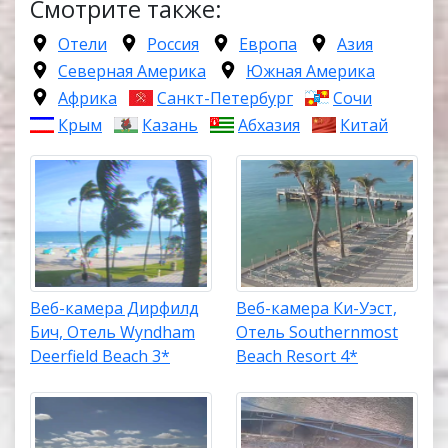
Смотрите также:
Отели
Россия
Европа
Азия
Северная Америка
Южная Америка
Африка
Санкт-Петербург
Сочи
Крым
Казань
Абхазия
Китай
Веб-камера Дирфилд
Веб-камера Ки-Уэст,
Бич, Отель Wyndham
Отель Southernmost
Deerfield Beach 3*
Beach Resort 4*