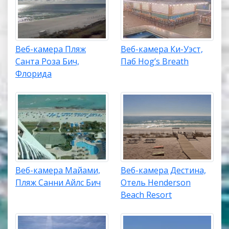
Веб-камера Пляж
Веб-камера Ки-Уэст,
Санта Роза Бич,
Паб Hog’s Breath
Флорида
Веб-камера Майами,
Веб-камера Дестина,
Пляж Санни Айлс Бич
Отель Henderson
Beach Resort