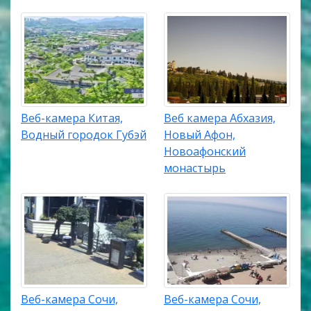
Веб-камера Китая,
Веб камера Абхазия,
Водный городок Губэй
Новый Афон,
Новоафонский
монастырь
Веб-камера Сочи,
Веб-камера Сочи,