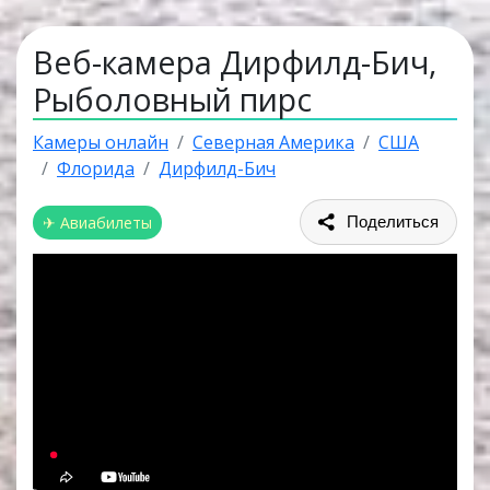
Веб-камера Дирфилд-Бич,
Рыболовный пирс
Камеры онлайн
Северная Америка
США
Флорида
Дирфилд-Бич
✈ Авиабилеты
Поделиться