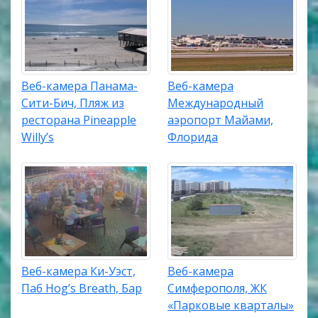
Веб-камера Панама-
Веб-камера
Сити-Бич, Пляж из
Международный
ресторана Pineapple
аэропорт Майами,
Willy’s
Флорида
Веб-камера Ки-Уэст,
Веб-камера
Паб Hog’s Breath, Бар
Симферополя, ЖК
«Парковые кварталы»