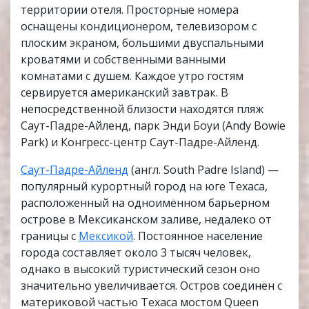
территории отеля. Просторные номера
оснащены кондиционером, телевизором с
плоским экраном, большими двуспальными
кроватями и собственными ванными
комнатами с душем. Каждое утро гостям
сервируется американский завтрак. В
непосредственной близости находятся пляж
Саут-Падре-Айленд, парк Энди Боуи (Andy Bowie
Park) и Конгресс-центр Саут-Падре-Айленд.
Саут-Падре-Айленд
(англ. South Padre Island) —
популярный курортный город на юге Техаса,
расположенный на одноимённом барьерном
острове в Мексиканском заливе, недалеко от
границы с
Мексикой
. Постоянное население
города составляет около 3 тысяч человек,
однако в высокий туристический сезон оно
значительно увеличивается. Остров соединён с
материковой частью Техаса мостом Queen