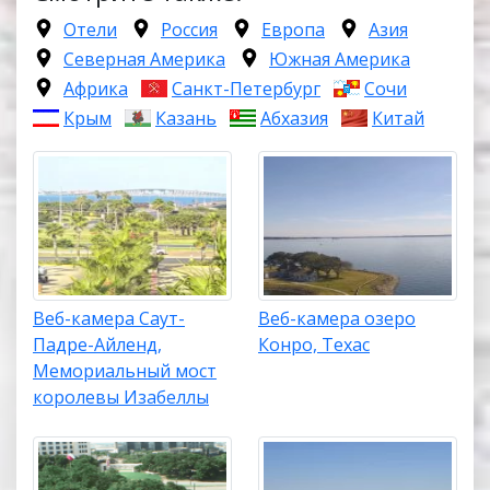
Отели
Россия
Европа
Азия
Северная Америка
Южная Америка
Африка
Санкт-Петербург
Сочи
Крым
Казань
Абхазия
Китай
Веб-камера Саут-
Веб-камера озеро
Падре-Айленд,
Конро, Техас
Мемориальный мост
королевы Изабеллы