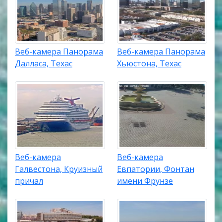
Веб-камера Панорама
Веб-камера Панорама
Далласа, Техас
Хьюстона, Техас
Веб-камера
Веб-камера
Галвестона, Круизный
Евпатории, Фонтан
причал
имени Фрунзе