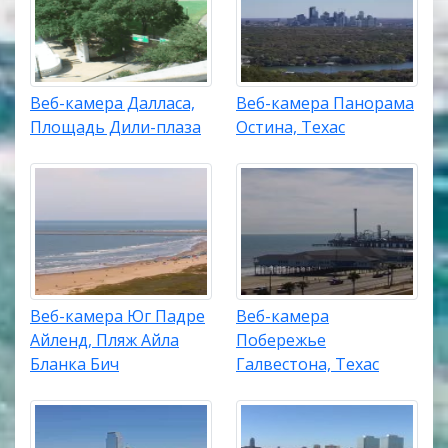
Веб-камера Далласа,
Веб-камера Панорама
Площадь Дили-плаза
Остина, Техас
Веб-камера Юг Падре
Веб-камера
Айленд, Пляж Айла
Побережье
Бланка Бич
Галвестона, Техас