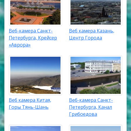
Веб-камера Санкт-
Веб камера Казань,
Петербурга, Крейсер
Центр Города
«Аврора»
Веб камера Китая,
Веб-камера Санкт-
Горы Тянь-Шань
Петербурга, Канал
Грибоедова