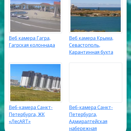
Веб камера Гагра,
Веб камера Крыма,
Гагрская колоннада
Севастополь,
Карантинная бухта
Веб-камера Санкт-
Веб-камера Санкт-
Петербурга, ЖК
Петербурга,
«ЛесART»
Адмиралтейская
набережная