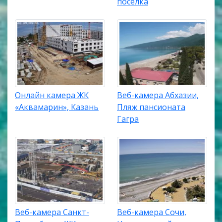
поселка
Онлайн камера ЖК
Веб-камера Абхазии,
«Аквамарин», Казань
Пляж пансионата
Гагра
Веб-камера Санкт-
Веб-камера Сочи,