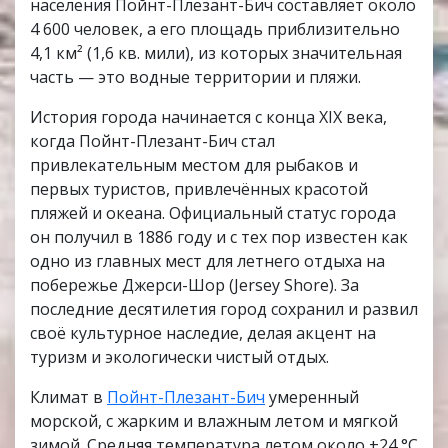
населения Пойнт-Плезант-Бич составляет около
4 600 человек, а его площадь приблизительно
4,1 км² (1,6 кв. мили), из которых значительная
часть — это водные территории и пляжи.
История города начинается с конца XIX века,
когда Пойнт-Плезант-Бич стал
привлекательным местом для рыбаков и
первых туристов, привлечённых красотой
пляжей и океана. Официальный статус города
он получил в 1886 году и с тех пор известен как
одно из главных мест для летнего отдыха на
побережье Джерси-Шор (Jersey Shore). За
последние десятилетия город сохранил и развил
своё культурное наследие, делая акцент на
туризм и экологически чистый отдых.
Климат в
Пойнт-Плезант-Бич
умеренный
морской, с жарким и влажным летом и мягкой
зимой. Средняя температура летом около +24 °C