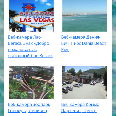
Веб-камера Лас-
Веб-камера Дания-
Вегаса, Знак «Добро
Бич, Пирс Dania Beach
пожаловать в
Pier
сказочный Лас-Вегас»
Веб-камера Зоопарк
Веб камера Крыма,
Гонолулу, Ленивец
Партенит, Центр