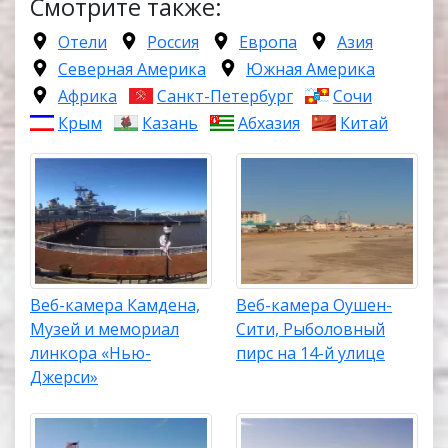
Смотрите также:
Отели
Россия
Европа
Азия
Северная Америка
Южная Америка
Африка
Санкт-Петербург
Сочи
Крым
Казань
Абхазия
Китай
Веб-камера Камдена,
Веб-камера Оушен-
Музей и мемориал
Сити, Рыболовный
линкора «Нью-
пирс на 14-й улице
Джерси»