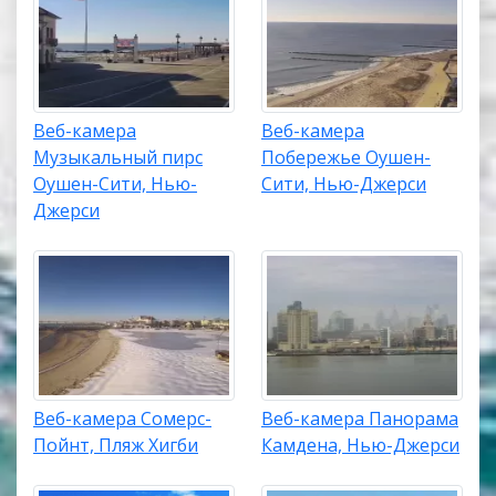
Веб-камера
Веб-камера
Музыкальный пирс
Побережье Оушен-
Оушен-Сити, Нью-
Сити, Нью-Джерси
Джерси
Веб-камера Сомерс-
Веб-камера Панорама
Пойнт, Пляж Хигби
Камдена, Нью-Джерси