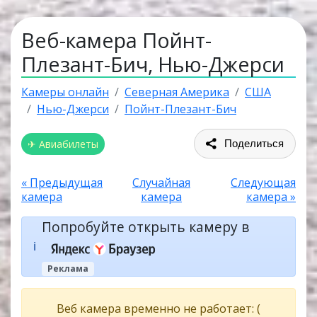
Веб-камера Пойнт-
Плезант-Бич, Нью-Джерси
Камеры онлайн
Северная Америка
США
Нью-Джерси
Пойнт-Плезант-Бич
✈ Авиабилеты
Поделиться
« Предыдущая
Случайная
Следующая
камера
камера
камера »
Попробуйте открыть камеру в
ℹ️
Реклама
Веб камера временно не работает: (