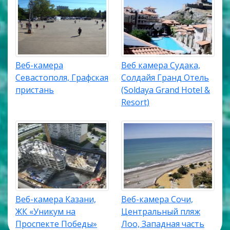
Веб-камера
Веб камера Судака,
Севастополя, Графская
Солдайя Гранд Отель
пристань
(Soldaya Grand Hotel &
Resort)
Веб-камера Казани,
Веб-камера Сочи,
ЖК «Уникум на
Центральный пляж
Проспекте Победы»
Лоо, Западная часть