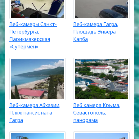
Веб-камеры Санкт-
Веб-камера Гагра,
Петербурга,
Площадь Энвера
Парикмахерская
Капба
«Супермен»
Веб-камера Абхазии,
Веб камера Крыма,
Пляж пансионата
Севастополь,
Гагра
панорама