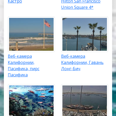
Кастро
Hilton San Francisco
Union Square 4*
Веб-камера
Веб-камера
Калифорнии,
Калифорнии, Гавань
Пасифика, пирс
Лонг-Бич
Пасифика