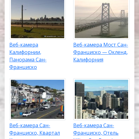
Веб-камера
Веб-камера Мост Сан-
Калифорнии,
Франциско — Окленд,
Панорама Сан-
Калифорния
Франциско
Веб-камера Сан-
Веб-камера Сан-
Франциско, Квартал
Франциско, Отель