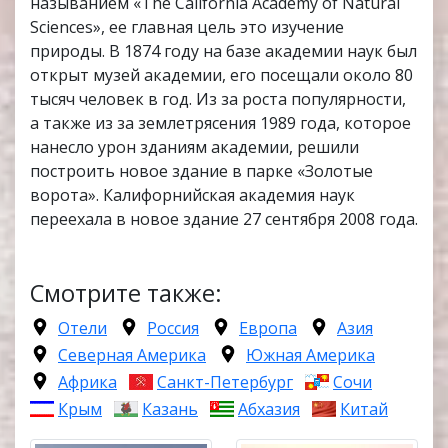
называнием «The California Academy of Natural
Sciences», ее главная цель это изучение
природы. В 1874 году на базе академии наук был
открыт музей академии, его посещали около 80
тысяч человек в год. Из за роста популярности,
а также из за землетрясения 1989 года, которое
нанесло урон зданиям академии, решили
построить новое здание в парке «Золотые
ворота». Калифорнийская академия наук
переехала в новое здание 27 сентября 2008 года.
Смотрите также:
Отели
Россия
Европа
Азия
Северная Америка
Южная Америка
Африка
Санкт-Петербург
Сочи
Крым
Казань
Абхазия
Китай