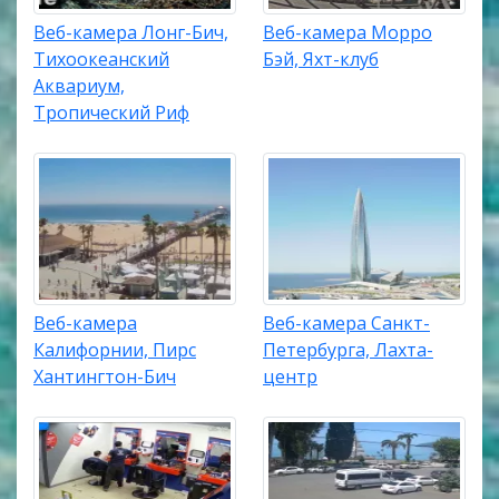
Веб-камера Лонг-Бич,
Веб-камера Морро
Тихоокеанский
Бэй, Яхт-клуб
Аквариум,
Тропический Риф
Веб-камера
Веб-камера Санкт-
Калифорнии, Пирс
Петербурга, Лахта-
Хантингтон-Бич
центр