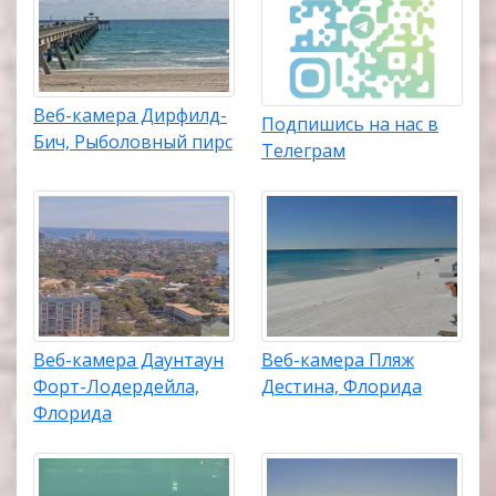
Веб-камера Дирфилд-
Подпишись на нас в
Бич, Рыболовный пирс
Телеграм
Веб-камера Даунтаун
Веб-камера Пляж
Форт-Лодердейла,
Дестина, Флорида
Флорида