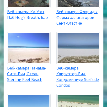
Веб-камера Ки-Уэст,
Веб-камера Флориды,
Паб Hog’s Breath, Бар
Ферма аллигаторов
Сент-Огастин
Веб-камера Панама-
Веб-камера
Сити-Бич, Отель
Клируотер-Бич,
Sterling Reef Beach
Кондоминиум Surfside
Condos