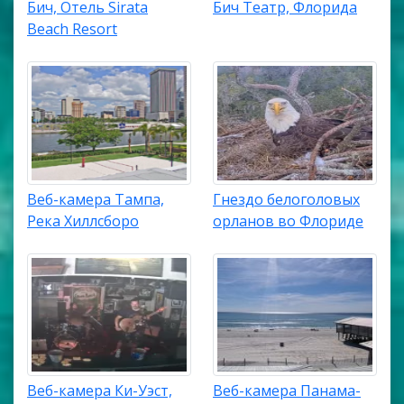
Бич, Отель Sirata
Бич Театр, Флорида
Beach Resort
Веб-камера Тампа,
Гнездо белоголовых
Река Хиллсборо
орланов во Флориде
Веб-камера Ки-Уэст,
Веб-камера Панама-