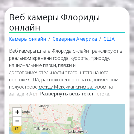
Веб камеры Флориды
онлайн
Камеры онлайн
Северная Америка
США
Веб камеры штата Флорида онлайн транслируют в
реальном времени города, курорты, природу,
национальные парки, пляжи и
достопримечательности этого штата на юго-
востоке США, расположенного на одноимённом
полуострове между Мексиканским заливом на
Развернуть весь текст
западе и Атлантическим океаном на востоке.
Флорида граничит со штатом Джорджия на севере
и штатом Алабама на севере и северо-западе.
+
Большая часть веб камер работает в режиме
−
прямого эфира, а некоторые из них транслируют
17
изображение вместе со звуком. Самые популярные