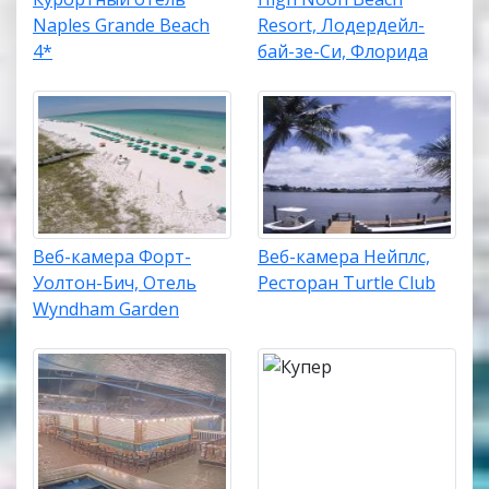
Naples Grande Beach
Resort, Лодердейл-
4*
бай-зе-Си, Флорида
Веб-камера Форт-
Веб-камера Нейплс,
Уолтон-Бич, Отель
Ресторан Turtle Club
Wyndham Garden