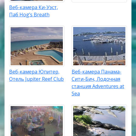
Веб-камера Ки-Уэст,
Паб Hog’s Breath
Веб-камера Юпитер,
Веб-камера Панама-
Отель Jupiter Reef Club
Сити-Бич, Лодочная
станция Adventures at
Sea