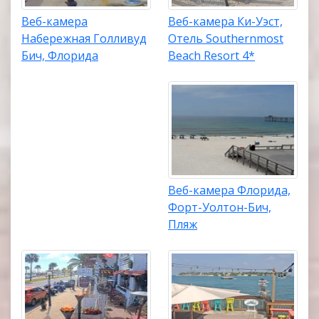
Веб-камера
Веб-камера Ки-Уэст,
Набережная Голливуд
Отель Southernmost
Бич, Флорида
Beach Resort 4*
Веб-камера Флорида,
Форт-Уолтон-Бич,
Пляж