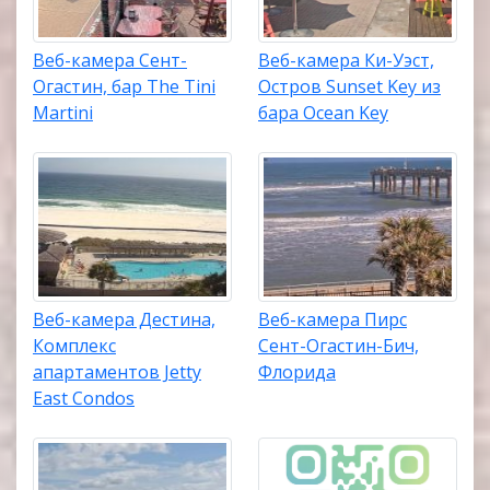
Веб-камера Сент-
Веб-камера Ки-Уэст,
Огастин, бар The Tini
Остров Sunset Key из
Martini
бара Ocean Key
Веб-камера Дестина,
Веб-камера Пирс
Комплекс
Сент-Огастин-Бич,
апартаментов Jetty
Флорида
East Condos