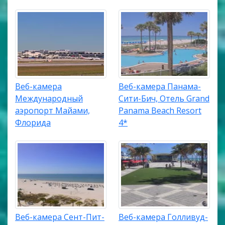
Веб-камера
Веб-камера Панама-
Международный
Сити-Бич, Отель Grand
аэропорт Майами,
Panama Beach Resort
Флорида
4*
Веб-камера Сент-Пит-
Веб-камера Голливуд-