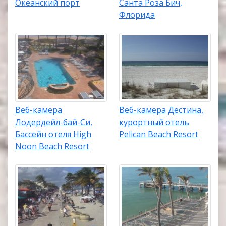
Океанский порт
Санта Роза Бич,
Флорида
Веб-камера
Веб-камера Дестина,
Лодердейл-бай-Си,
курортный отель
Бассейн отеля High
Pelican Beach Resort
Noon Beach Resort