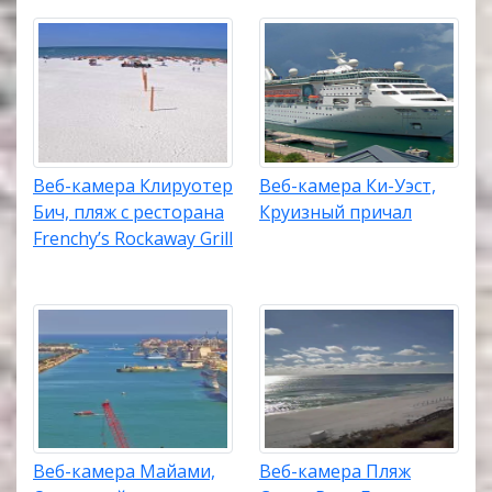
Веб-камера Клируотер
Веб-камера Ки-Уэст,
Бич, пляж с ресторана
Круизный причал
Frenchy’s Rockaway Grill
Веб-камера Майами,
Веб-камера Пляж