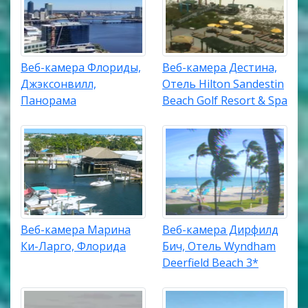
Веб-камера Флориды,
Веб-камера Дестина,
Джэксонвилл,
Отель Hilton Sandestin
Панорама
Beach Golf Resort & Spa
Веб-камера Марина
Веб-камера Дирфилд
Ки-Ларго, Флорида
Бич, Отель Wyndham
Deerfield Beach 3*