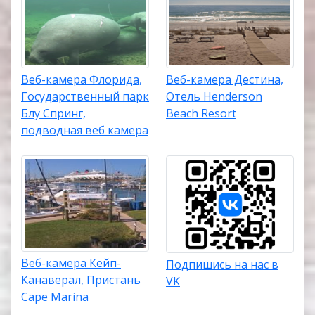
Веб-камера Флорида,
Веб-камера Дестина,
Государственный парк
Отель Henderson
Блу Спринг,
Beach Resort
подводная веб камера
Веб-камера Кейп-
Подпишись на нас в
Канаверал, Пристань
VK
Cape Marina