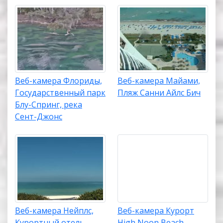
Веб-камера Флориды,
Веб-камера Майами,
Государственный парк
Пляж Санни Айлс Бич
Блу-Спринг, река
Сент-Джонс
Веб-камера Нейплс,
Веб-камера Курорт
Курортный отель
High Noon Beach