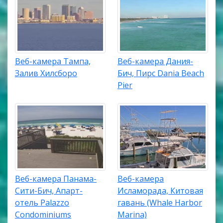
Веб-камера Тампа,
Веб-камера Дания-
Залив Хилсборо
Бич, Пирс Dania Beach
Pier
Веб-камера Панама-
Веб-камера
Сити-Бич, Апарт-
Исламорада, Китовая
отель Palazzo
гавань (Whale Harbor
Condominiums
Marina)