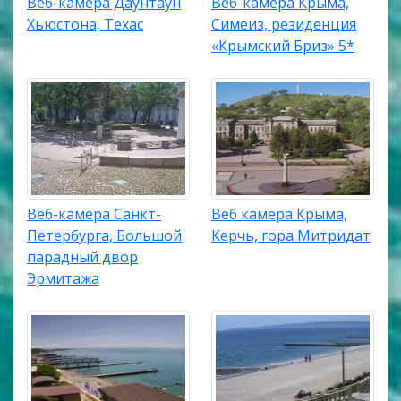
Веб-камера Даунтаун
Веб-камера Крыма,
Хьюстона, Техас
Симеиз, резиденция
«Крымский Бриз» 5*
Веб-камера Санкт-
Веб камера Крыма,
Петербурга, Большой
Керчь, гора Митридат
парадный двор
Эрмитажа