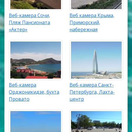
Веб-камера Сочи,
Веб камера Крыма,
Пляж Пансионата
Приморский,
«Актер»
набережная
Веб-камера
Веб-камера Санкт-
Орджоникидзе, бухта
Петербурга, Лахта-
Провато
центр