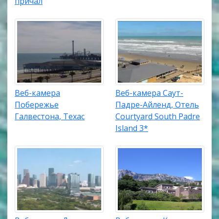
причал
Веб-камера
Веб-камера Саут-
Побережье
Падре-Айленд, Отель
Галвестона, Техас
Courtyard South Padre
Island 3*