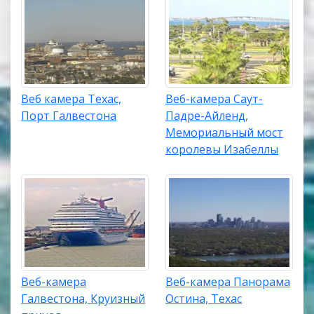
Веб камера Техас,
Веб-камера Саут-
Порт Галвестона
Падре-Айленд,
Мемориальный мост
королевы Изабеллы
Веб-камера
Веб-камера Панорама
Галвестона, Круизный
Остина, Техас