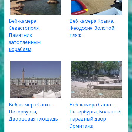
Веб-камера
Веб камера Крыма,
Севастополя,
Феодосия, Золотой
Памятник
пляж
затопленным
кораблям
Веб-камера Санкт-
Веб-камера Санкт-
Петербурга,
Петербурга, Большой
Дворцовая площадь
парадный двор
Эрмитажа