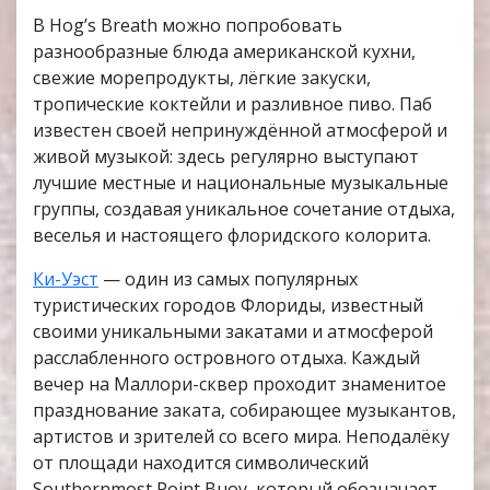
В Hog’s Breath можно попробовать
разнообразные блюда американской кухни,
свежие морепродукты, лёгкие закуски,
тропические коктейли и разливное пиво. Паб
известен своей непринуждённой атмосферой и
живой музыкой: здесь регулярно выступают
лучшие местные и национальные музыкальные
группы, создавая уникальное сочетание отдыха,
веселья и настоящего флоридского колорита.
Ки-Уэст
— один из самых популярных
туристических городов Флориды, известный
своими уникальными закатами и атмосферой
расслабленного островного отдыха. Каждый
вечер на Маллори-сквер проходит знаменитое
празднование заката, собирающее музыкантов,
артистов и зрителей со всего мира. Неподалёку
от площади находится символический
Southernmost Point Buoy, который обозначает