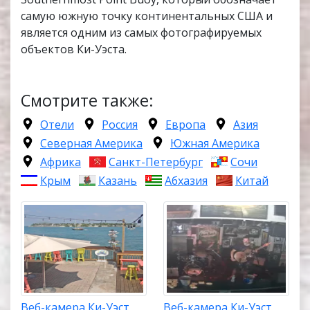
самую южную точку континентальных США и
является одним из самых фотографируемых
объектов Ки-Уэста.
Смотрите также:
Отели
Россия
Европа
Азия
Северная Америка
Южная Америка
Африка
Санкт-Петербург
Сочи
Крым
Казань
Абхазия
Китай
Веб-камера Ки-Уэст,
Веб-камера Ки-Уэст,