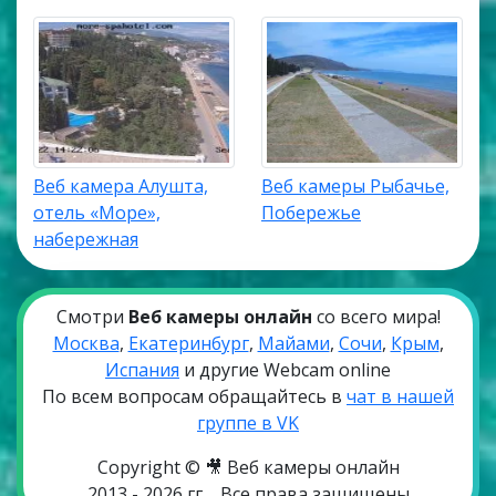
Веб камера Алушта,
Веб камеры Рыбачье,
отель «Море»,
Побережье
набережная
Смотри
Веб камеры онлайн
со всего мира!
Москва
,
Екатеринбург
,
Майами
,
Сочи
,
Крым
,
Испания
и другие Webcam online
По всем вопросам обращайтесь в
чат в нашей
группе в VK
Copyright © 🎥 Веб камеры онлайн
2013 - 2026 гг
Все права защищены