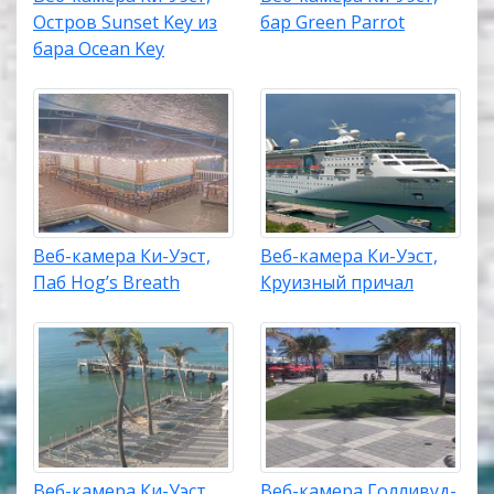
Остров Sunset Key из
бар Green Parrot
бара Ocean Key
Веб-камера Ки-Уэст,
Веб-камера Ки-Уэст,
Паб Hog’s Breath
Круизный причал
Веб-камера Ки-Уэст,
Веб-камера Голливуд-