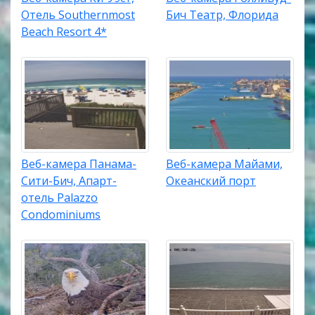
Отель Southernmost
Бич Театр, Флорида
Beach Resort 4*
Веб-камера Панама-
Веб-камера Майами,
Сити-Бич, Апарт-
Океанский порт
отель Palazzo
Condominiums