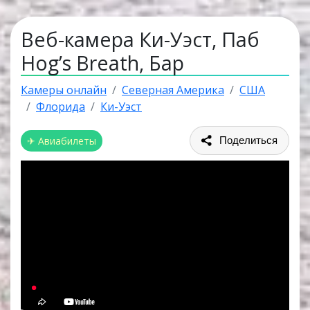
Веб-камера Ки-Уэст, Паб
Hog’s Breath, Бар
Камеры онлайн
Северная Америка
США
Флорида
Ки-Уэст
✈ Авиабилеты
Поделиться