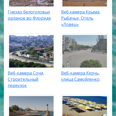
Гнездо белоголовых
Веб камера Крыма,
орланов во Флориде
Рыбачье, Отель
«Ловец»
Веб-камера Сочи,
Веб-камера Керчь,
Строительный
улица Самойленко
переулок