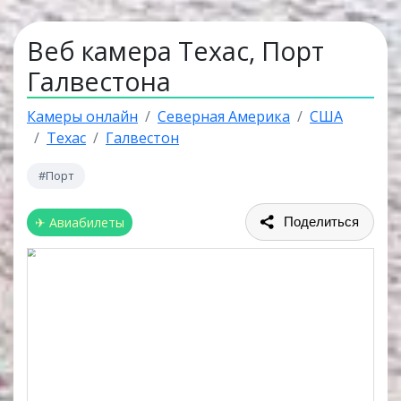
Веб камера Техас, Порт
Галвестона
Камеры онлайн
Северная Америка
США
Техас
Галвестон
#Порт
✈ Авиабилеты
Поделиться