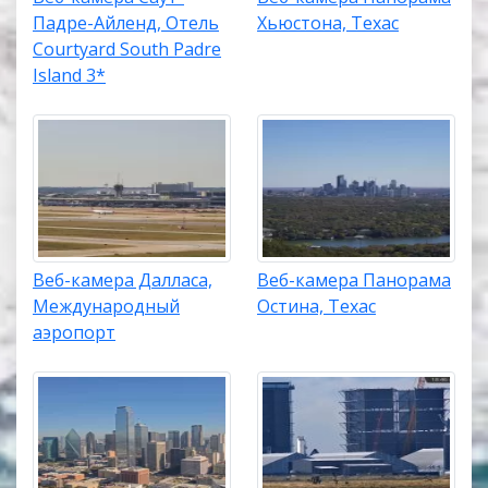
Падре-Айленд, Отель
Хьюстона, Техас
Courtyard South Padre
Island 3*
Веб-камера Далласа,
Веб-камера Панорама
Международный
Остина, Техас
аэропорт