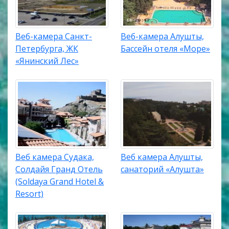
Веб-камера Санкт-
Веб-камера Алушты,
Петербурга, ЖК
Бассейн отеля «Море»
«Янинский Лес»
Веб камера Судака,
Веб камера Алушты,
Солдайя Гранд Отель
санаторий «Алушта»
(Soldaya Grand Hotel &
Resort)