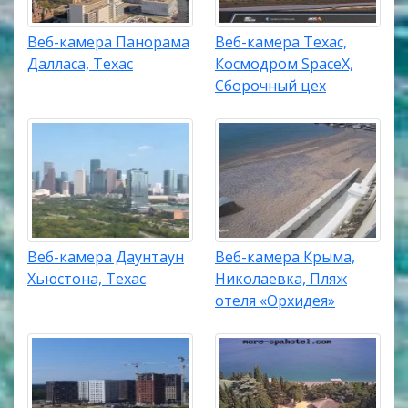
Веб-камера Панорама
Веб-камера Техас,
Далласа, Техас
Космодром SpaceX,
Сборочный цех
Веб-камера Даунтаун
Веб-камера Крыма,
Хьюстона, Техас
Николаевка, Пляж
отеля «Орхидея»