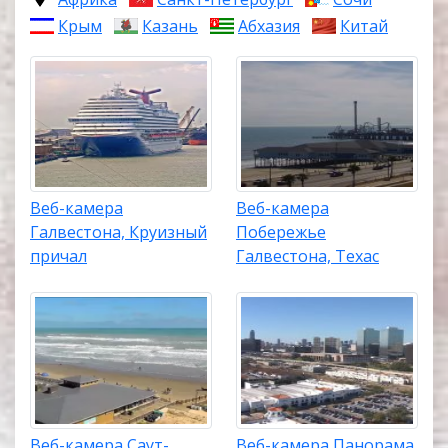
Крым
Казань
Абхазия
Китай
Веб-камера
Веб-камера
Галвестона, Круизный
Побережье
причал
Галвестона, Техас
Веб-камера Саут-
Веб-камера Панорама