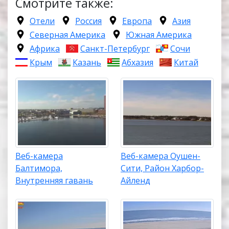
Смотрите также:
Отели
Россия
Европа
Азия
Северная Америка
Южная Америка
Африка
Санкт-Петербург
Сочи
Крым
Казань
Абхазия
Китай
Веб-камера
Веб-камера Оушен-
Балтимора,
Сити, Район Харбор-
Внутренняя гавань
Айленд