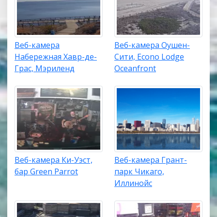
Веб-камера
Веб-камера Оушен-
Набережная Хавр-де-
Сити, Econo Lodge
Грас, Мэриленд
Oceanfront
Веб-камера Ки-Уэст,
Веб-камера Грант-
бар Green Parrot
парк Чикаго,
Иллинойс