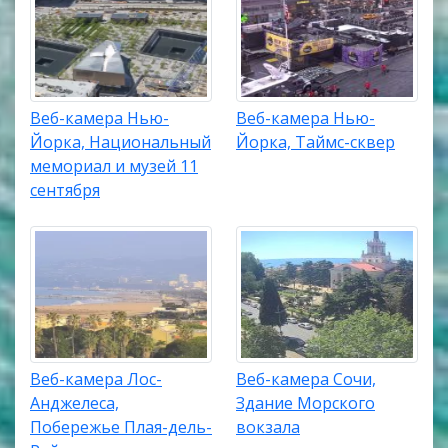
Веб-камера Нью-
Веб-камера Нью-
Йорка, Национальный
Йорка, Таймс-сквер
мемориал и музей 11
сентября
Веб-камера Лос-
Веб-камера Сочи,
Анджелеса,
Здание Морского
Побережье Плая-дель-
вокзала