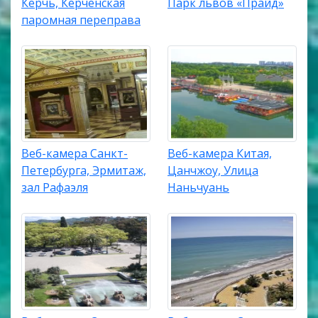
Керчь, Керченская
Парк львов «Прайд»
паромная переправа
Веб-камера Санкт-
Веб-камера Китая,
Петербурга, Эрмитаж,
Цанчжоу, Улица
зал Рафаэля
Наньчуань