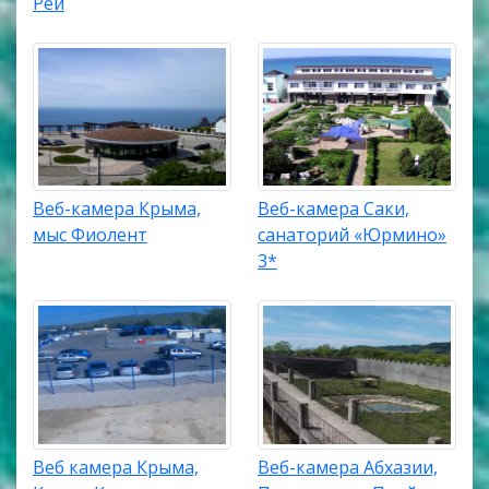
Рей
Веб-камера Крыма,
Веб-камера Саки,
мыс Фиолент
санаторий «Юрмино»
3*
Веб камера Крыма,
Веб-камера Абхазии,