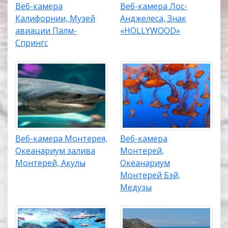
Веб-камера
Веб-камера Лос-
Калифорнии, Музей
Анджелеса, Знак
авиации Палм-
«HOLLYWOOD»
Спрингс
Веб-камера Монтерея,
Веб-камера
Океанариум залива
Монтерей,
Монтерей, Акулы
Океанариум
Монтерей Бэй,
Медузы