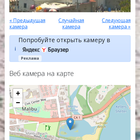
« Предыдущая
Случайная
Следующая
камера
камера
камера »
Попробуйте открыть камеру в
ℹ️
Реклама
Веб камера на карте
+
−