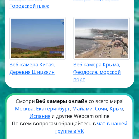
Городской пляж
Веб-камера Китая,
Веб камера Крыма,
Деревня Шицзяин
Феодосия, морской
порт
Смотри
Веб камеры онлайн
со всего мира!
Москва
,
Екатеринбург
,
Майами
,
Сочи
,
Крым
,
Испания
и другие Webcam online
По всем вопросам обращайтесь в
чат в нашей
группе в VK