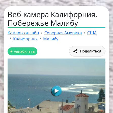
Веб-камера Калифорния,
Побережье Малибу
Камеры онлайн
Северная Америка
США
Калифорния
Малибу
✈ Авиабилеты
Поделиться