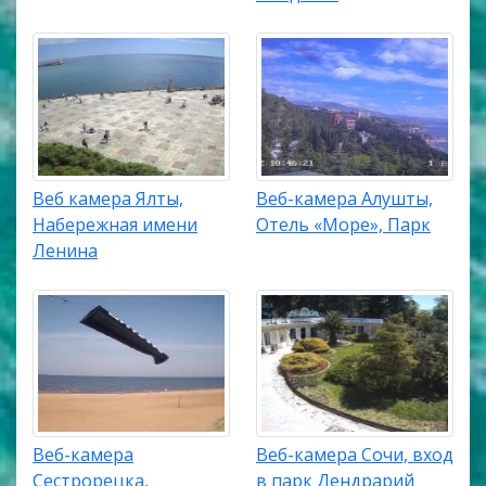
Веб камера Ялты,
Веб-камера Алушты,
Набережная имени
Отель «Море», Парк
Ленина
Веб-камера
Веб-камера Сочи, вход
Сестрорецка,
в парк Дендрарий