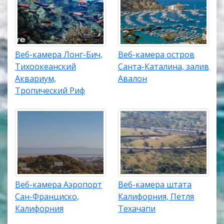
Веб-камера Лонг-Бич,
Веб-камера остров
Тихоокеанский
Санта-Каталина, залив
Аквариум,
Авалон
Тропический Риф
Веб-камера Аэропорт
Веб-камера штата
Сан-Франциско,
Калифорния, Петля
Калифорния
Техачапи