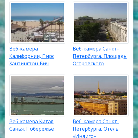
Веб-камера
Веб-камера Санкт-
Калифорнии, Пирс
Петербурга, Площадь
Хантингтон-Бич
Островского
Веб-камера Китая,
Веб-камера Санкт-
Санья, Побережье
Петербурга, Отель
«Индиго»