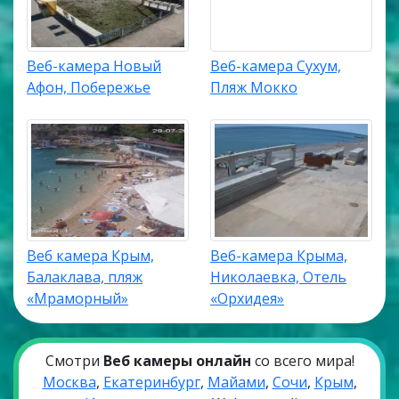
Веб-камера Новый
Веб-камера Сухум,
Афон, Побережье
Пляж Мокко
Веб камера Крым,
Веб-камера Крыма,
Балаклава, пляж
Николаевка, Отель
«Мраморный»
«Орхидея»
Смотри
Веб камеры онлайн
со всего мира!
Москва
,
Екатеринбург
,
Майами
,
Сочи
,
Крым
,