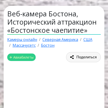
Веб-камера Бостона,
Исторический аттракцион
«Бостонское чаепитие»
Камеры онлайн
Северная Америка
США
Массачусетс
Бостон
✈ Авиабилеты
Поделиться