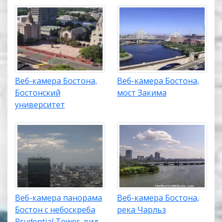
Веб-камера Бостона,
Веб-камера Бостона,
Бостонский
мост Закима
университет
Веб-камера панорама
Веб-камера Бостона,
Бостон с небоскреба
река Чарльз
Prudential Tower, вид