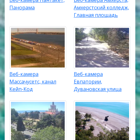
Веб-камера Нантакет,
Веб-камера Амхерста,
Панорама
Амхерстский колледж,
Главная площадь
Веб-камера
Веб-камера
Массачусетс, канал
Евпатории,
Кейп-Код
Дувановская улица