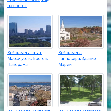
на восток
Веб-камера штат
Веб-камера
Массачусетс, Бостон,
Ганновера, Здание
Панорама
Мэрии