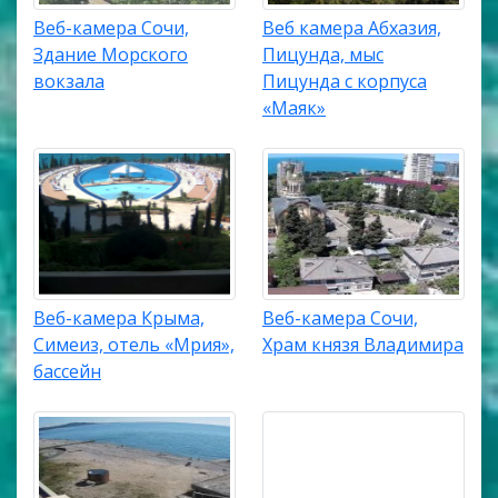
Веб-камера Сочи,
Веб камера Абхазия,
Здание Морского
Пицунда, мыс
вокзала
Пицунда с корпуса
«Маяк»
Веб-камера Крыма,
Веб-камера Сочи,
Симеиз, отель «Мрия»,
Храм князя Владимира
бассейн