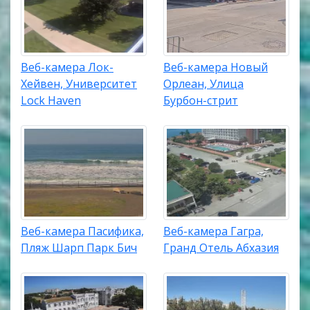
Веб-камера Лок-
Веб-камера Новый
Хейвен, Университет
Орлеан, Улица
Lock Haven
Бурбон-стрит
Веб-камера Пасифика,
Веб-камера Гагра,
Пляж Шарп Парк Бич
Гранд Отель Абхазия