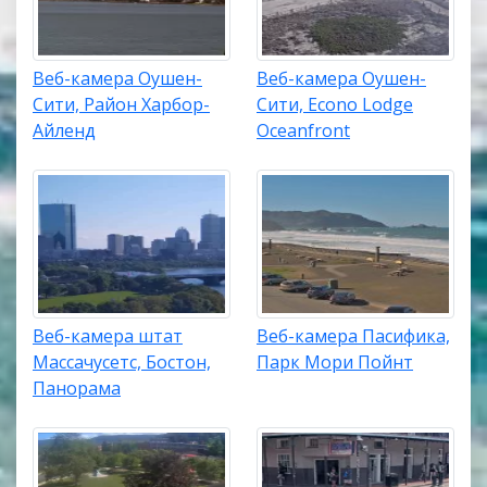
Веб-камера Оушен-
Веб-камера Оушен-
Сити, Район Харбор-
Сити, Econo Lodge
Айленд
Oceanfront
Веб-камера штат
Веб-камера Пасифика,
Массачусетс, Бостон,
Парк Мори Пойнт
Панорама