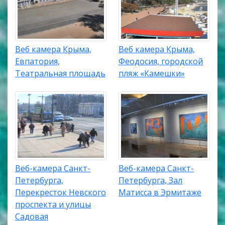
Веб камера Крыма,
Веб камера Крыма,
Евпатория,
Феодосия, городской
Театральная площадь
пляж «Камешки»
Веб-камера Санкт-
Веб-камера Санкт-
Петербурга,
Петербурга, Зал
Перекресток Невского
Матисса в Эрмитаже
проспекта и улицы
Садовая