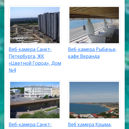
Веб-камера Санкт-
Веб-камера Рыбачье,
Петербурга, ЖК
кафе Веранда
«Цветной Город», Дом
№4
Веб-камера Санкт-
Веб камера Крыма,