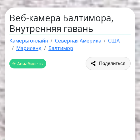
Веб-камера Балтимора,
Внутренняя гавань
Камеры онлайн
Северная Америка
США
Мэриленд
Балтимор
✈ Авиабилеты
Поделиться