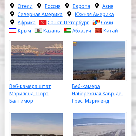
Отели
Россия
Европа
Азия
Северная Америка
Южная Америка
Африка
Санкт-Петербург
Сочи
Крым
Казань
Абхазия
Китай
Веб-камера штат
Веб-камера
Мэриленд, Порт
Набережная Хавр-де-
Балтимор
Грас, Мэриленд