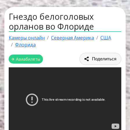
Гнездо белоголовых
орланов во Флориде
Камеры онлайн
Северная Америка
США
Флорида
✈ Авиабилеты
Поделиться