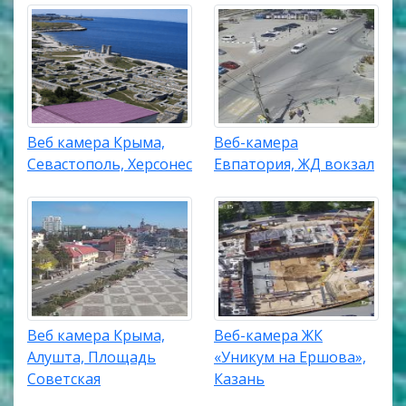
Веб камера Крыма,
Веб-камера
Севастополь, Херсонес
Евпатория, ЖД вокзал
Веб камера Крыма,
Веб-камера ЖК
Алушта, Площадь
«Уникум на Ершова»,
Советская
Казань