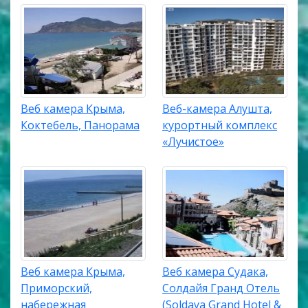
Веб камера Крыма,
Веб-камера Алушта,
Коктебель, Панорама
курортный комплекс
«Лучистое»
Веб камера Крыма,
Веб камера Судака,
Приморский,
Солдайя Гранд Отель
набережная
(Soldaya Grand Hotel &