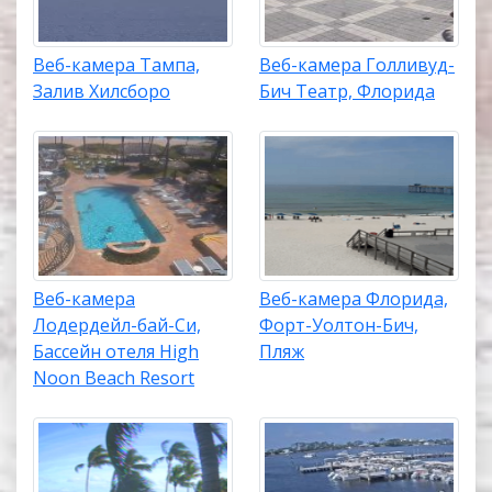
Веб-камера Тампа,
Веб-камера Голливуд-
Залив Хилсборо
Бич Театр, Флорида
Веб-камера
Веб-камера Флорида,
Лодердейл-бай-Си,
Форт-Уолтон-Бич,
Бассейн отеля High
Пляж
Noon Beach Resort