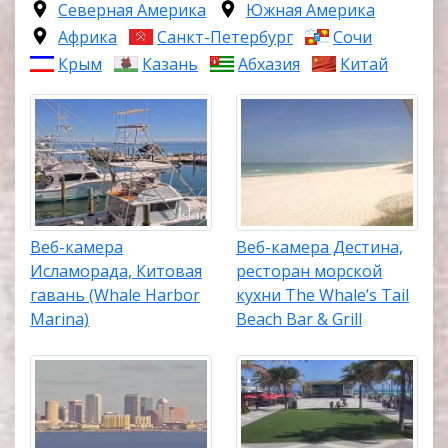
Северная Америка
Южная Америка
Африка
Санкт-Петербург
Сочи
Крым
Казань
Абхазия
Китай
Веб-камера
Веб-камера Дестина,
Исламорада, Китовая
ресторан морской
гавань (Whale Harbor
кухни The Whale’s Tail
Marina)
Beach Bar & Grill