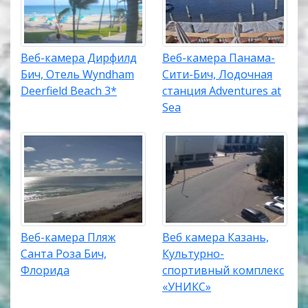
Веб-камера Дирфилд
Веб-камера Панама-
Бич, Отель Wyndham
Сити-Бич, Лодочная
Deerfield Beach 3*
станция Adventures at
Sea
Веб-камера Пляж
Веб камера Казань,
Санта Роза Бич,
Культурно-
Флорида
спортивный комплекс
«УНИКС»