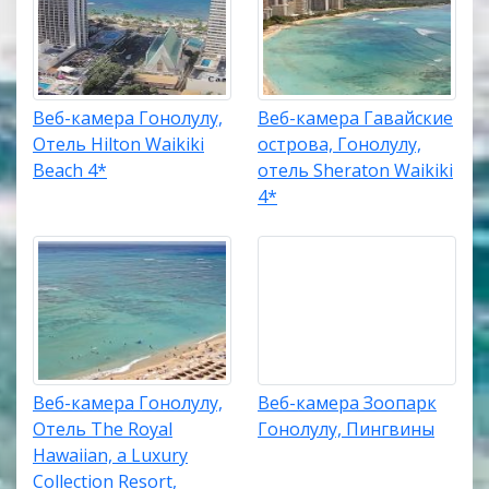
Веб-камера Гонолулу,
Веб-камера Гавайские
Отель Hilton Waikiki
острова, Гонолулу,
Beach 4*
отель Sheraton Waikiki
4*
Веб-камера Гонолулу,
Веб-камера Зоопарк
Отель The Royal
Гонолулу, Пингвины
Hawaiian, a Luxury
Collection Resort,