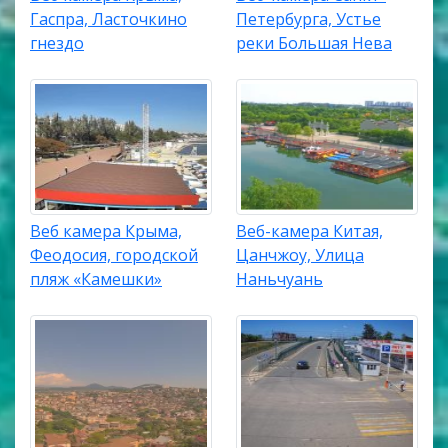
Гаспра, Ласточкино
Петербурга, Устье
гнездо
реки Большая Нева
Веб камера Крыма,
Веб-камера Китая,
Феодосия, городской
Цанчжоу, Улица
пляж «Камешки»
Наньчуань