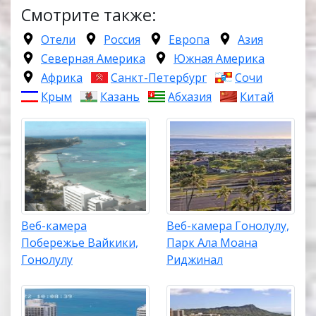
Смотрите также:
Отели
Россия
Европа
Азия
Северная Америка
Южная Америка
Африка
Санкт-Петербург
Сочи
Крым
Казань
Абхазия
Китай
Веб-камера
Веб-камера Гонолулу,
Побережье Вайкики,
Парк Ала Моана
Гонолулу
Риджинал