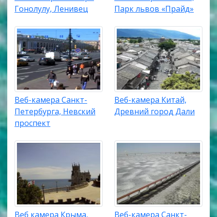
Гонолулу, Ленивец
Парк львов «Прайд»
Веб-камера Санкт-
Веб-камера Китай,
Петербурга, Невский
Древний город Дали
проспект
Веб камера Крыма,
Веб-камера Санкт-