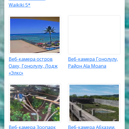
Waikiki 5*
Веб-камера остров
Веб-камера Гонолулу,
Оаху, Гонолулу, Лодж
Район Ala Moana
«Элкс»
Веб-камера Зоопарк
Веб-камера Абхазии,