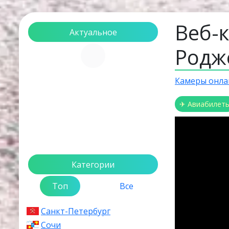
Веб-
Актуальное
Родж
Загрузка...
Камеры онла
✈ Авиабилет
Категории
Топ
Все
Санкт-Петербург
Сочи