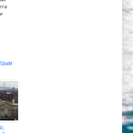
ета
и
Крым
ю-