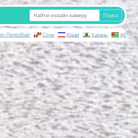
Поиск
кт-Петербург
Сочи
Крым
Казань
Абхази