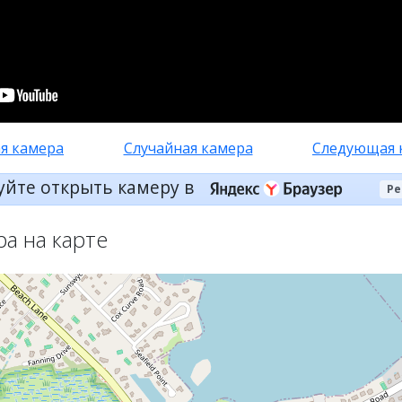
я камера
Случайная камера
Следующая 
уйте открыть камеру в
Ре
ра на карте