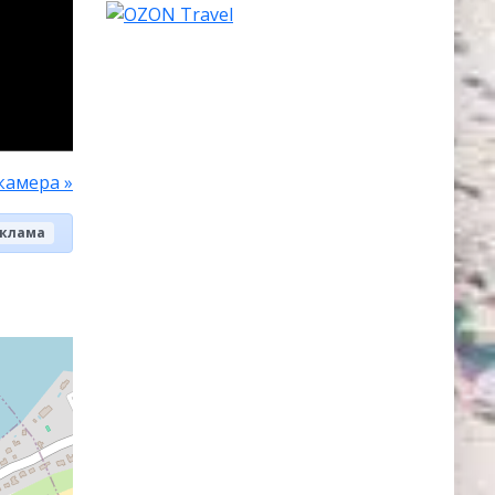
камера »
клама