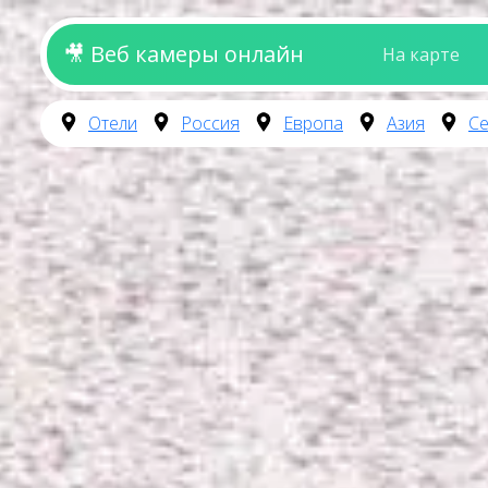
🎥 Веб камеры онлайн
На карте
Отели
Россия
Европа
Азия
Се