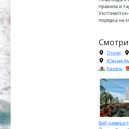
правила и т
Уэстгемптон-
порядка на 
Смотри
Отели
Южная А
Казань
Веб-камера 