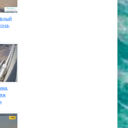
авный
она,
ыма,
ляж
»