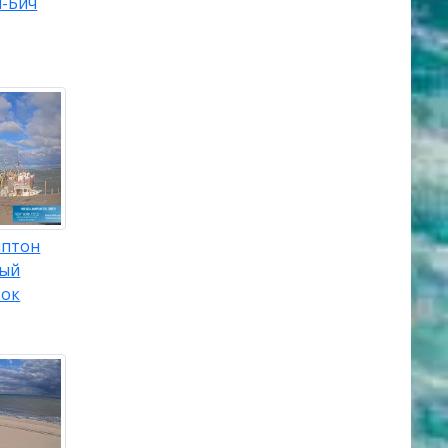
н-Бич
мптон
ный
кок