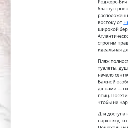
Роджерс-Бич 
благоустрое
расположенны
востоку от
Н
широкой бер
Атлантическ
строгим прав
идеальная дл
Пляж полност
туалеты, душ
начало сентя
Важной особ
дюнами — ох
птиц. Посет
чтобы не на
Для доступа 
парковку, ко
Пешеходы и 