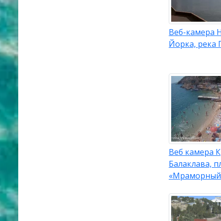
Веб-камера 
Йорка, река 
Веб камера 
Балаклава, п
«Мраморный