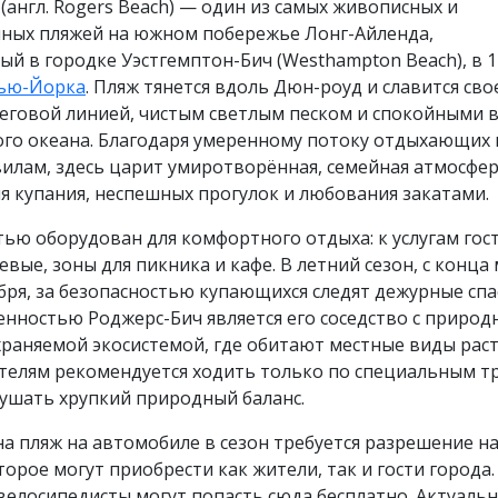
(англ. Rogers Beach) — один из самых живописных и
нных пляжей на южном побережье Лонг-Айленда,
й в городке Уэстгемптон-Бич (Westhampton Beach), в 1
ью-Йорка
. Пляж тянется вдоль Дюн-роуд и славится сво
еговой линией, чистым светлым песком и спокойными 
ого океана. Благодаря умеренному потоку отдыхающих 
илам, здесь царит умиротворённая, семейная атмосфер
я купания, неспешных прогулок и любования закатами.
ью оборудован для комфортного отдыха: к услугам гос
евые, зоны для пикника и кафе. В летний сезон, с конца 
бря, за безопасностью купающихся следят дежурные спа
енностью Роджерс-Бич является его соседство с приро
раняемой экосистемой, где обитают местные виды рас
ителям рекомендуется ходить только по специальным т
рушать хрупкий природный баланс.
на пляж на автомобиле в сезон требуется разрешение н
торое могут приобрести как жители, так и гости города.
велосипедисты могут попасть сюда бесплатно. Актуаль