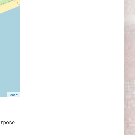
Leaflet
строве