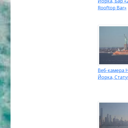
Йорка, Бар «2
Rooftop Bar»
Веб-камера 
Йорка, Стат