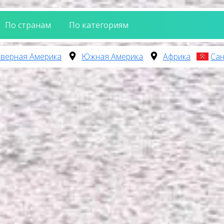
По странам
По категориям
верная Америка
Южная Америка
Африка
Сан