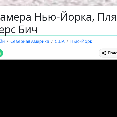
камера Нью-Йорка, Пл
ерс Бич
йн
Северная Америка
США
Нью-Йорк
ы
Поде