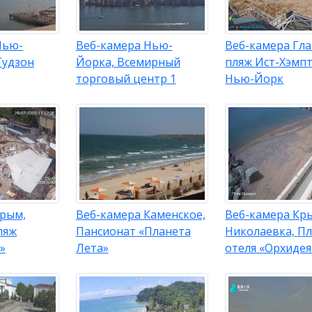
Нью-
Веб-камера Нью-
Веб-камера Гл
Гудзон
Йорка, Всемирный
пляж Ист-Хэмпт
торговый центр 1
Нью-Йорк
Крым,
Веб-камера Каменское,
Веб-камера Кр
ляж
Пансионат «Планета
Николаевка, П
»
Лета»
отеля «Орхидея