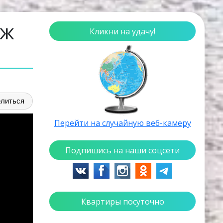
яж
Кликни на удачу!
литься
Перейти на случайную веб-камеру
Подпишись на наши соцсети
Квартиры посуточно