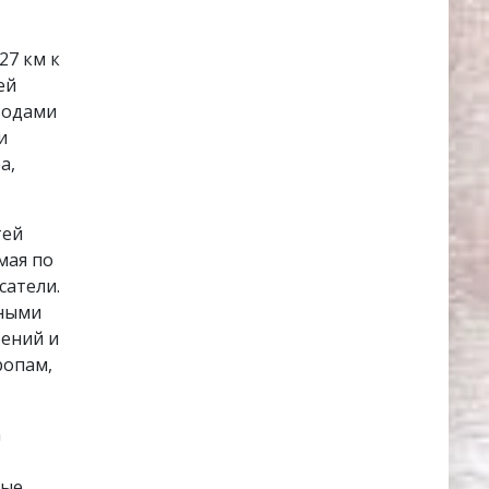
27 км к
ей
водами
и
а,
тей
мая по
сатели.
дными
тений и
ропам,
а
ные