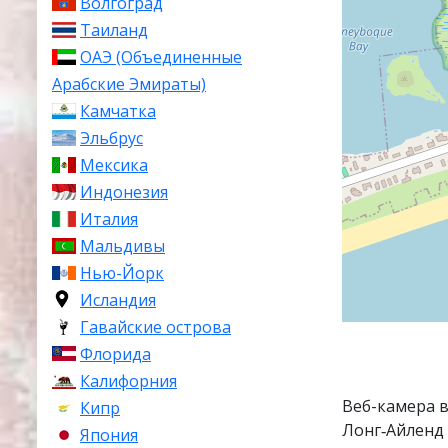
Волгоград
Таиланд
ОАЭ (Объединенные
Арабские Эмираты)
Камчатка
Эльбрус
Мексика
Индонезия
Италия
Мальдивы
Нью-Йорк
Исландия
Гавайские острова
Флорида
Калифорния
Веб-камера 
Кипр
Лонг‑Айленд
Япония