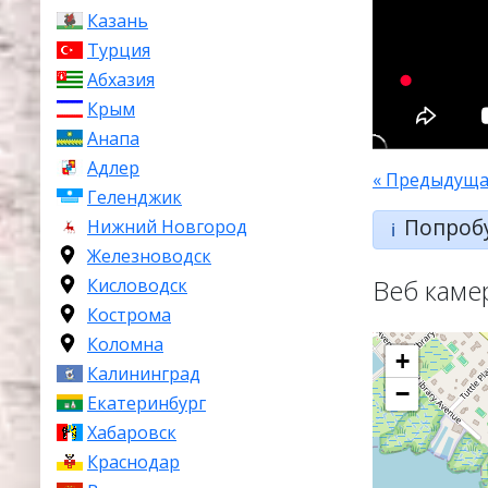
Казань
Турция
Абхазия
Крым
Анапа
Адлер
« Предыдуща
Геленджик
Попроб
Нижний Новгород
ℹ️
Железноводск
Веб каме
Кисловодск
Кострома
Коломна
+
Калининград
−
Екатеринбург
Хабаровск
Краснодар