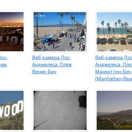
ос-
Веб-камера Лос-
Веб-камера Лос
нак
Анджелеса, Пляж
Анджелеса, Пл
Венис-Бич
Манхэттен-Бич
(Manhattan-Bea