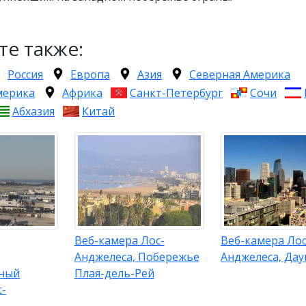
те также:
Россия
Европа
Азия
Северная Америка
мерика
Африка
Санкт-Петербург
Сочи
Абхазия
Китай
Веб-камера Лос-
Веб-камера Лос
Анджелеса, Побережье
Анджелеса, Дау
ный
Плая-дель-Рей
с-