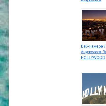
Анджелеса
Веб-камера Л
Анджелеса, З
HOLLYWOOD