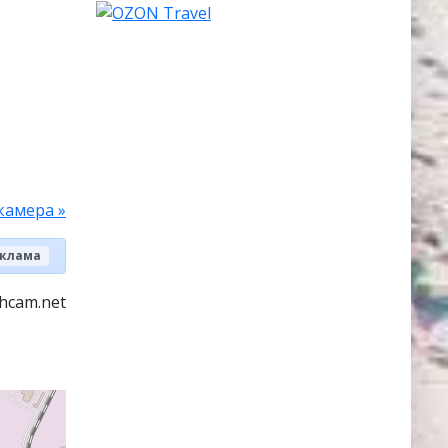
камера »
клама
hcam.net