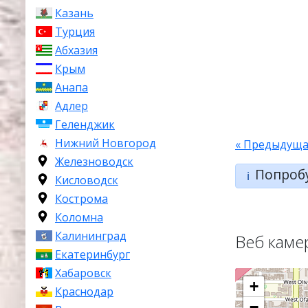
Казань
Турция
Абхазия
Крым
Анапа
Адлер
Геленджик
Нижний Новгород
« Предыдуща
Железноводск
Попроб
ℹ️
Кисловодск
Кострома
Коломна
Калининград
Веб каме
Екатеринбург
Хабаровск
+
Краснодар
−