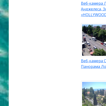
Веб-камера Л
Анджелеса, З
«HOLLYWOO
Веб-камера С
Панорама Л