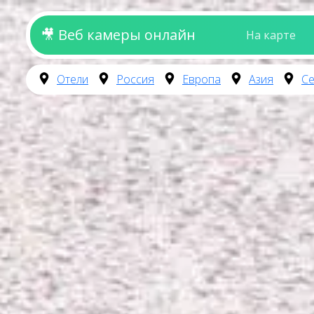
🎥 Веб камеры онлайн
На карте
Отели
Россия
Европа
Азия
Се