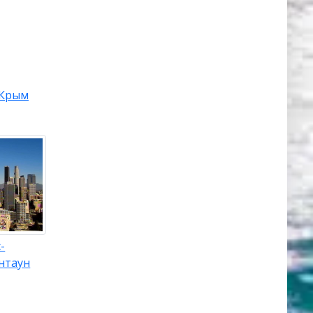
Крым
-
нтаун