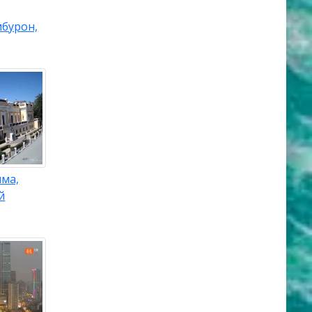
ибурон,
ыма,
й