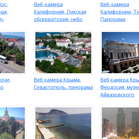
ос-
Веб-камера
Веб-камера
нак
Калифорния, Ликская
Калифорнии, Т
D»
обсерватория, небо
Панорама
очи,
Веб камера Крыма,
Веб камера Кр
оо
Севастополь, панорама
Феодосия, музе
Айвазовского