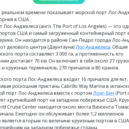
в реальном времени показывает морской порт Лос-Андж
орния в США.
 Лос-Анджелеса (англ. The Port of Los Angeles) — это од
портов США и самый загруженный контейнерный порт 
рике. Он находится в районе Сан-Педро города Лос-Ан
у от делового центра (Даунтауна)
Лос-Анджелеса
. Общая
кого порта составляет 3 000 га, а протяженность его
нии достигает 70 км. Он включает в себя около 27 грузо
 и круизных терминалов, 270 причалов и 80 кранов.
ского порта Лос-Анджелеса входит 16 причалов для яхт,
ивая роскошная пристань Cabrillo Way Marina в испанс
ой порт Лос-Анджелеса вместе с портом
Лонг-Бич
(Port 
зует крупнейший порт на западном побережье США. Кру
ld Cruise Center находится около моста Винсента Томас
ичала. Ежегодно он обслуживает более 1,2 миллионов
и является вторым по величине круизным портом в США
упнейшим на западном побережье страны.