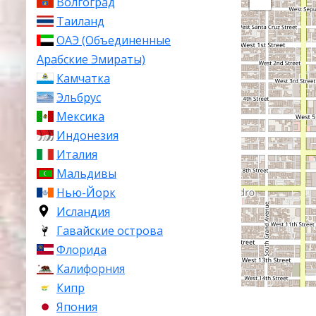
Волгоград
Таиланд
ОАЭ (Объединенные
Арабские Эмираты)
Камчатка
Эльбрус
Мексика
Индонезия
Италия
Мальдивы
Нью-Йорк
Исландия
Гавайские острова
Флорида
Калифорния
Кипр
Япония