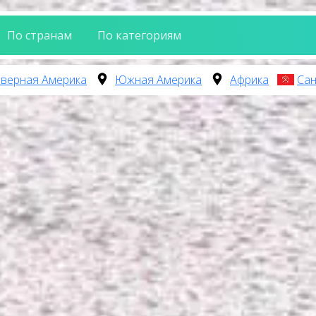
По странам
По категориям
верная Америка
Южная Америка
Африка
Сан