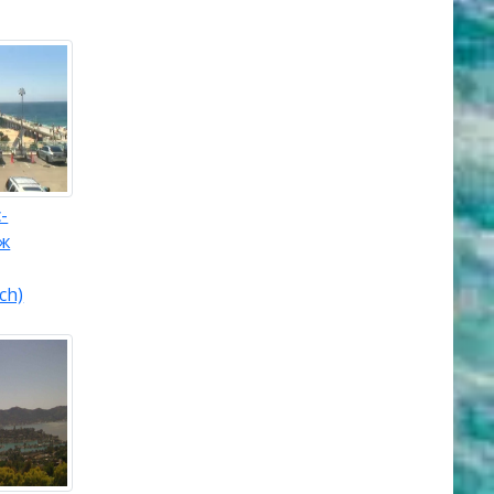
-
яж
ch)