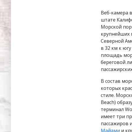
Веб-камера 
штате Калиф
Морской порт
крупнейших 
Северной Аме
в 32 км к юг
площадь морс
береговой ли
пассажирских
В состав мор
которых крас
стиле. Морск
Beach) обра
терминал Wor
имеет три пр
пассажиров 
Майами
и кр