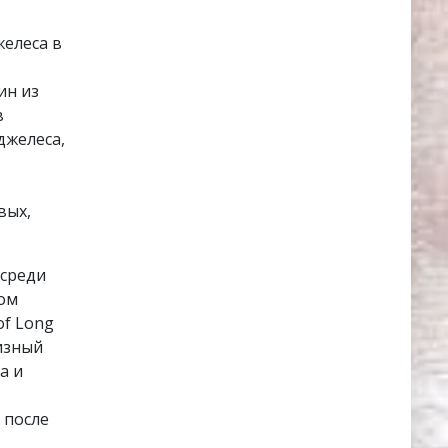
елеса в
ин из
в
джелеса,
вых,
 среди
ком
of Long
изный
а и
 после