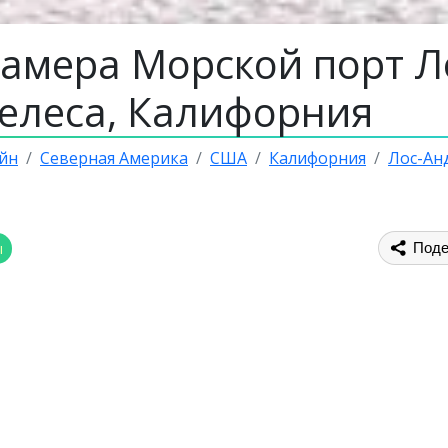
камера Морской порт Л
елеса, Калифорния
йн
Северная Америка
США
Калифорния
Лос-Ан
ы
Поде