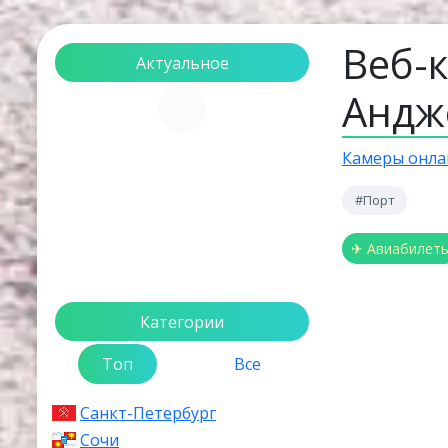
Веб-
Актуальное
Андж
Загрузка...
Камеры онла
#Порт
✈ Авиабилет
Категории
Топ
Все
Санкт-Петербург
Сочи