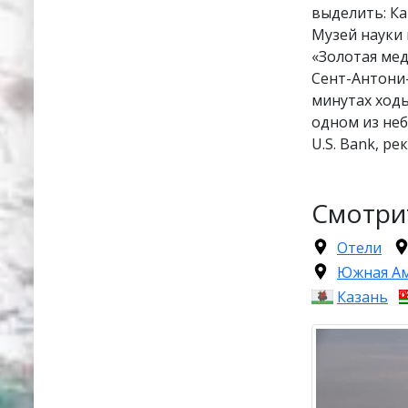
выделить: Ка
Музей науки 
«Золотая мед
Сент-Антони-
минутах ходь
одном из не
U.S. Bank, р
Смотри
Отели
Южная А
Казань