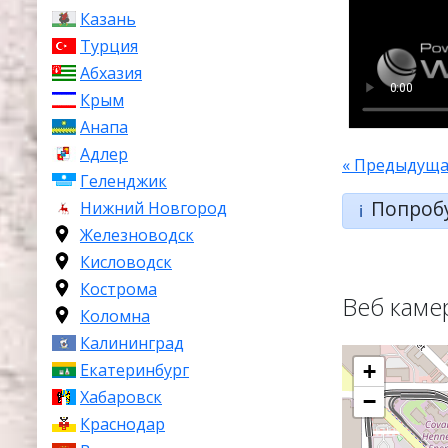
Казань
Турция
Абхазия
Крым
Анапа
Адлер
« Предыдуща
Геленджик
Попроб
Нижний Новгород
ℹ️
Железноводск
Кисловодск
Кострома
Веб каме
Коломна
Калининград
Екатеринбург
+
Хабаровск
−
Краснодар