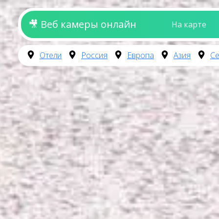
🎥 Веб камеры онлайн
На карте
Отели
Россия
Европа
Азия
Се