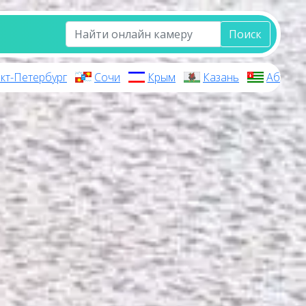
Поиск
кт-Петербург
Сочи
Крым
Казань
Абхази