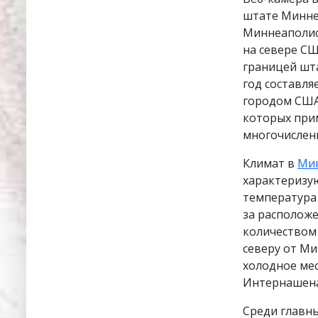
штате Минне
Миннеаполис 
на севере СШ
границей шта
год составля
городом США.
которых при
многочисленн
Климат в
Ми
характеризу
температура я
за расположе
количеством 
северу от Ми
холодное ме
Интернашена
Среди главн