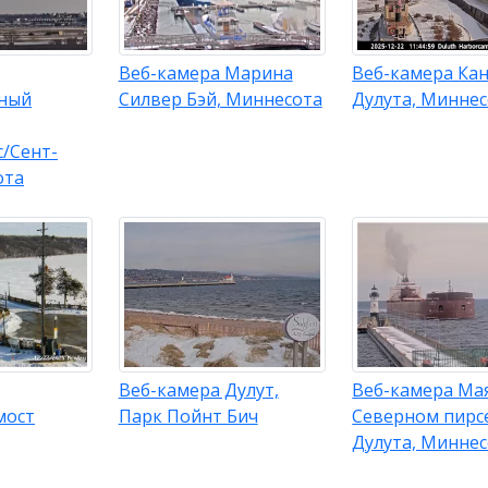
Веб-камера Марина
Веб-камера Ка
ный
Силвер Бэй, Миннесота
Дулута, Минне
/Сент-
ота
Веб-камера Дулут,
Веб-камера Ма
мост
Парк Пойнт Бич
Северном пирс
Дулута, Минне