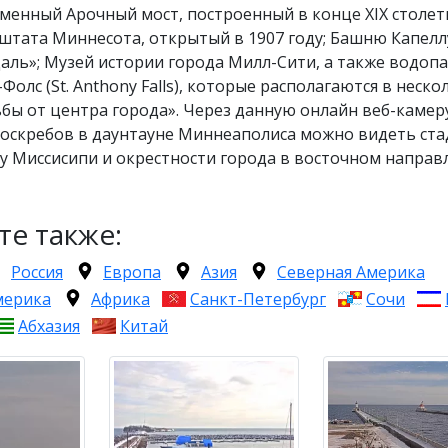
менный Арочный мост, построенный в конце XIX столет
штата Миннесота, открытый в 1907 году; Башню Капелл
аль»; Музей истории города Милл-Сити, а также водоп
Фолс (St. Anthony Falls), которые располагаются в неско
бы от центра города». Через данную онлайн веб-камер
боскребов в даунтауне Миннеаполиса можно видеть ст
еку Миссисипи и окрестности города в восточном направ
те также:
Россия
Европа
Азия
Северная Америка
мерика
Африка
Санкт-Петербург
Сочи
Абхазия
Китай