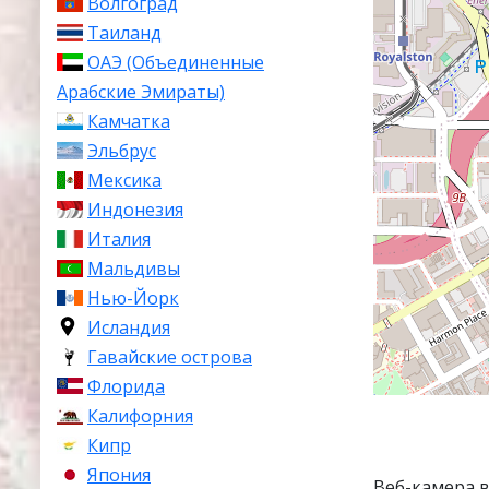
Волгоград
Таиланд
ОАЭ (Объединенные
Арабские Эмираты)
Камчатка
Эльбрус
Мексика
Индонезия
Италия
Мальдивы
Нью-Йорк
Исландия
Гавайские острова
Флорида
Калифорния
Кипр
Япония
Веб-камера 