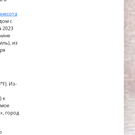
несота
дом с
а 2023
ичине
иль), из
ря
F). Из-
) к
амое
», город
о