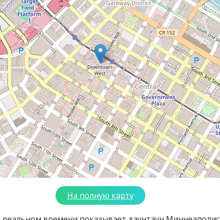
На полную карту
в реальном времени показывает даунтаун Миннеаполис