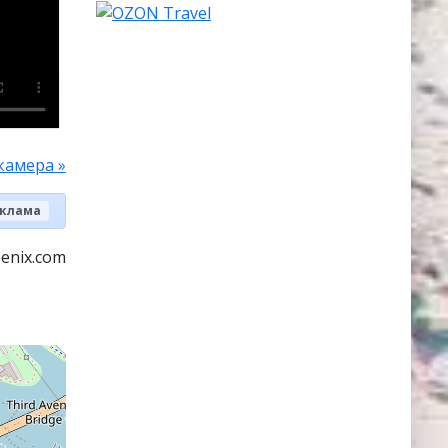
камера »
клама
enix.com