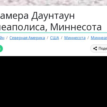
камера Даунтаун
еаполиса, Миннесота
йн
Северная Америка
США
Миннесота
Миннеа
ы
Поде