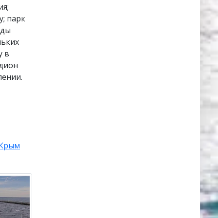
ия;
у; парк
ады
льких
у в
адион
лении.
Крым