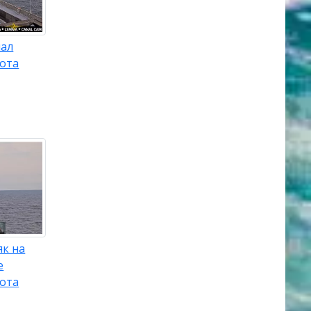
нал
сота
як на
е
сота