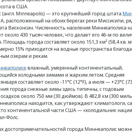
сота в США.
(англ. Minneapolis) — это крупнейший город штата
Мин
А, расположенный на обоих берегах реки Миссисипи, ря
та Висконсин. Численность населения Миннеаполиса н
ет около 430 тысяч человек, что делает его 46-м по вел
 Площадь города составляет около 151,3 км² (58,4 кв. м
мерно 15% приходится на водные пространства благода
ым озерам и рекам​.
ннеаполисе
влажный, умеренный континентальный,
ющийся холодными зимами и жарким летом. Средняя
нваря составляет около -11°C (12°F), а июля — +23°C (73°
ния города снежные зимы здесь типичны, с годовым
осадков около 750 мм (30 дюймов). В 482,8 км (300 миль
ннеаполиса находится, как утверждают климатологи, с
сто континентальной части США — «холодильник нации
л-Фолс.
ых достопримечательностей города Миннеаполис можн