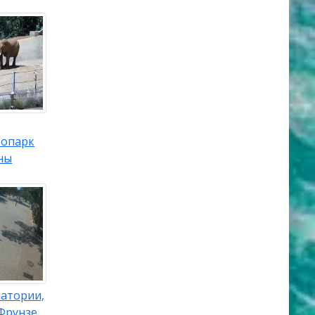
оопарк
ны
патории,
Фрунзе