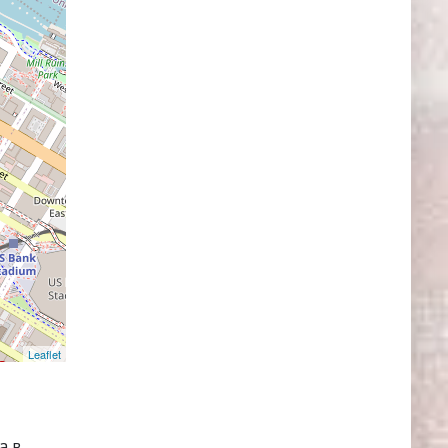
Leaflet
а в