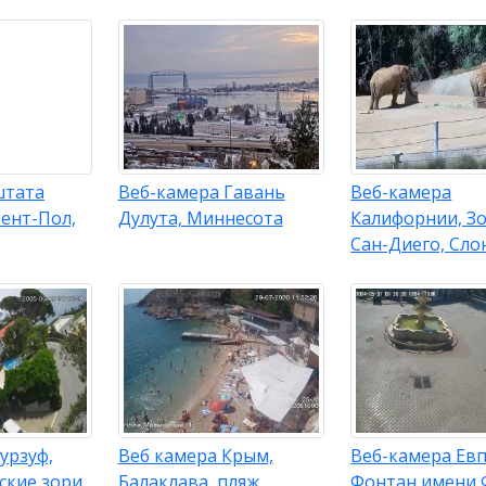
штата
Веб-камера Гавань
Веб-камера
ент-Пол,
Дулута, Миннесота
Калифорнии, З
Сан-Диего, Сло
урзуф,
Веб камера Крым,
Веб-камера Ев
ские зори
Балаклава, пляж
Фонтан имени 