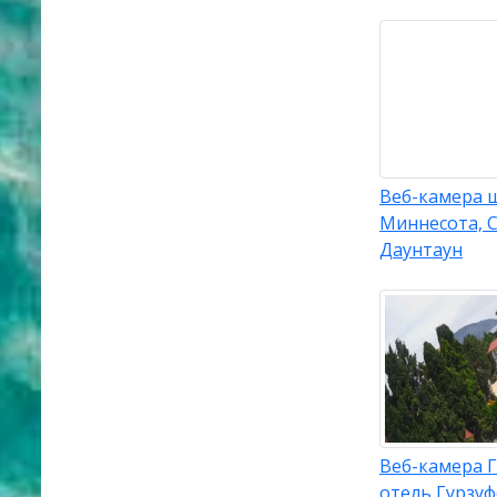
Веб-камера 
Миннесота, С
Даунтаун
Веб-камера Г
отель Гурзуф