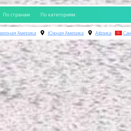
По странам
По категориям
верная Америка
Южная Америка
Африка
Сан