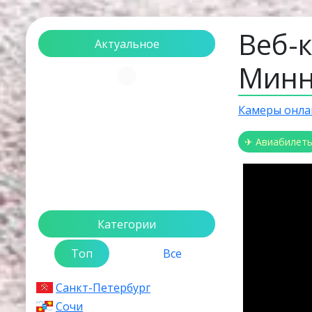
Веб-
Актуальное
Минн
Загрузка...
Камеры онла
✈ Авиабилет
Категории
Топ
Все
Санкт-Петербург
Сочи