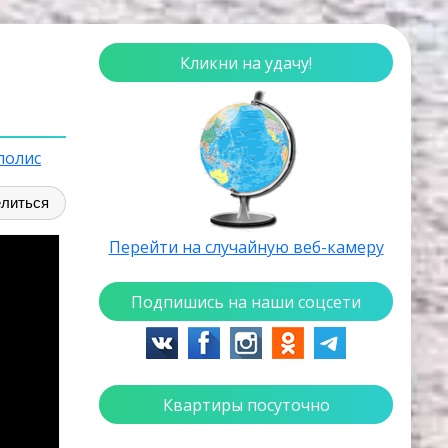
Кликни на удачу!
полис
литься
Перейти на случайную веб-камеру
Подпишись на наши соцсети
Квартиры посуточно