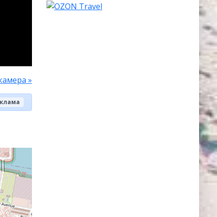
камера »
клама