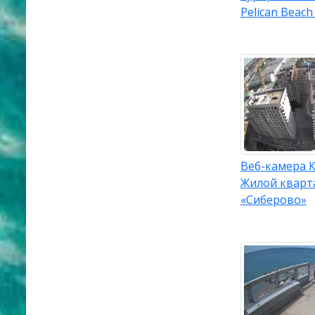
Pelican Beach
Веб-камера К
Жилой кварт
«Сиберово»