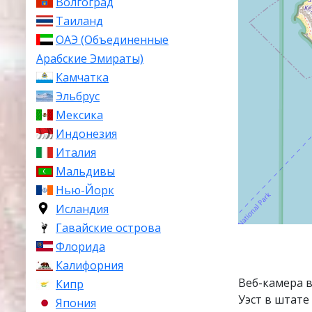
Волгоград
Таиланд
ОАЭ (Объединенные
Арабские Эмираты)
Камчатка
Эльбрус
Мексика
Индонезия
Италия
Мальдивы
Нью-Йорк
Исландия
Гавайские острова
Флорида
Калифорния
Веб-камера в
Кипр
Уэст в штате
Япония