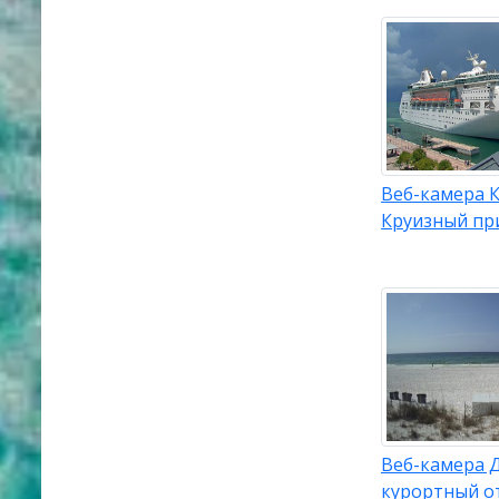
Веб-камера К
Круизный пр
Веб-камера Д
курортный о