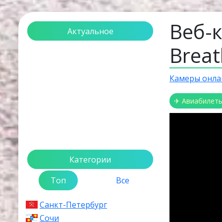
Веб-к
Актуальное
Breat
Загрузка...
Камеры онла
✈ Авиабилет
Категории
Топ
Все
Санкт-Петербург
Сочи