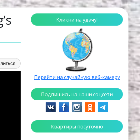
’s
Кликни на удачу!
литься
Перейти на случайную веб-камеру
Подпишись на наши соцсети
Квартиры посуточно