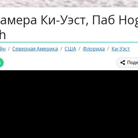
амера Ки-Уэст, Паб Hog
h
йн
Северная Америка
США
Флорида
Ки-Уэст
ы
Поде