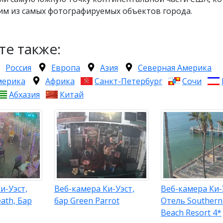
им из самых фотографируемых объектов города.
те также:
Россия
Европа
Азия
Северная Америка
мерика
Африка
Санкт-Петербург
Сочи
Абхазия
Китай
и-Уэст,
Веб-камера Ки-Уэст,
Веб-камера Ки-
ath, Бар
бар Green Parrot
Отель Souther
Beach Resort 4*