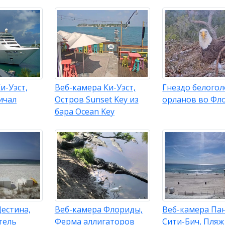
и-Уэст,
Веб-камера Ки-Уэст,
Гнездо белого
ичал
Остров Sunset Key из
орланов во Фл
бара Ocean Key
естина,
Веб-камера Флориды,
Веб-камера Па
тель
Ферма аллигаторов
Сити-Бич, Пляж