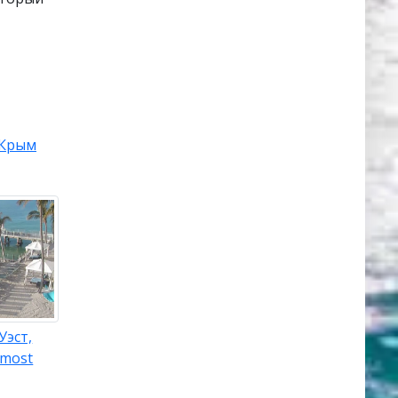
Крым
Уэст,
nmost