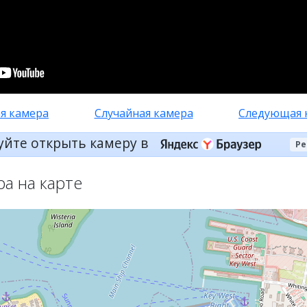
я камера
Случайная камера
Следующая 
уйте открыть камеру в
Ре
ра на карте