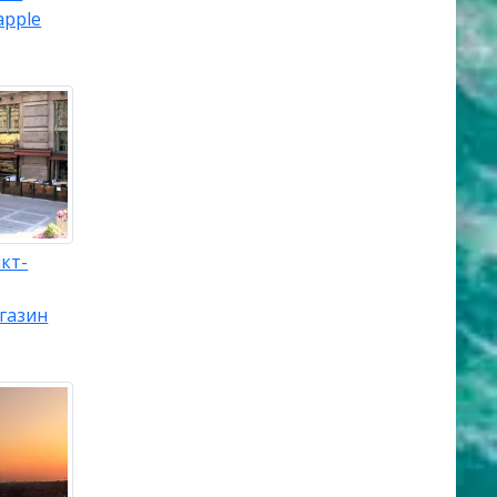
apple
кт-
газин