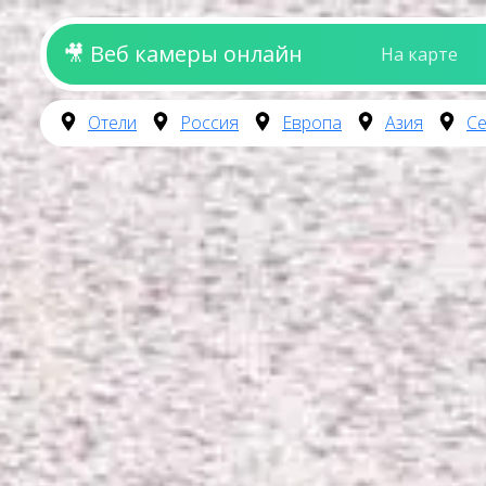
🎥 Веб камеры онлайн
На карте
Отели
Россия
Европа
Азия
Се