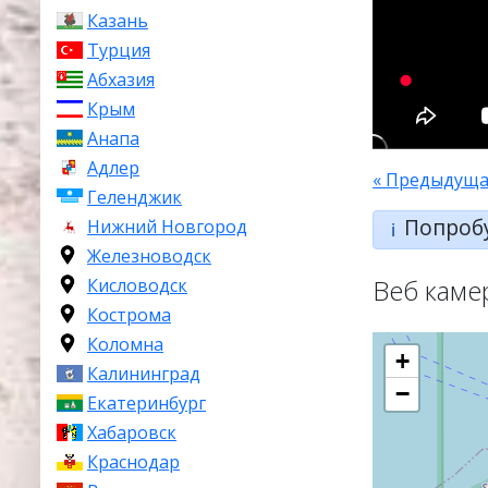
Казань
Турция
Абхазия
Крым
Анапа
Адлер
« Предыдуща
Геленджик
Попроб
Нижний Новгород
ℹ️
Железноводск
Веб каме
Кисловодск
Кострома
Коломна
+
Калининград
−
Екатеринбург
Хабаровск
Краснодар