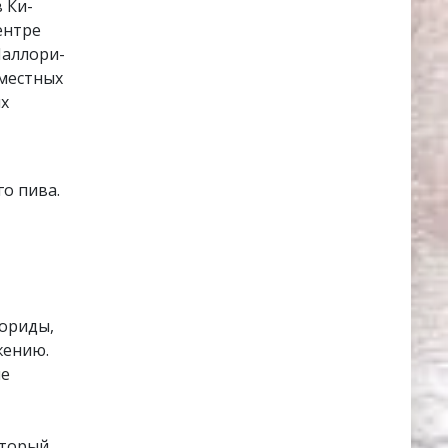
 Ки-
ентре
Маллори-
 местных
ых
го пива.
лориды,
жению.
ие
оторый