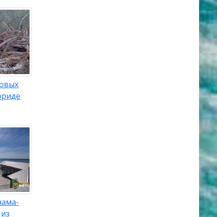
ловых
ориде
нама-
 из