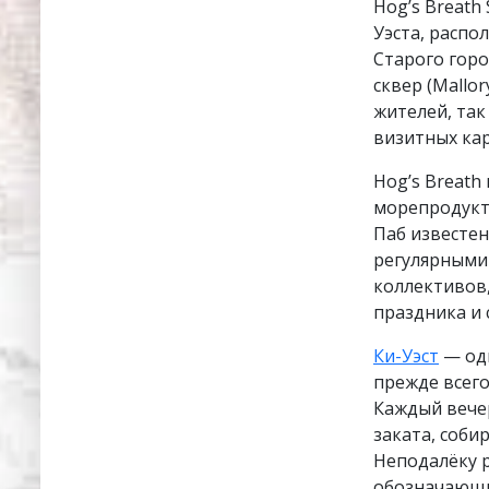
Hog’s Breath
Уэста, распо
Старого горо
сквер (Mallo
жителей, так
визитных кар
Hog’s Breath
морепродукто
Паб известе
регулярными
коллективов
праздника и 
Ки-Уэст
— одн
прежде всег
Каждый вече
заката, соби
Неподалёку р
обозначающи