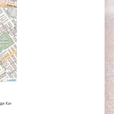
Leaflet
де Ки-