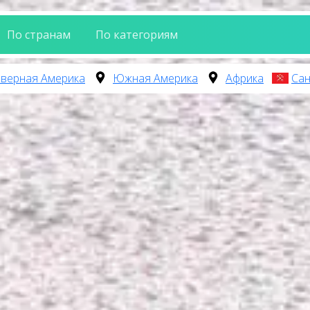
По странам
По категориям
верная Америка
Южная Америка
Африка
Сан