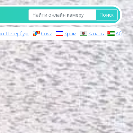
Поиск
кт-Петербург
Сочи
Крым
Казань
Абхази