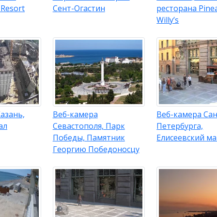
 Resort
Сент-Огастин
ресторана Pine
Willy’s
азань,
Веб-камера
Веб-камера Сан
ал
Севастополя, Парк
Петербурга,
Победы, Памятник
Елисеевский ма
Георгию Победоносцу