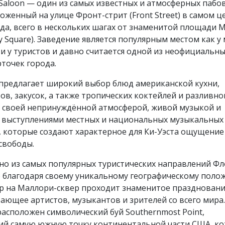
 Saloon — один из самых известных и атмосферных пабов
ложенный на улице Фронт-стрит (Front Street) в самом ц
да, всего в нескольких шагах от знаменитой площади 
ry Square). Заведение является популярным местом как у
 и у туристов и давно считается одной из неофициальн
точек города.
 предлагает широкий выбор блюд американской кухни,
в, закусок, а также тропических коктейлей и разливно
н своей непринуждённой атмосферой, живой музыкой и
 выступлениями местных и национальных музыкальных
, которые создают характерное для Ки-Уэста ощущение
свободы.
о из самых популярных туристических направлений Ф
о благодаря своему уникальному географическому поло
р на Маллори-сквер проходит знаменитое празднован
рающее артистов, музыкантов и зрителей со всего мира.
асположен символический буй Southernmost Point,
й самую южную точку континентальной части США, к