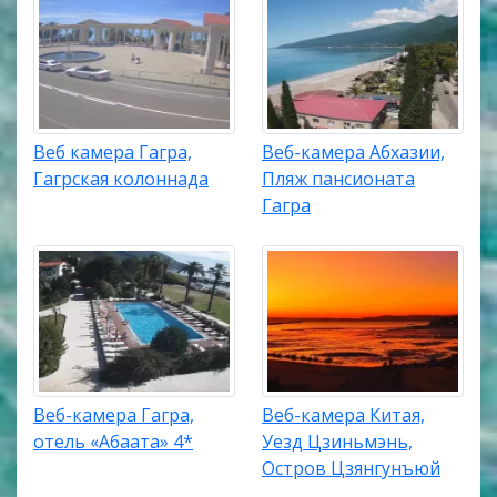
Веб камера Гагра,
Веб-камера Абхазии,
Гагрская колоннада
Пляж пансионата
Гагра
Веб-камера Гагра,
Веб-камера Китая,
отель «Абаата» 4*
Уезд Цзиньмэнь,
Остров Цзянгунъюй