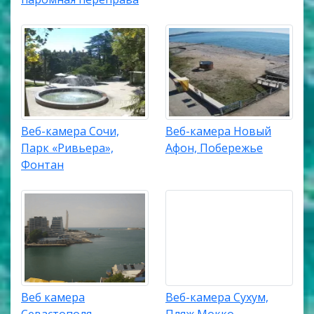
Веб-камера Сочи,
Веб-камера Новый
Парк «Ривьера»,
Афон, Побережье
Фонтан
Веб камера
Веб-камера Сухум,
Севастополя,
Пляж Мокко