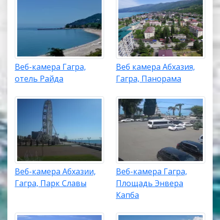
Веб-камера Гагра,
Веб камера Абхазия,
отель Райда
Гагра, Панорама
Веб-камера Абхазии,
Веб-камера Гагра,
Гагра, Парк Славы
Площадь Энвера
Капба