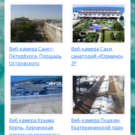
Веб-камера Санкт-
Веб-камера Саки,
Петербурга, Площадь
санаторий «Юрмино»
Островского
3*
Веб камера Крыма,
Веб-камера Пушкин,
Керчь, Керченская
Екатерининский парк
паромная переправа