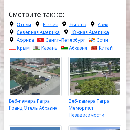
Смотрите также:
Отели
Россия
Европа
Азия
Северная Америка
Южная Америка
Африка
Санкт-Петербург
Сочи
Крым
Казань
Абхазия
Китай
Веб-камера Гагра,
Веб-камера Гагра,
Гранд Отель Абхазия
Мемориал
Независимости