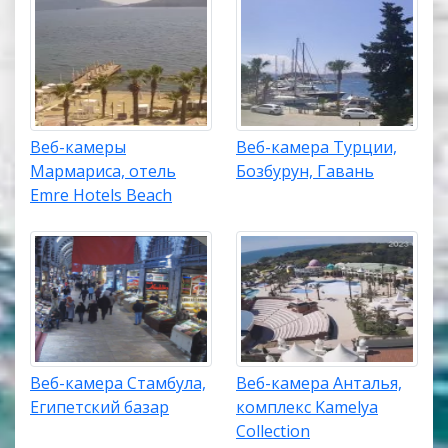
Веб-камеры
Веб-камера Турции,
Мармариса, отель
Бозбурун, Гавань
Emre Hotels Beach
Веб-камера Стамбула,
Веб-камера Анталья,
Египетский базар
комплекс Kamelya
Collection