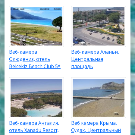
Веб-камера
Веб-камера Аланьи,
Олюдениз, отель
Центральная
Belcekiz Beach Club 5*
площадь
Веб-камера Анталия,
Веб камера Крыма,
отель Xanadu Resort,
Судак, Центральный