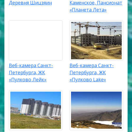
Деревня Шицзяин
Каменское, Пансионат
«Планета Лета»
Веб-камера Санкт-
Веб-камера Санкт-
Петербурга, ЖК
Петербурга, ЖК
«Пулково Лейк»
«Пулково Lake»