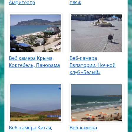
Амфитеатр
пляж
Веб камера Крыма,
Веб-камера
Коктебель, Панорама
Евпатории, Ночной
клуб «Белый»
Веб-камера Китая,
Веб-камера