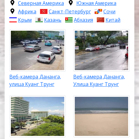
Северная Америка
Южная Америка
Африка
Санкт-Петербург
Сочи
Крым
Казань
Абхазия
Китай
Веб-камера Дананга,
Веб-камера Дананга,
улица Куанг Трунг
Улица Куанг Трунг