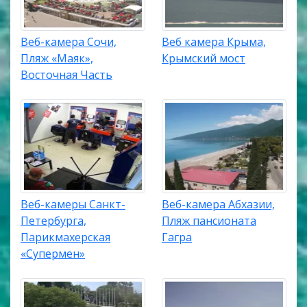
Веб-камера Сочи,
Веб камера Крыма,
Пляж «Маяк»,
Крымский мост
Восточная Часть
Веб-камеры Санкт-
Веб-камера Абхазии,
Петербурга,
Пляж пансионата
Парикмахерская
Гагра
«Супермен»