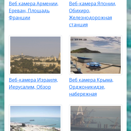
Веб камера Армении,
Веб-камера Японии,
Ереван, Площадь
Обихиро,
Франции
Железнодорожная
станция
Веб-камера Израиля,
Веб камера Крыма,
Иерусалим, Обзор
Орджоникидзе,
набережная