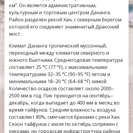
км². Он является административным,
культурным и торговым центром Дананга.
Район разделён рекой Хан, с северным берегом
которой его соединяет знаменитый Драконий
мост.
Климат Дананга тропический муссонный,
переходный между климатом северного и
южного Вьетнама. Среднегодовая температура
составляет 25 °C (77 °F), с максимальными
температурами 32–35 °C (90–95 °F) летом и
минимальными 18–20 °C (64–68 °F) зимой.
Количество осадков составляет около 2000–
2500 мм в год. Пик приходится на сентябрь–
декабрь, когда выпадает до 400 мм в месяц во
время тайфунов. Средняя влажность воздуха
составляет 80%, смягчается бризами с реки Хан.
Сезон тайфунов с июля по октябрь сопряжен с
рисками, но городская инфраструктура района