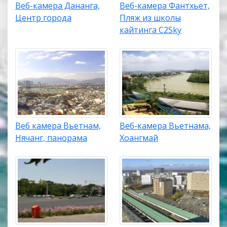
Веб-камера Дананга,
Веб-камера Фантхьет,
Центр города
Пляж из школы
кайтинга C2Sky
Веб камера Вьетнам,
Веб-камера Вьетнама,
Нячанг, панорама
Хоангмай