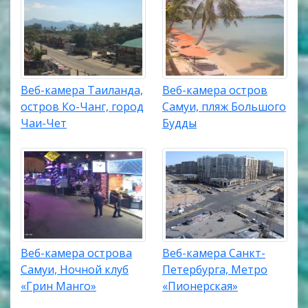
Веб-камера Таиланда,
Веб-камера остров
остров Ко-Чанг, город
Самуи, пляж Большого
Чаи-Чет
Будды
Веб-камера острова
Веб-камера Санкт-
Самуи, Ночной клуб
Петербурга, Метро
«Грин Манго»
«Пионерская»