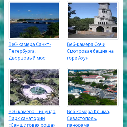
Веб-камера Санкт-
Веб-камера Сочи,
Петербурга,
Смотровая башня на
Дворцовый мост
горе Ахун
Веб камера Пицунда,
Веб камера Крыма,
Парк санаторий
Севастополь,
«Самшитовая роща»
панорама