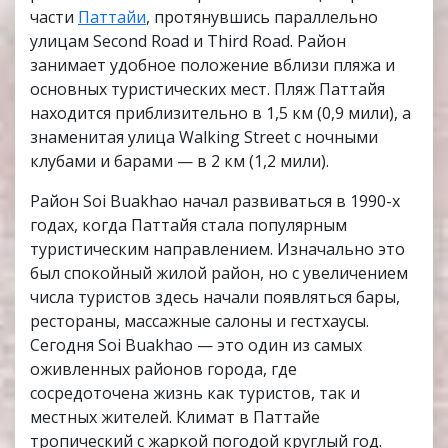
части
Паттайи
, протянувшись параллельно
улицам Second Road и Third Road. Район
занимает удобное положение вблизи пляжа и
основных туристических мест. Пляж Паттайя
находится приблизительно в 1,5 км (0,9 мили), а
знаменитая улица Walking Street с ночными
клубами и барами — в 2 км (1,2 мили).
Район Soi Buakhao начал развиваться в 1990-х
годах, когда Паттайя стала популярным
туристическим направлением. Изначально это
был спокойный жилой район, но с увеличением
числа туристов здесь начали появляться бары,
рестораны, массажные салоны и гестхаусы.
Сегодня Soi Buakhao — это один из самых
оживленных районов города, где
сосредоточена жизнь как туристов, так и
местных жителей. Климат в Паттайе
тропический с жаркой погодой круглый год.