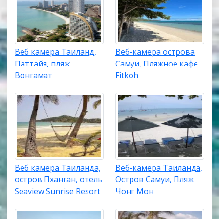
Веб камера Таиланд,
Веб-камера острова
Паттайя, пляж
Самуи, Пляжное кафе
Вонгамат
Fitkoh
Веб камера Таиланда,
Веб-камера Таиланда,
остров Пханган, отель
Остров Самуи, Пляж
Seaview Sunrise Resort
Чонг Мон