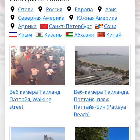
Отели
Россия
Европа
Азия
Северная Америка
Южная Америка
Африка
Санкт-Петербург
Сочи
Крым
Казань
Абхазия
Китай
Веб камера Таиланд,
Веб-камера Таиланда,
Паттайя, Walking
Паттайя, пляж
street
Паттайя-Бич (Pattaya
Beach)