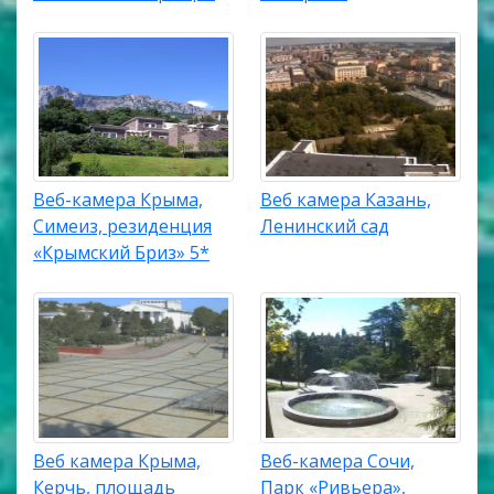
Веб-камера Крыма,
Веб камера Казань,
Симеиз, резиденция
Ленинский сад
«Крымский Бриз» 5*
Веб камера Крыма,
Веб-камера Сочи,
Керчь, площадь
Парк «Ривьера»,