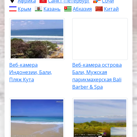
Африка
Санкт-Петербург
Сочи
Крым
Казань
Абхазия
Китай
Веб-камера
Веб-камера острова
Индонезии, Бали,
Бали, Мужская
Пляж Кута
парикмахерская Bali
Barber & Spa