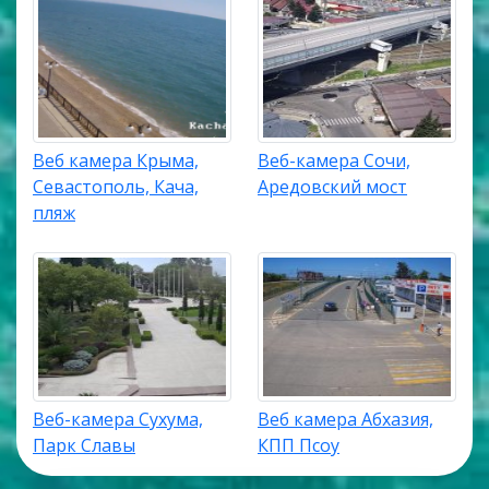
Веб камера Крыма,
Веб-камера Сочи,
Севастополь, Кача,
Аредовский мост
пляж
Веб-камера Сухума,
Веб камера Абхазия,
Парк Славы
КПП Псоу