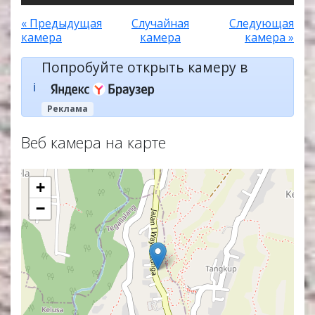
« Предыдущая
Случайная
Следующая
камера
камера
камера »
Попробуйте открыть камеру в
ℹ️
Реклама
Веб камера на карте
+
−