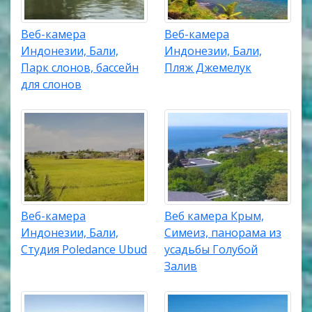
Веб-камера
Веб-камера
Индонезии, Бали,
Индонезии, Бали,
Парк слонов, бассейн
Пляж Джемелук
для слонов
Веб-камера
Веб камера Крым,
Индонезии, Бали,
Симеиз, панорама из
Студия Poledance Ubud
усадьбы Голубой
Залив