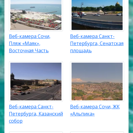
Веб-камера Сочи,
Веб-камера Санкт-
Пляж «Маяк»,
Петербурга, Сенатская
Восточная Часть
площадь
Веб-камера Санкт-
Веб-камера Сочи, ЖК
Петербурга, Казанский
«Альпика»
собор