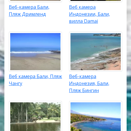
Веб-камера Бали,
Веб камера
Пляж Дримленд
Индонезии, Бали,
вилла Damai
Веб камера Бали, Пляж
Веб-камера
Чангу
Индонезия, Бали,
Пляж Бингин