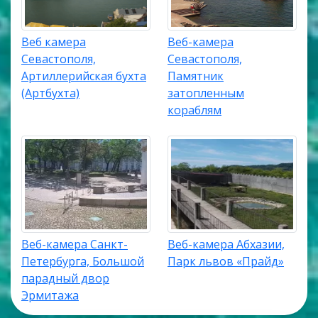
Веб камера
Веб-камера
Севастополя,
Севастополя,
Артиллерийская бухта
Памятник
(Артбухта)
затопленным
кораблям
Веб-камера Санкт-
Веб-камера Абхазии,
Петербурга, Большой
Парк львов «Прайд»
парадный двор
Эрмитажа