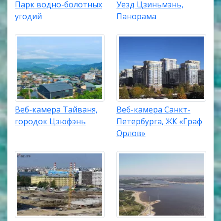
Парк водно-болотных
Уезд Цзиньмэнь,
угодий
Панорама
Веб-камера Тайваня,
Веб-камера Санкт-
городок Цзюфэнь
Петербурга, ЖК «Граф
Орлов»