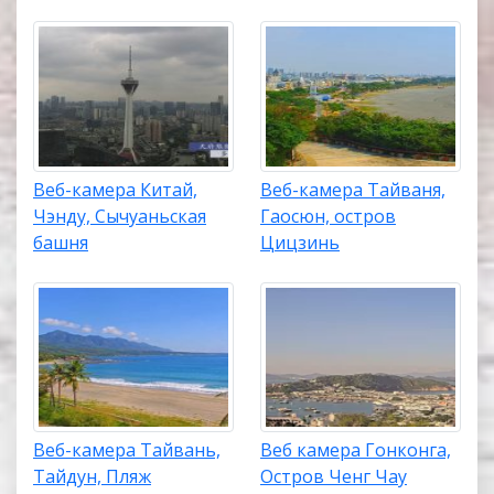
Веб-камера Китай,
Веб-камера Тайваня,
Чэнду, Сычуаньская
Гаосюн, остров
башня
Цицзинь
Веб-камера Тайвань,
Веб камера Гонконга,
Тайдун, Пляж
Остров Ченг Чау