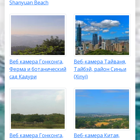
Shanyuan Beach
Веб камера Гонконга,
Веб-камера Тайваня,
Ферма и ботанический
Тайбэй, район Синьи
сад Кадури
(Xinyi)
Веб камера Гонконга,
Веб-камера Китая,