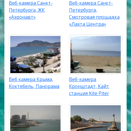
Веб-камера Санкт-
Веб-камера Санкт-
Петербурга, ЖК
Петербурга,
«Аэронавт»
Смотровая площадка
«Лахта Центра»
Веб камера Крыма,
Веб-камера
Коктебель, Панорама
Кронштадт, Кайт
станция Kite Piter