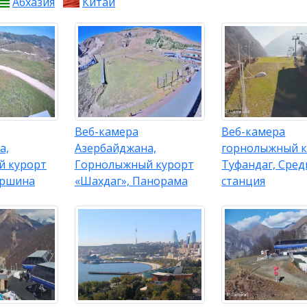
Абхазия
Китай
Веб-камера
Веб-камера
а,
Азербайджана,
горнолыжный к
й курорт
Горнолыжный курорт
Туфандаг, Сред
ершина
«Шахдаг», Панорама
станция