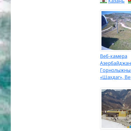
Казань
Веб-камера
Азербайджан
Горнолыжны
«Шахдаг», В