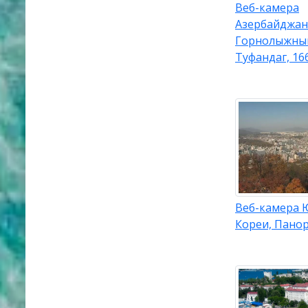
Веб-камера
Азербайджан
Горнолыжны
Туфандаг, 16
Веб-камера
Кореи, Пано