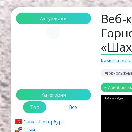
Веб-
Актуальное
Горн
Загрузка...
«Шахд
Камеры онла
#Горнолыжный
✈ Авиабилет
Категории
Файл не найден
Топ
Все
Санкт-Петербург
Сочи