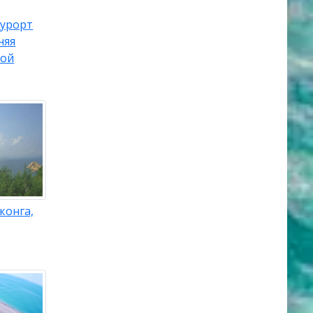
урорт
няя
ной
конга,