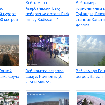
Веб камера
Веб-камера
а,
Азербайджан, Баку,
горнолыжный к
й курорт
побережье с отеля Park
Туфандаг, Верх
60 метров
Inn by Radisson 4*
станция Канат
дороги
 Южной
Веб-камера острова
Веб камера Гон
рама Сеула
Самуи, Ночной клуб
остров Ваглан
«Грин Манго»