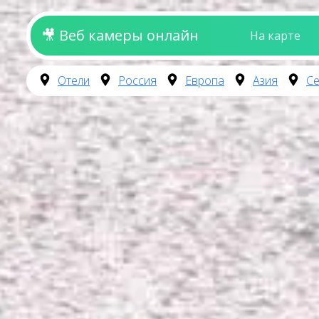
🎥 Веб камеры онлайн
На карте
Отели
Россия
Европа
Азия
Се