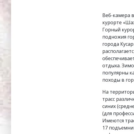
Веб-камера в
курорте «Шах
Горный курор
подножия гор
города Кусар
располагаетс
обеспечивает
отдыха. Зимо
популярны ка
походы в гор
На территор
трасс различ
синих (средн
(для професс
Имеются трас
17 подъемни