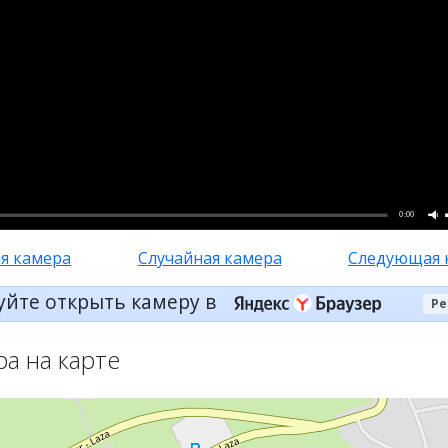
0:00
я камера
Случайная камера
Следующая 
уйте открыть камеру в
Ре
ра на карте