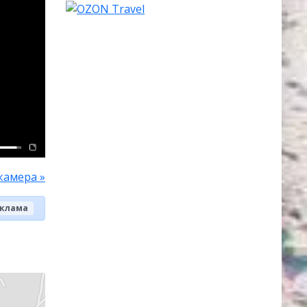
камера »
клама