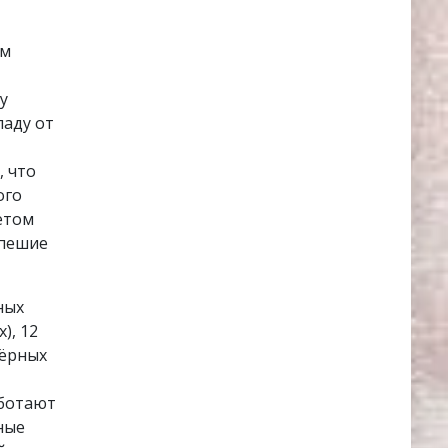
ом
 у
паду от
, что
ого
етом
 пешие
ных
), 12
чёрных
аботают
ные