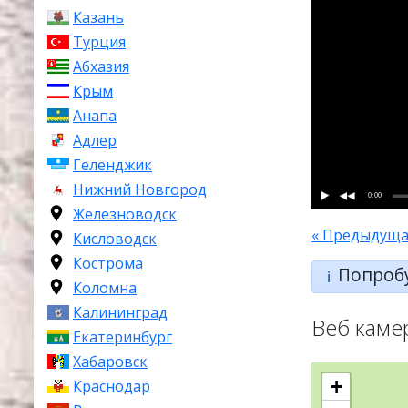
Казань
Турция
Абхазия
Крым
Анапа
Адлер
Геленджик
Нижний Новгород
0:00
Железноводск
« Предыдуща
Кисловодск
Кострома
Попроб
ℹ️
Коломна
Калининград
Веб каме
Екатеринбург
Хабаровск
+
Краснодар