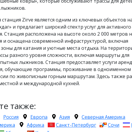
шебные ковры», которые обслуживают трассы для дете
 лыжников.
станция Zirve является одним из ключевых объектов н
даг» и предлагает широкий спектр услуг для активного
. Станция расположена на высоте около 2 000 метров 
я и оснащена современной инфраструктурой, включая
зоны для катания и уютные места отдыха. На территори
ссы разного уровня сложности, включая маршруты для
опытных лыжников. Станция предоставляет услуги арен
я, обучающие программы, проживание в одноименном 
урсии по живописным горным маршрутам. Здесь также р
местной и международной кухней.
те также:
Россия
Европа
Азия
Северная Америка
мерика
Африка
Санкт-Петербург
Сочи