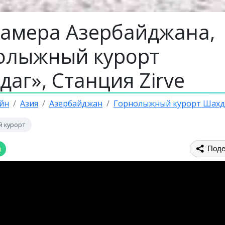
камера Азербайджана,
олыжный курорт
аг», Станция Zirve
йн
Азия
Азербайджан
Горнолыжный курорт Шахд
 курорт
ы
Поде