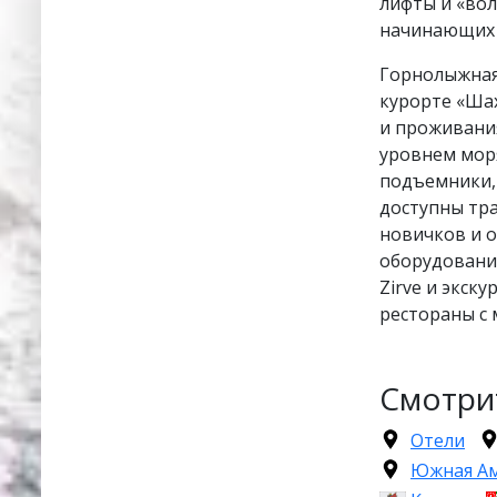
лифты и «вол
начинающих
Горнолыжная 
курорте «Шах
и проживания
уровнем мор
подъемники, 
доступны тра
новичков и 
оборудовани
Zirve и экск
рестораны с 
Смотри
Отели
Южная А