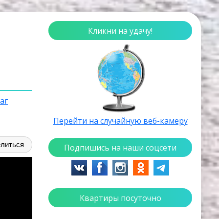
Кликни на удачу!
аг
Перейти на случайную веб-камеру
литься
Подпишись на наши соцсети
Квартиры посуточно