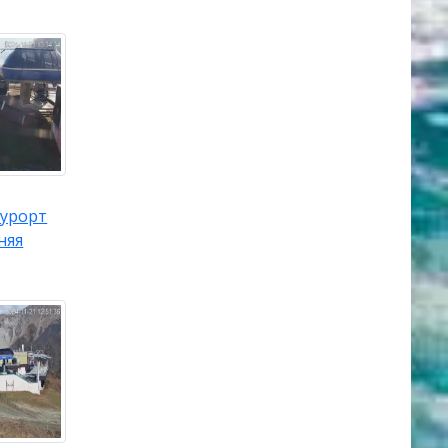
урорт
няя