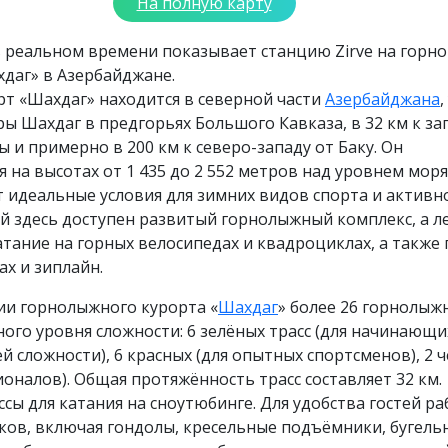
На полную карту
 реальном времени показывает станцию Zirve на горн
даг» в Азербайджане.
т «Шахдаг» находится в северной части
Азербайджана
,
ы Шахдаг в предгорьях Большого Кавказа, в 32 км к за
ы и примерно в 200 км к северо-западу от Баку. Он
я на высотах от 1 435 до 2 552 метров над уровнем моря
 идеальные условия для зимних видов спорта и активн
й здесь доступен развитый горнолыжный комплекс, а л
тание на горных велосипедах и квадроциклах, а также
ах и зиплайн.
ии горнолыжного курорта «
Шахдаг
» более 26 горнолыж
ного уровня сложности: 6 зелёных трасс (для начинающих
ей сложности), 6 красных (для опытных спортсменов), 2 
ионалов). Общая протяжённость трасс составляет 32 км.
сы для катания на сноутюбинге. Для удобства гостей р
ков, включая гондолы, кресельные подъёмники, бугель