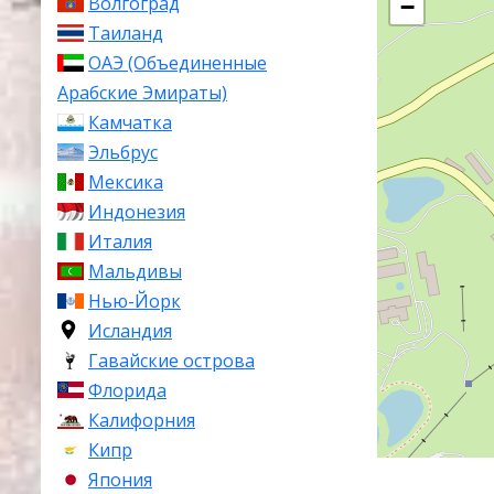
Волгоград
−
Таиланд
ОАЭ (Объединенные
Арабские Эмираты)
Камчатка
Эльбрус
Мексика
Индонезия
Италия
Мальдивы
Нью-Йорк
Исландия
Гавайские острова
Флорида
Калифорния
Кипр
Япония