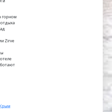
й и
а горном
 отдыха
над
и Zirve
ды
отеле
аботают
Крым