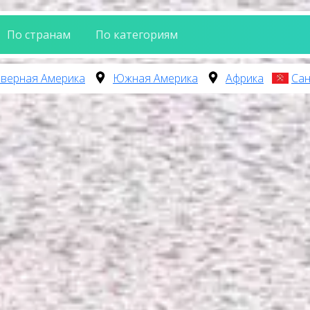
По странам
По категориям
верная Америка
Южная Америка
Африка
Сан