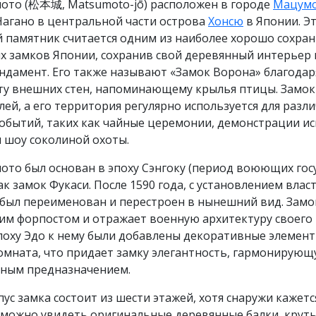
ото (松本城, Matsumoto-jō) расположен в городе
Мацум
Нагано в центральной части острова
Хонсю
в Японии. Э
й памятник считается одним из наиболее хорошо сохра
х замков Японии, сохранив свой деревянный интерьер 
ндамент. Его также называют «Замок Ворона» благодар
ту внешних стен, напоминающему крылья птицы. Замок
лей, а его территория регулярно используется для разл
обытий, таких как чайные церемонии, демонстрации ис
 шоу соколиной охоты.
то был основан в эпоху Сэнгоку (период воюющих гос
как замок Фукаси. После 1590 года, с установлением влас
 был переименован и перестроен в нынешний вид. Замо
ким форпостом и отражает военную архитектуру своего
поху Эдо к нему были добавлены декоративные элемент
омната, что придает замку элегантность, гармонирующу
ным предназначением.
ус замка состоит из шести этажей, хотя снаружи кажется
и можно увидеть оригинальные деревянные балки, крут