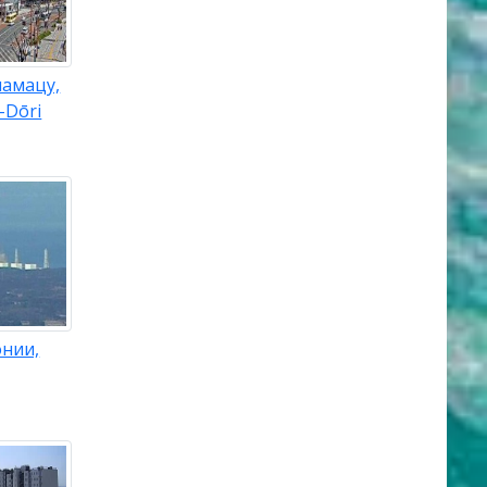
мамацу,
-Dōri
онии,