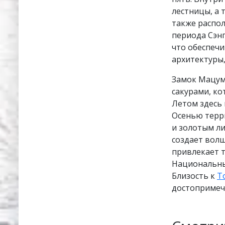
лестницы, а 
также распол
периода Сэнг
что обеспечи
архитектуры
Замок Мацум
сакурами, к
Летом здесь 
Осенью терр
и золотым ли
создает волш
привлекает 
Национальных
Близость к
Т
достопримеч