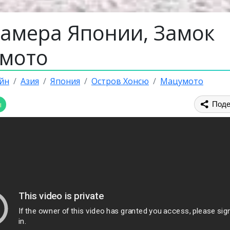
камера Японии, Замок
мото
йн
Азия
Япония
Остров Хонсю
Мацумото
ы
Поде