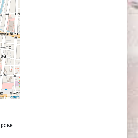
Leaflet
трове