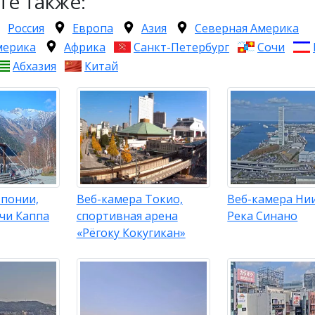
те также:
Россия
Европа
Азия
Северная Америка
мерика
Африка
Санкт-Петербург
Сочи
Абхазия
Китай
Японии,
Веб-камера Токио,
Веб-камера Нии
чи Каппа
спортивная арена
Река Синано
«Рёгоку Кокугикан»