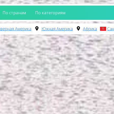
По странам
По категориям
верная Америка
Южная Америка
Африка
Сан