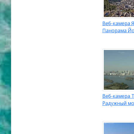
Веб-камера Я
Панорама Йо
Веб-камера 
Радужный мо