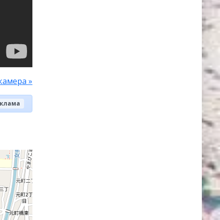
камера »
клама