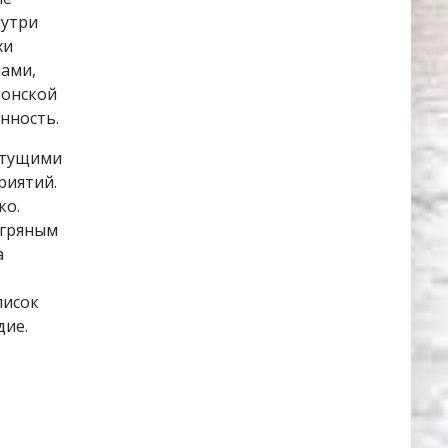
нутри
хи
нами,
понской
нность.
етущими
риятий.
ко.
агряным
а
писок
дие.