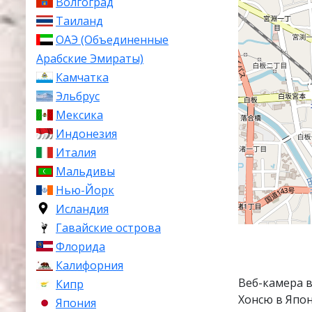
Волгоград
Таиланд
ОАЭ (Объединенные
Арабские Эмираты)
Камчатка
Эльбрус
Мексика
Индонезия
Италия
Мальдивы
Нью-Йорк
Исландия
Гавайские острова
Флорида
Калифорния
Веб-камера 
Кипр
Хонсю в Япон
Япония