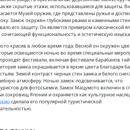
также скрытые этажи, использовавшиеся для защиты. В
агается Музей оружия, где представлены ружья и доспе
оку. Замок окружен глубокими рвами и каменными сте
вало его защиту. Он является примером классической я
, сочетающей функциональность и эстетическую изыска
ото красив в любое время года. Весной он окружен цв
оторые освещаются ночью во время специальных мероп
проходят фестивали, включая фестивали барабанов тай
итория замка окрашивается в яркие цвета благодаря б
стьям. Зимой контраст черных стен замка и белого снег
ебную атмосферу. Ночью замок подсвечивается, что
туристов для фотосъемки. Замок Мацумото включен в с
 сокровищ Японии и охраняется как культурное насле
окио
сделала его популярной туристической
ательностью.