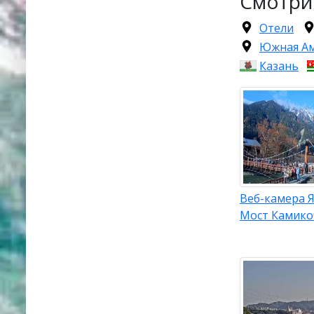
Смотри
Отели
Южная А
Казань
Веб-камера 
Мост Камико