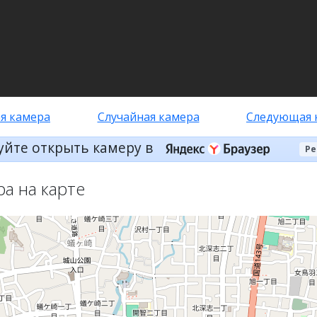
я камера
Случайная камера
Следующая 
уйте открыть камеру в
Ре
ра на карте