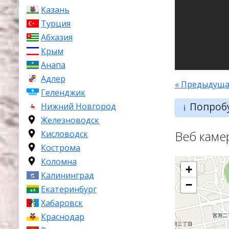
Казань
Турция
Абхазия
Крым
Анапа
Адлер
« Предыдуща
Геленджик
Попроб
Нижний Новгород
ℹ️
Железноводск
Веб каме
Кисловодск
Кострома
Коломна
+
Калининград
−
Екатеринбург
Хабаровск
Краснодар