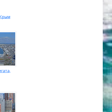
Крым
гата,