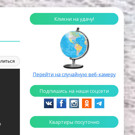
Кликни на удачу!
литься
Перейти на случайную веб-камеру
Подпишись на наши соцсети
Квартиры посуточно