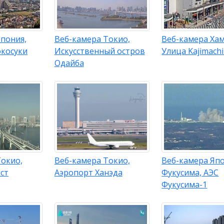
пония,
Веб-камера Токио,
Веб-камера Ха
косуки
Искусственный остров
Улица Kajimachi
Одайба
Токио,
Веб-камера Токио,
Веб-камера Яп
ст
Аэропорт Ханэда
Фукусима, АЭС
Фукусима-1