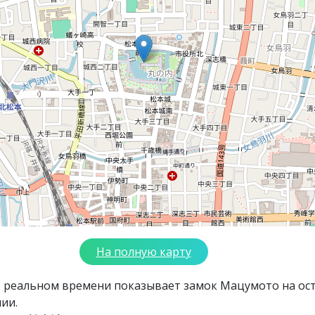
На полную карту
в реальном времени показывает замок Мацумото на ос
ии.