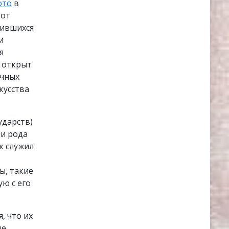
ото
в
тот
нившихся
и
я
 открыт
ичных
кусства
ударств)
ти рода
к служил
ы, такие
ю с его
, что их
ые