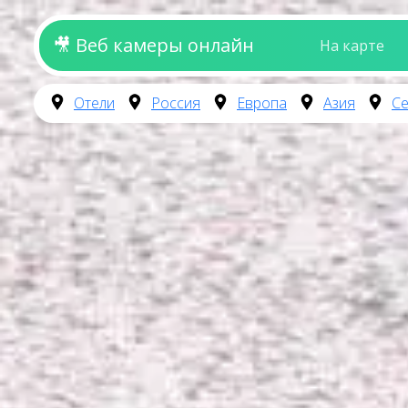
🎥 Веб камеры онлайн
На карте
Отели
Россия
Европа
Азия
Се