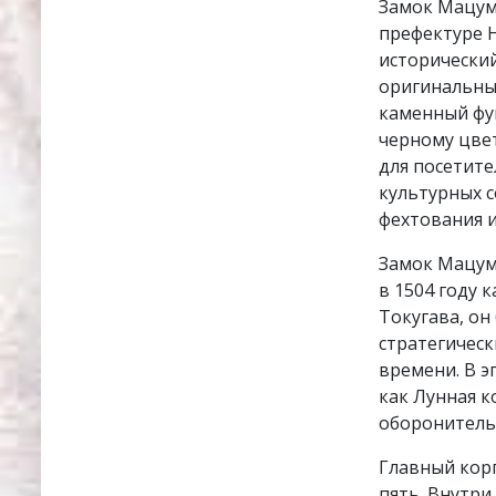
Замок Мацум
префектуре 
исторически
оригинальны
каменный фу
черному цве
для посетите
культурных с
фехтования и
Замок Мацумо
в 1504 году 
Токугава, он
стратегичес
времени. В э
как Лунная к
оборонитель
Главный корп
пять. Внутр