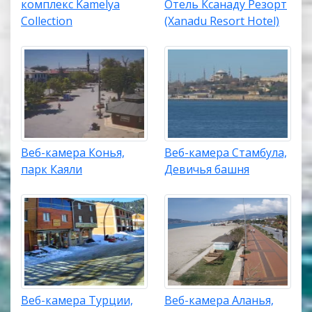
комплекс Kamelya
Отель Ксанаду Резорт
Collection
(Xanadu Resort Hotel)
Веб-камера Конья,
Веб-камера Стамбула,
парк Каяли
Девичья башня
Веб-камера Турции,
Веб-камера Аланья,