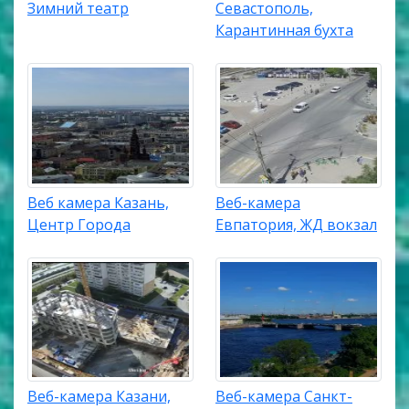
Зимний театр
Севастополь,
Карантинная бухта
Веб камера Казань,
Веб-камера
Центр Города
Евпатория, ЖД вокзал
Веб-камера Казани,
Веб-камера Санкт-