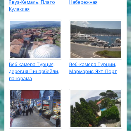
Явуз-Кемаль, Плато
Набережная
Кулаккая
Веб камера Турция,
Веб-камера Турции,
деревня Пинарбейли,
Мармарис, Яхт-Порт
панорама