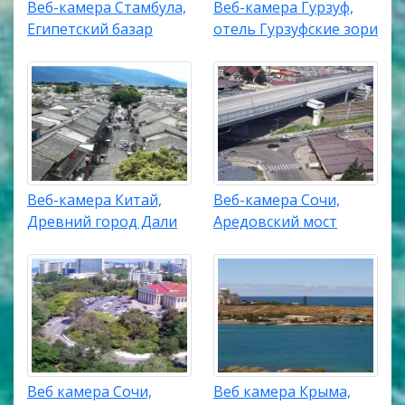
Веб-камера Стамбула,
Веб-камера Гурзуф,
Египетский базар
отель Гурзуфские зори
Веб-камера Китай,
Веб-камера Сочи,
Древний город Дали
Аредовский мост
Веб камера Сочи,
Веб камера Крыма,