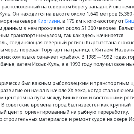
, расположенный на северном берегу западной оконечн
Куль. Он находится на высоте около 1,640 метров (5,380
 моря на севере
Киргизии
, в 175 км к юго-востоку от
Биш
 данным в нем проживает около 51 300 человек. Балы
ным транспортным узлом, так как здесь начинается
аль, соединяющая северный регион Кыргызстана с южн
ы через перевал Торугарт на границе с Китаем. Назван
ргизском языке означает «рыбак». В 1989—1992 годах г
бачье, затем Иссык-Куль, а в 1993 году получил свое н
орически был важным рыболовецким и транспортным 
 развитие он начал в начале XX века, когда стал ключе
м центром на пути между Бишкеком и восточными рег
 В советские времена город был известен как крупный
й центр, ориентированный на рыбную переработку,
 строительных материалов и ремонт судов на озере И