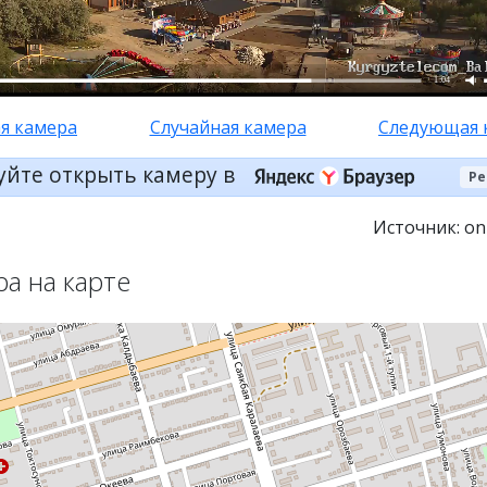
1:04
я камера
Случайная камера
Следующая 
уйте открыть камеру в
Ре
Источник: onl
ра на карте