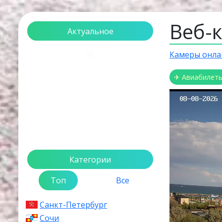
Веб-
Актуальное
Камеры онла
Загрузка...
✈ Авиабилет
Категории
Топ
Все
Санкт-Петербург
Сочи