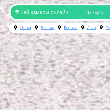
🎥 Веб камеры онлайн
На карте
Отели
Россия
Европа
Азия
Се