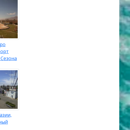
еро
рорт
 Сезона
азии,
ный