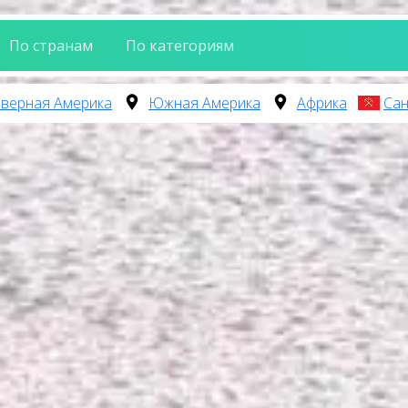
По странам
По категориям
верная Америка
Южная Америка
Африка
Сан