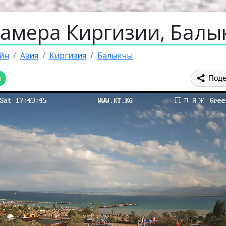
камера Киргизии, Балы
йн
Азия
Киргизия
Балыкчы
ы
Поде