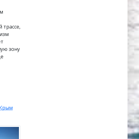
ым
 трассе,
ризм
ет
ную зону
де
Крым