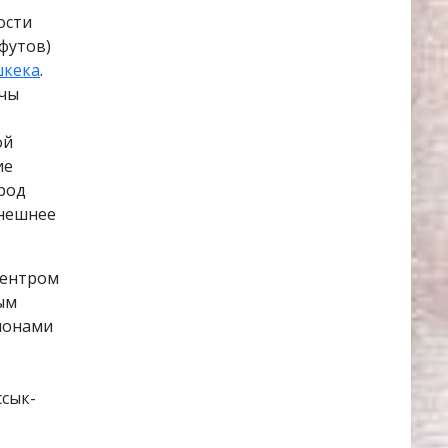
ости
 футов)
кека
.
кчы
ой
ие
ород
ынешнее
центром
вым
ионами
ссык-