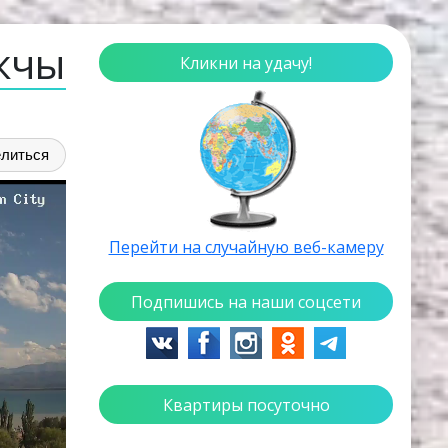
кчы
Кликни на удачу!
литься
Перейти на случайную веб-камеру
Подпишись на наши соцсети
Квартиры посуточно