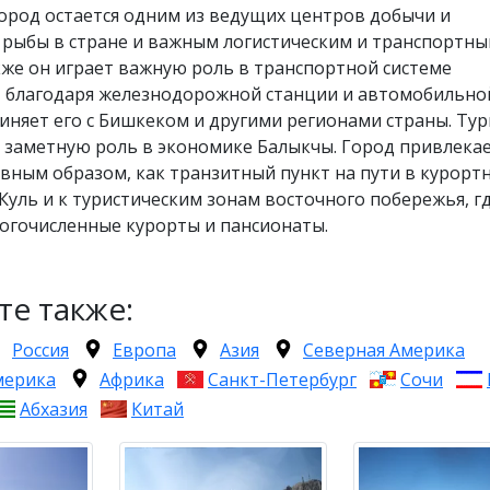
ород остается одним из ведущих центров добычи и
 рыбы в стране и важным логистическим и транспортн
же он играет важную роль в транспортной системе
, благодаря железнодорожной станции и автомобильной
иняет его с Бишкеком и другими регионами страны. Ту
 заметную роль в экономике Балыкчы. Город привлека
авным образом, как транзитный пункт на пути в курорт
Куль и к туристическим зонам восточного побережья, г
огочисленные курорты и пансионаты.
те также:
Россия
Европа
Азия
Северная Америка
мерика
Африка
Санкт-Петербург
Сочи
Абхазия
Китай