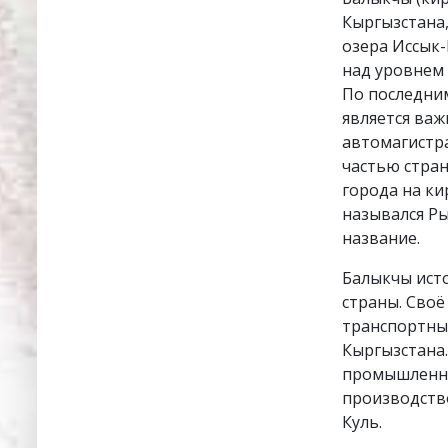
Кыргызстана
озера Иссык-
над уровнем
По последним
является важ
автомагистр
частью стран
города на ки
назывался Ры
название.
Балыкчы ист
страны. Своё
транспортны
Кыргызстана.
промышленны
производство
Куль.