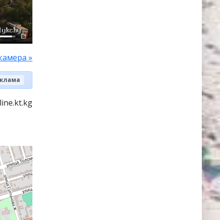
камера »
клама
ine.kt.kg