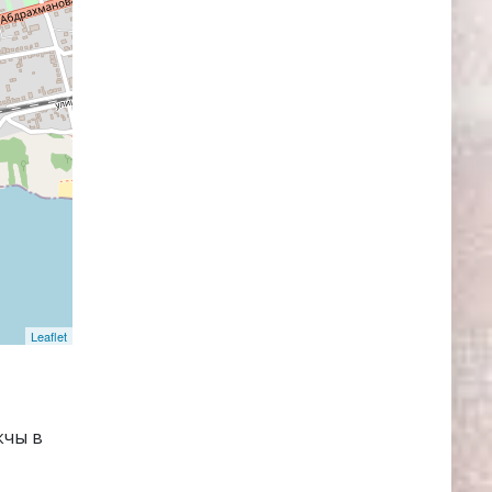
Leaflet
кчы в