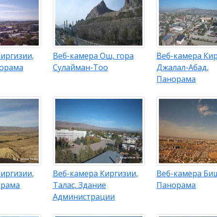
иргизии,
Веб-камера Ош, гора
Веб-камера Кир
норама
Сулайман-Тоо
Джалал-Абад,
Панорама
иргизии,
Веб-камера Киргизии,
Веб-камера Би
орама
Талас, Здание
Панорама
Администрации