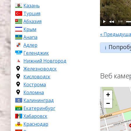
Казань
Турция
Абхазия
0:48
Крым
« Предыдуща
Анапа
Адлер
Попроб
ℹ️
Геленджик
Нижний Новгород
Железноводск
Веб каме
Кисловодск
Кострома
Коломна
+
Калининград
−
Екатеринбург
Хабаровск
Краснодар