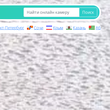
Поиск
кт-Петербург
Сочи
Крым
Казань
Абхази