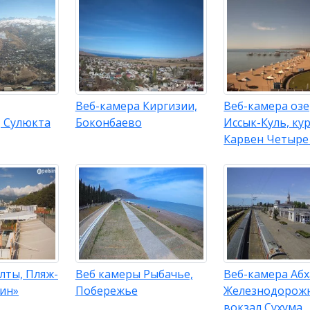
Веб-камера Киргизии,
Веб-камера оз
, Сулюкта
Боконбаево
Иссык-Куль, ку
Карвен Четыре
лты, Пляж-
Веб камеры Рыбачье,
Веб-камера Абх
син»
Побережье
Железнодорож
вокзал Сухума