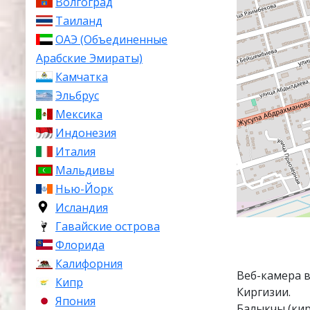
Волгоград
Таиланд
ОАЭ (Объединенные
Арабские Эмираты)
Камчатка
Эльбрус
Мексика
Индонезия
Италия
Мальдивы
Нью-Йорк
Исландия
Гавайские острова
Флорида
Калифорния
Веб-камера 
Кипр
Киргизии.
Япония
Балыкчы (кир