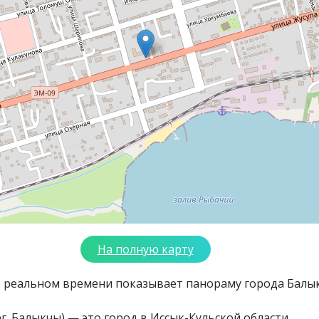
На полную карту
в реальном времени показывает панораму города Балы
г. Балыкчы) — это город в Иссык-Кульской области