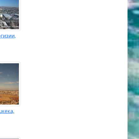
гизии,
шкека,