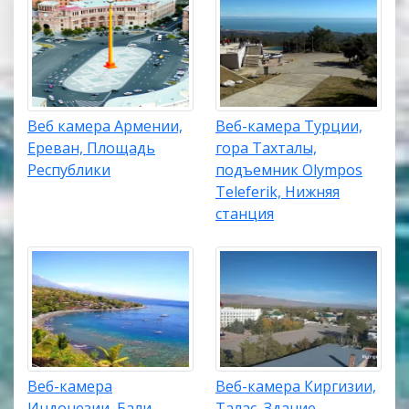
Веб камера Армении,
Веб-камера Турции,
Ереван, Площадь
гора Тахталы,
Республики
подъемник Olympos
Teleferik, Нижняя
станция
Веб-камера
Веб-камера Киргизии,
Индонезии, Бали,
Талас, Здание