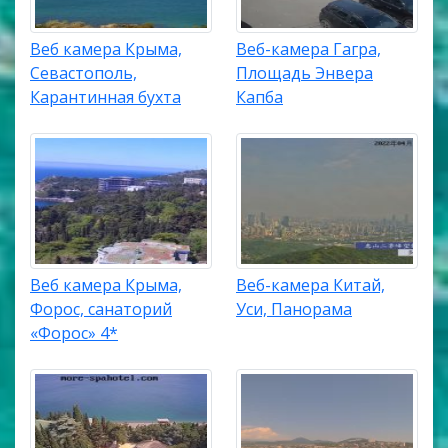
Веб камера Крыма,
Веб-камера Гагра,
Севастополь,
Площадь Энвера
Карантинная бухта
Капба
Веб камера Крыма,
Веб-камера Китай,
Форос, санаторий
Уси, Панорама
«Форос» 4*