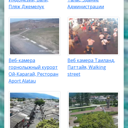
Пляж Джемелук
Администрации
Веб-камера
Веб камера Таиланд,
горнолыжный курорт
Паттайя, Walking
Ой-Карагай, Ресторан
street
Aport Alatau