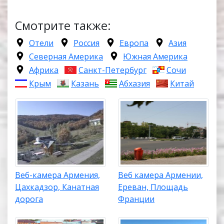
Смотрите также:
Отели
Россия
Европа
Азия
Северная Америка
Южная Америка
Африка
Санкт-Петербург
Сочи
Крым
Казань
Абхазия
Китай
Веб-камера Армения,
Веб камера Армении,
Цахкадзор, Канатная
Ереван, Площадь
дорога
Франции