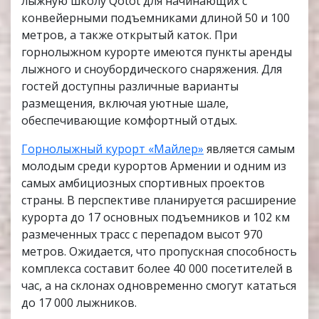
лыжную школу Qotot для начинающих с
конвейерными подъемниками длиной 50 и 100
метров, а также открытый каток. При
горнолыжном курорте имеются пункты аренды
лыжного и сноубордического снаряжения. Для
гостей доступны различные варианты
размещения, включая уютные шале,
обеспечивающие комфортный отдых.
Горнолыжный курорт «Майлер»
является самым
молодым среди курортов Армении и одним из
самых амбициозных спортивных проектов
страны. В перспективе планируется расширение
курорта до 17 основных подъемников и 102 км
размеченных трасс с перепадом высот 970
метров. Ожидается, что пропускная способность
комплекса составит более 40 000 посетителей в
час, а на склонах одновременно смогут кататься
до 17 000 лыжников.