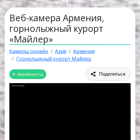
Веб-камера Армения,
горнолыжный курорт
«Майлер»
Камеры онлайн
Азия
Армения
Горнолыжный курорт Майлер
✈ Авиабилеты
Поделиться
Файл не найден