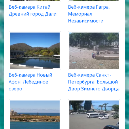
Веб-камера Китай,
Веб-камера Гагра,
Древний город Дали
Мемориал
Независимости
Веб-камера Новый
Веб-камера Санкт-
Афон, Лебединое
Петербурга, Большой
озеро
Двор Зимнего Дворца