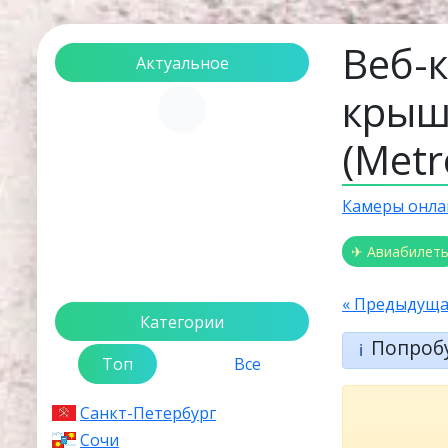
Веб-
Актуальное
крыш
Загрузка...
(Metr
Камеры онла
✈ Авиабилет
« Предыдуща
Категории
Попроб
ℹ️
Топ
Все
Санкт-Петербург
Сочи