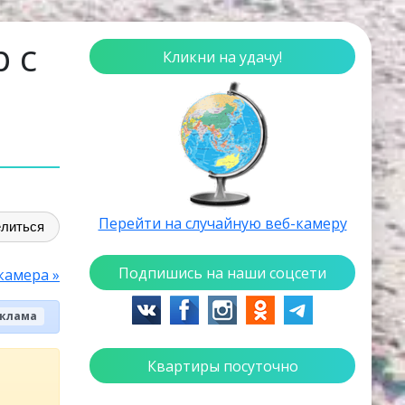
 с
Кликни на удачу!
Перейти на случайную веб-камеру
литься
Подпишись на наши соцсети
камера »
клама
Квартиры посуточно