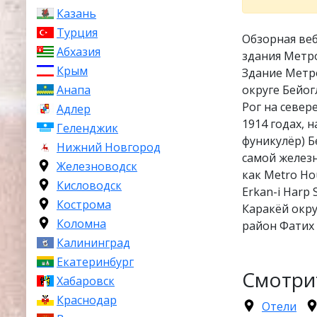
Казань
Турция
Обзорная веб
Абхазия
здания Метр
Крым
Здание Метро
округе Бейо
Анапа
Рог на север
Адлер
1914 годах, 
Геленджик
фуникулёр) Б
Нижний Новгород
самой железн
Железноводск
как Metro Ho
Кисловодск
Erkan-i Harp
Кострома
Каракёй окру
Коломна
район Фатих
Калининград
Екатеринбург
Смотри
Хабаровск
Краснодар
Отели