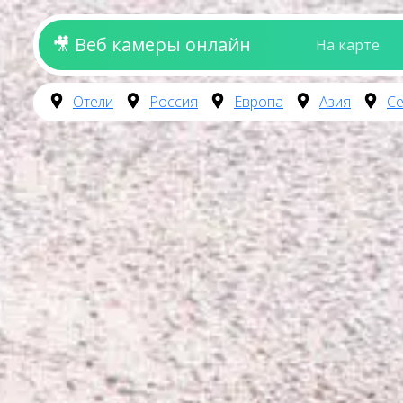
🎥 Веб камеры онлайн
На карте
Отели
Россия
Европа
Азия
Се