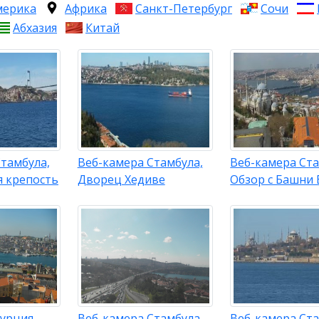
мерика
Африка
Санкт-Петербург
Сочи
Абхазия
Китай
тамбула,
Веб-камера Стамбула,
Веб-камера Ста
я крепость
Дворец Хедиве
Обзор с Башни 
урция,
Веб-камера Стамбула,
Веб-камера Ста