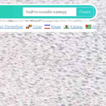
Поиск
кт-Петербург
Сочи
Крым
Казань
Абхази