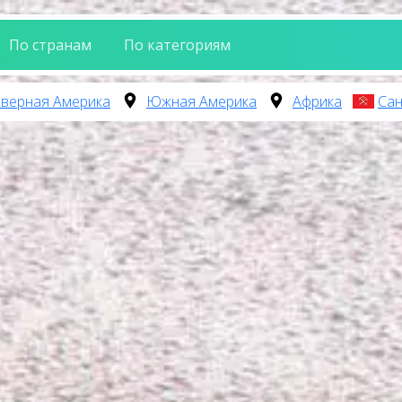
По странам
По категориям
верная Америка
Южная Америка
Африка
Сан