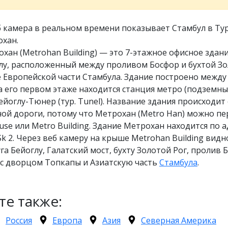
 камера в реальном времени показывает Стамбул в Ту
охан.
хан (Metrohan Building) — это 7-этажное офисное здани
глу, расположенный между проливом Босфор и бухтой З
е Европейской части Стамбула. Здание построено между
на его первом этаже находится станция метро (подземн
ейоглу-Тюнер (тур. Tunel). Название здания происходит
ой дороги, потому что Метрохан (Metro Han) можно пе
use или Metro Building. Здание Метрохан находится по а
 Sk 2. Через веб камеру на крыше Metrohan Building вид
га Бейоглу, Галатский мост, бухту Золотой Рог, пролив 
 с дворцом Топкапы и Азиатскую часть
Стамбула
.
те также:
Россия
Европа
Азия
Северная Америка