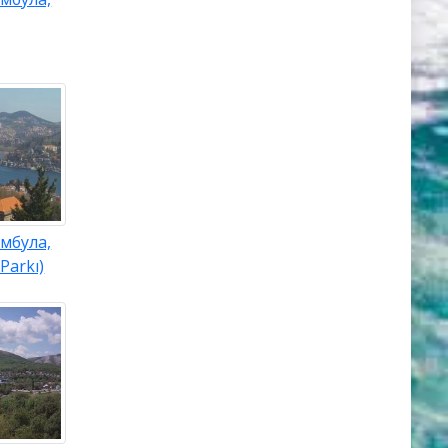
мбула,
Parkı)