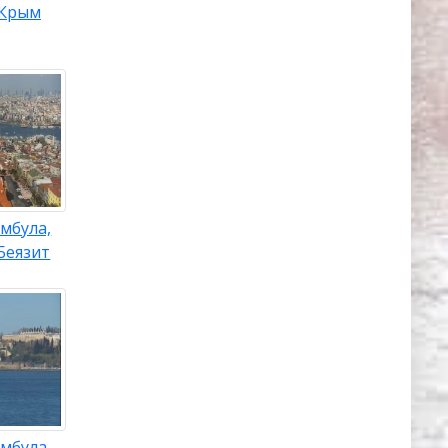
Крым
мбула,
Беязит
мбула,