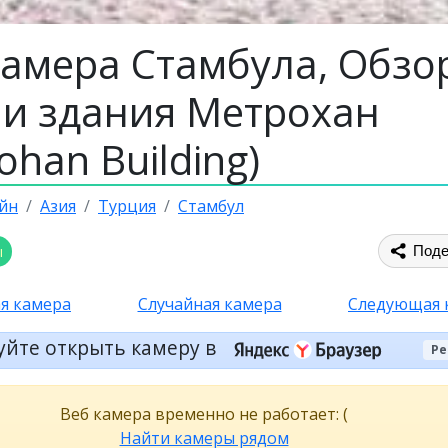
камера Стамбула, Обзор
и здания Метрохан
ohan Building)
йн
Азия
Турция
Стамбул
ы
Поде
я камера
Случайная камера
Следующая 
уйте открыть камеру в
Ре
Веб камера временно не работает: (
Найти камеры рядом