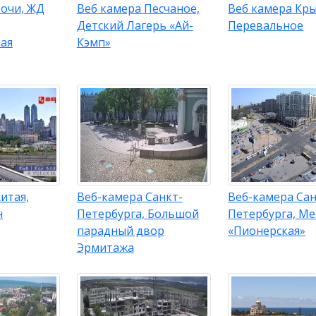
Сочи, ЖД
Веб камера Песчаное,
Веб камера Кры
Детский Лагерь «Ай-
Перевальное
ая
Кэмп»
итая,
Веб-камера Санкт-
Веб-камера Сан
н
Петербурга, Большой
Петербурга, М
парадный двор
«Пионерская»
Эрмитажа