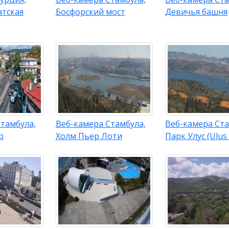
атская
Босфорский мост
Девичья башня
тамбула,
Веб-камера Стамбула,
Веб-камера Ста
р
Холм Пьер Лоти
Парк Улус (Ulus 