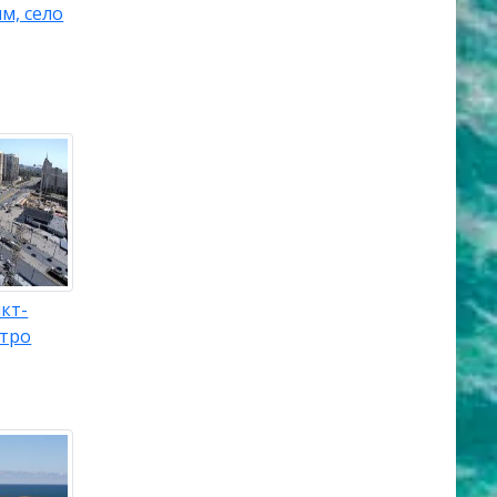
м, село
кт-
етро