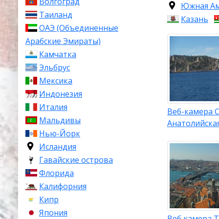
Волгоград
Южная А
Таиланд
Казань
ОАЭ (Объединенные
Арабские Эмираты)
Камчатка
Эльбрус
Мексика
Индонезия
Италия
Веб-камера С
Мальдивы
Анатолийска
Нью-Йорк
Исландия
Гавайские острова
Флорида
Калифорния
Кипр
Япония
Веб камера Т