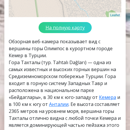
Leaflet
На полную карту
Обзорная веб-камера показывает вид с
вершины горы Олимпос в курортном городе
Кемер в Турции.
Гора Тахталы (тур. Tahtalı Dağları) — одна из
самых известных и высоких горных вершин на
Средиземноморском побережье Турции. Гора
входит в горную систему Западных Тавр и
расположена в национальном парке
«Бейдаглары», в 30 км к юго-западу от
Кемера
и
в 100 км к югу от
Анталии
. Ее высота составляет
2365 метров на уровнем моря, вершина горы
Тахталы отлично видна с любой точки Кемера и
является доминирующей частью пейзажа этого