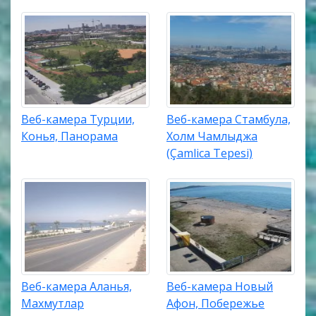
Веб-камера Турции,
Веб-камера Стамбула,
Конья, Панорама
Холм Чамлыджа
(Çamlica Tepesi)
Веб-камера Аланья,
Веб-камера Новый
Махмутлар
Афон, Побережье