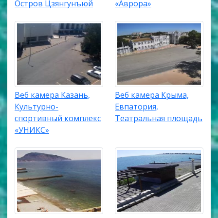
Остров Цзянгунъюй
«Аврора»
Веб камера Казань,
Веб камера Крыма,
Культурно-
Евпатория,
спортивный комплекс
Театральная площадь
«УНИКС»