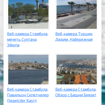
Веб-камера Стамбула,
Веб-камера Турции,
мечеть Султана
Дидим, Набережная
Эйюпа
Веб-камера Стамбула,
Веб-камера Стамбула,
Павильон Сепетчилер
Обзор с Башни Беязит
(Sepetciler Kasrı)