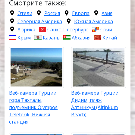
Смотрите также:
Отели
Россия
Европа
Азия
Северная Америка
Южная Америка
Африка
Санкт-Петербург
Сочи
Крым
Казань
Абхазия
Китай
Веб-камера Турции,
Веб-камера Турции,
гора Тахталы,
Дидим, пляж
подъемник Olympos
Алтынкум (Altinkum
Teleferik, Нижняя
Beach)
станция