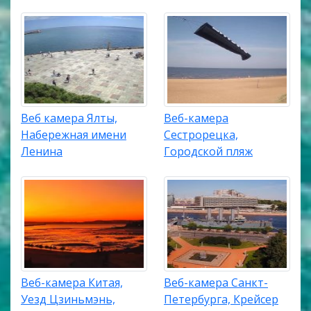
Веб камера Ялты,
Веб-камера
Набережная имени
Сестрорецка,
Ленина
Городской пляж
Веб-камера Китая,
Веб-камера Санкт-
Уезд Цзиньмэнь,
Петербурга, Крейсер