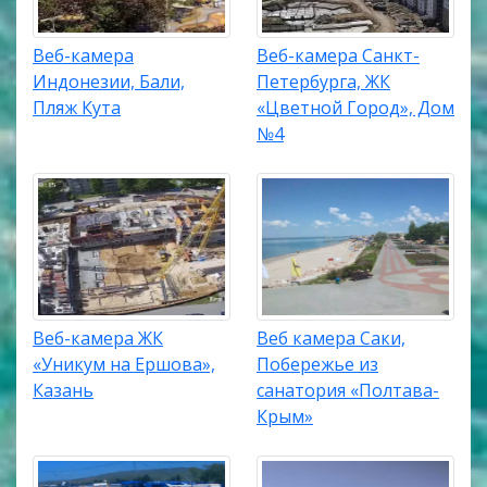
Веб-камера
Веб-камера Санкт-
Индонезии, Бали,
Петербурга, ЖК
Пляж Кута
«Цветной Город», Дом
№4
Веб-камера ЖК
Веб камера Саки,
«Уникум на Ершова»,
Побережье из
Казань
санатория «Полтава-
Крым»