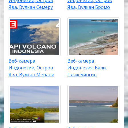
Индонезии, Остров
Индонезии, Остров
Ява, Вулкан Семеру
Ява, Вулкан Бромо
Веб-камера
Веб-камера
Индонезии, Остров
Индонезия, Бали,
Ява, Вулкан Мерапи
Пляж Бингин