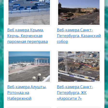
Веб камера Крыма,
Веб-камера Санкт-
Керчь, Керченская
Петербурга, Казанский
паромная переправа
собор
Веб-камера Алушты,
Веб-камера Санкт-
Ротонда на
Петербурга, ЖК
Набережной
«Аэросити 7»