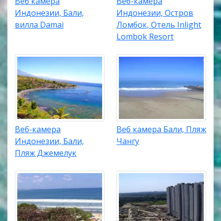
Веб камера
Веб-камера
Индонезии, Бали,
Индонезии, Остров
вилла Damai
Ломбок, Отель Inlight
Lombok Resort
Веб-камера
Веб камера Бали, Пляж
Индонезии, Бали,
Чангу
Пляж Джемелук