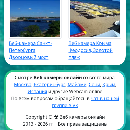
Веб-камера Санкт-
Веб камера Крыма,
Петербурга,
Феодосия, Золотой
Дворцовый мост
пляж
Смотри
Веб камеры онлайн
со всего мира!
Москва
,
Екатеринбург
,
Майами
,
Сочи
,
Крым
,
Испания
и другие Webcam online
По всем вопросам обращайтесь в
чат в нашей
группе в VK
Copyright © 🎥 Веб камеры онлайн
2013 - 2026 гг
Все права защищены