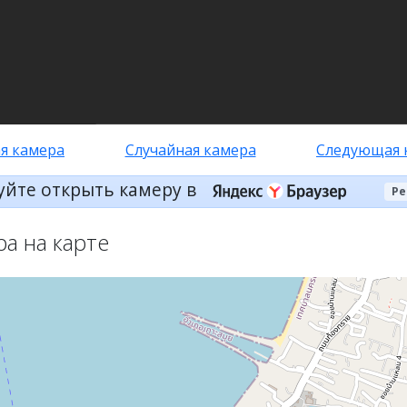
я камера
Случайная камера
Следующая 
уйте открыть камеру в
Ре
ра на карте