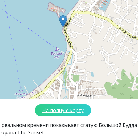
На полную карту
в реальном времени показывает статую Большой Будда
торана The Sunset.