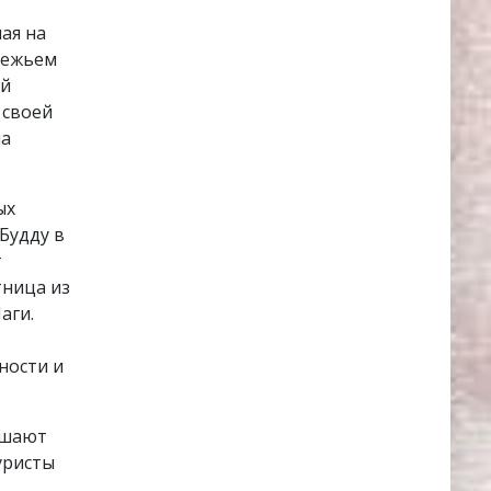
ая на
режьем
ой
 своей
на
ых
 Будду в
т
тница из
аги.
ности и
ршают
уристы