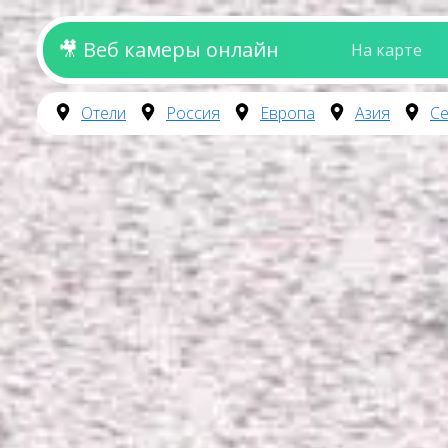
🎥 Веб камеры онлайн
На карте
Отели
Россия
Европа
Азия
Се