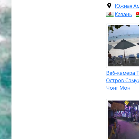
Южная А
Казань
Веб-камера 
Остров Саму
Чонг Мон