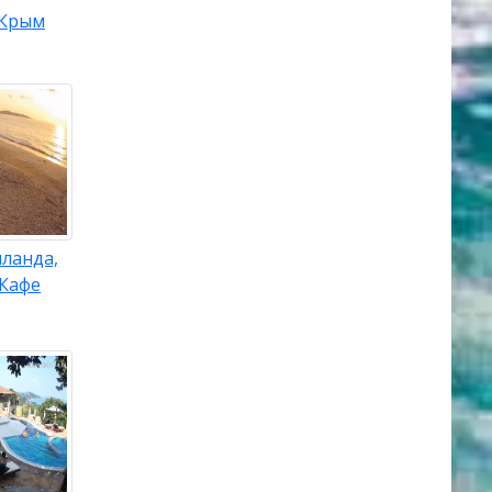
Крым
ланда,
 Кафе