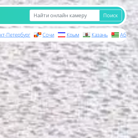
Поиск
кт-Петербург
Сочи
Крым
Казань
Абхази