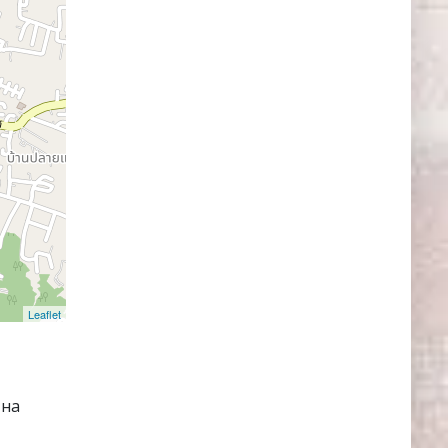
Leaflet
 на