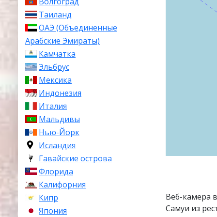
Волгоград
Таиланд
ОАЭ (Объединенные
Арабские Эмираты)
Камчатка
Эльбрус
Мексика
Индонезия
Италия
Мальдивы
Нью-Йорк
Исландия
Гавайские острова
Флорида
Калифорния
Веб-камера 
Кипр
Самуи из рес
Япония