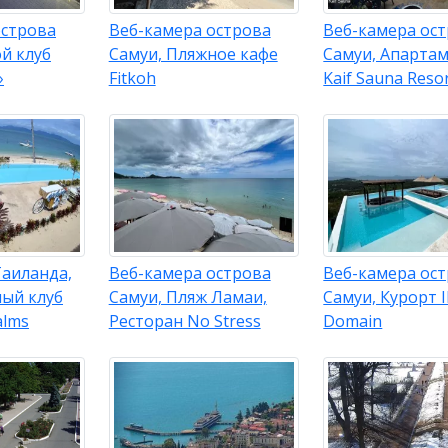
острова
Веб-камера острова
Веб-камера ос
й клуб
Самуи, Пляжное кафе
Самуи, Апарта
»
Fitkoh
Kaif Sauna Reso
Таиланда,
Веб-камера острова
Веб-камера ос
ный клуб
Самуи, Пляж Ламаи,
Самуи, Курорт 
alms
Ресторан No Stress
Domain