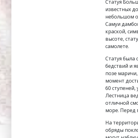
Статуя Больш
известных д
небольшом о
Самуи дамбой
краской, сим
высоте, стат
самолете.
Статуя была 
бедствий и 
позе маричи,
момент дости
60 ступеней
Лестница вед
отличной см
море. Перед 
На территор
обряды покло
могут наблю