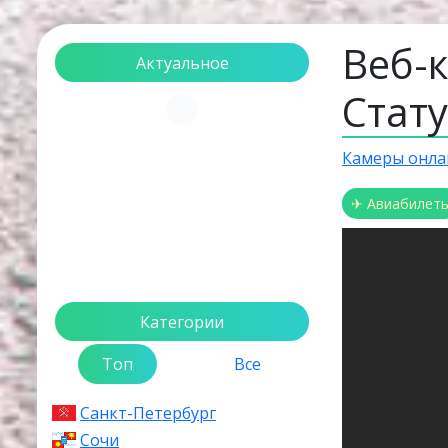
Веб-
Актуальное
Стат
Загрузка...
Камеры онла
✈ Авиабилет
Категории
Топ
Все
Санкт-Петербург
Сочи