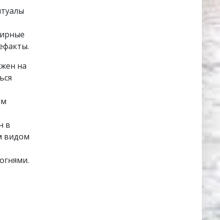
итуалы
нирные
ефакты.
ожен на
ься
ям
н в
м видом
огнями.