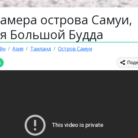
камера острова Самуи,
уя Большой Будда
йн
Азия
Таиланд
Остров Самуи
ы
Поде