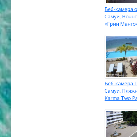
Веб-камера 
Самуи, Ночно
«Грин Манго
Веб-камера 
Самуи, Пляж
Karma Two P