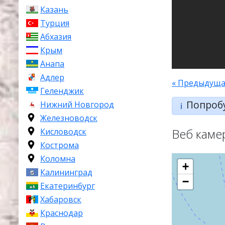
Казань
Турция
Абхазия
Крым
Анапа
Адлер
« Предыдуща
Геленджик
Попроб
Нижний Новгород
ℹ️
Железноводск
Веб каме
Кисловодск
Кострома
Коломна
+
Калининград
−
Екатеринбург
Хабаровск
Краснодар