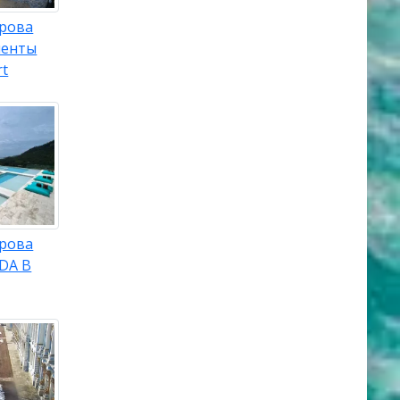
трова
менты
rt
трова
IDA B