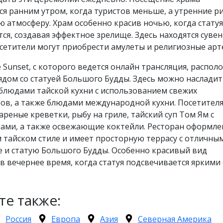
я ранним утром, когда туристов меньше, а утренние р
ю атмосферу. Храм особенно красив ночью, когда статуя
ся, создавая эффектное зрелище. Здесь находятся суве
осетители могут приобрести амулеты и религиозные арт
 Sunset, с которого ведется онлайн трансляция, распол
дом со статуей Большого Будды. Здесь можно насладит
блюдами тайской кухни с использованием свежих
ов, а также блюдами международной кухни. Посетител
реные креветки, рыбу на гриле, тайский суп Том Ям с
ами, а также освежающие коктейли. Ресторан оформле
 тайском стиле и имеет просторную террасу с отличны
е и статую Большого Будды. Особенно красивый вид
в вечернее время, когда статуя подсвечивается яркими 
те также:
Россия
Европа
Азия
Северная Америка