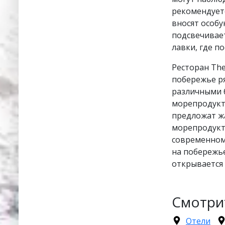
рекомендуетс
вносят особу
подсвечивает
лавки, где п
Ресторан The
побережье ря
различными 
морепродукт
предложат жа
морепродукт
современном
на побережь
открывается 
Смотри
Отели