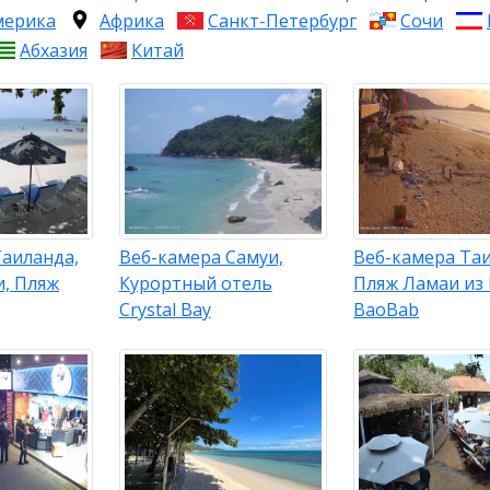
мерика
Африка
Санкт-Петербург
Сочи
Абхазия
Китай
Таиланда,
Веб-камера Самуи,
Веб-камера Таи
и, Пляж
Курортный отель
Пляж Ламаи из
Crystal Bay
BaoBab