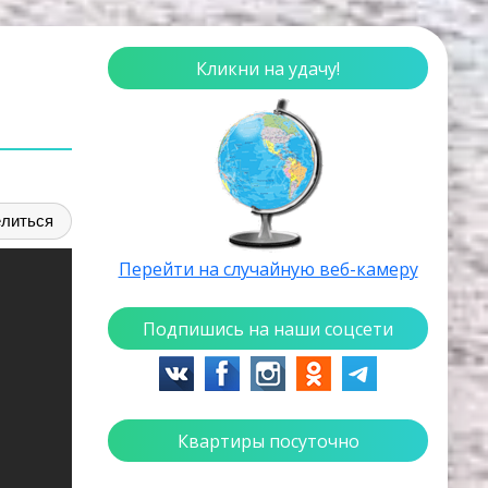
Кликни на удачу!
литься
Перейти на случайную веб-камеру
Подпишись на наши соцсети
Квартиры посуточно