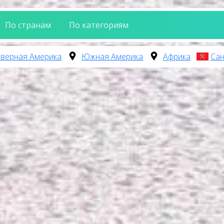
По странам
По категориям
верная Америка
Южная Америка
Африка
Сан