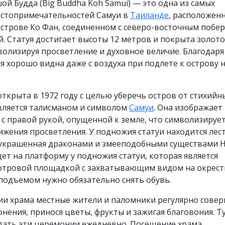
ой Будда (Big Buddha Koh Samui) — это одна из самых
остопримечательностей Самуи в
Таиланде
, расположенн
строве Ко Фан, соединенном с северо-восточным побе
. Статуя достигает высоты 12 метров и покрыта золот
волизируя просветление и духовное величие. Благодаря
уя хорошо видна даже с воздуха при подлете к острову​ 
открыта в 1972 году с целью уберечь остров от стихийн
является талисманом и символом
Самуи
. Она изображает
 с правой рукой, опущенной к земле, что символизируе
жения просветления. У подножия статуи находится лес
, украшенная драконами и змееподобными существами Н
ет на платформу у подножия статуи, которая является
отровой площадкой с захватывающим видом на окрест
подъемом нужно обязательно снять обувь.
ии храма местные жители и паломники регулярно сове
нения, принося цветы, фрукты и зажигая благовония. Т
дать эти церемонии ежедневно. Посещение храма