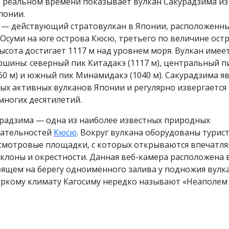
в реальном времени показывает вулкан Сакурадзима из
понии.
 — действующий стратовулкан в Японии, расположенны
Осуми на юге острова Кюсю, третьего по величине ост
высота достигает 1117 м над уровнем моря. Вулкан имее
шины: северный пик Китадакэ (1117 м), центральный п
60 м) и южный пик Минамидакэ (1040 м). Сакурадзима яв
ых активных вулканов Японии и регулярно извергается
многих десятилетий.
урадзима — одна из наиболее известных природных
ательностей
Кюсю
. Вокруг вулкана оборудованы турис
смотровые площадки, с которых открываются впечатл
склоны и окрестности. Данная веб-камера расположена 
оящем на берегу одноимённого залива у подножия вулка
аркому климату Кагосиму нередко называют «Неаполем