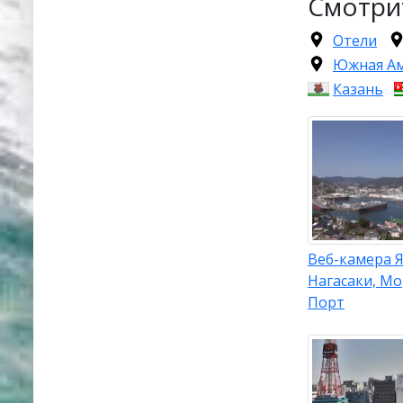
Смотри
Отели
Южная А
Казань
Веб-камера 
Нагасаки, М
Порт