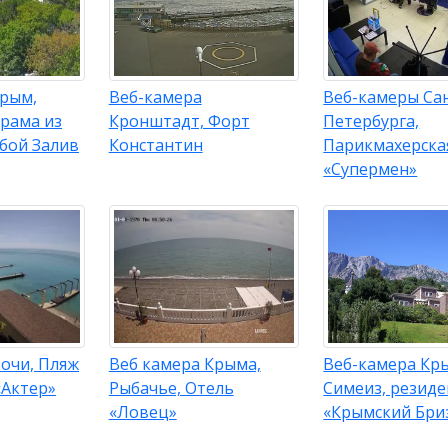
Крым,
Веб-камера
Веб-камеры Са
орама из
Кронштадт, Форт
Петербурга,
бой Залив
Константин
Парикмахерска
«Супермен»
очи, Пляж
Веб камера Крыма,
Веб-камера Кр
«Актер»
Рыбачье, Отель
Симеиз, резид
«Ловец»
«Крымский Бриз