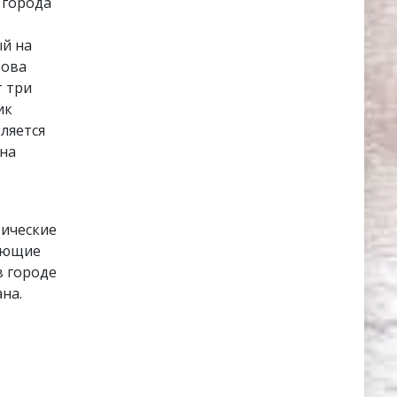
 города
й на
рова
т три
ик
ляется
 на
тические
яющие
в городе
на.