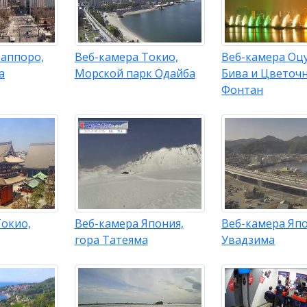
Саппоро,
Веб-камера Токио,
Веб-камера Оцу
а
Морской парк Одайба
Бива и Цветоч
Фонтан
Токио,
Веб-камера Япония,
Веб-камера Япо
гора Татеяма
Увадзима