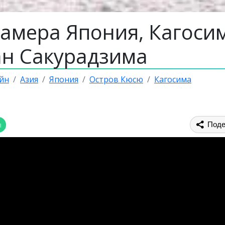
камера Япония, Кагоси
ан Сакурадзима
йн
Азия
Япония
Остров Кюсю
Кагосима
ы
Поде