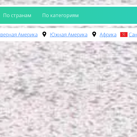
По странам
По категориям
верная Америка
Южная Америка
Африка
Сан