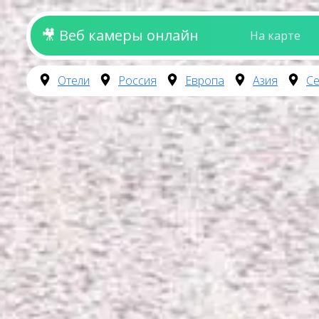
🎥 Веб камеры онлайн
На карте
Отели
Россия
Европа
Азия
Се