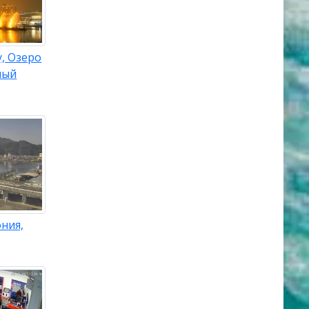
, Озеро
ный
ния,