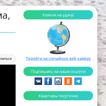
ма,
Кликни на удачу!
Перейти на случайную веб-камеру
литься
Подпишись на наши соцсети
Квартиры посуточно