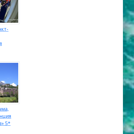
нкт-
я
ыма,
енция
» 5*