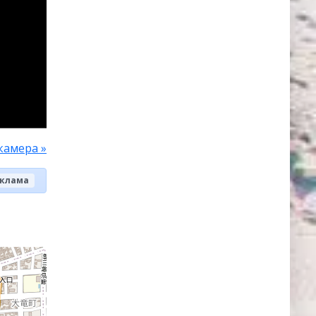
камера »
клама