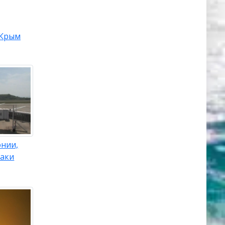
Крым
онии,
саки