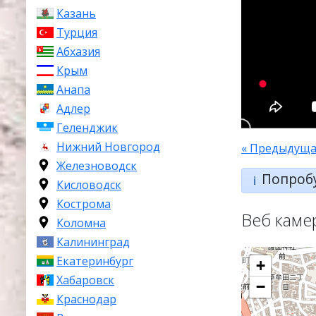
Казань
Турция
Абхазия
Крым
Анапа
Адлер
Геленджик
Нижний Новгород
« Предыдуща
Железноводск
Попроб
ℹ️
Кисловодск
Кострома
Веб каме
Коломна
Калининград
Екатеринбург
+
Хабаровск
−
Краснодар