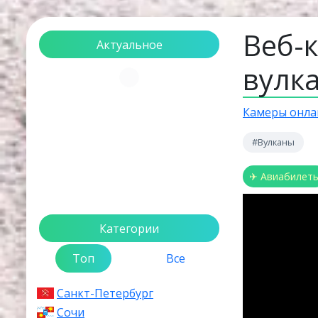
Веб-
Актуальное
вулк
Загрузка...
Камеры онла
#Вулканы
✈ Авиабилет
Категории
Топ
Все
Санкт-Петербург
Сочи