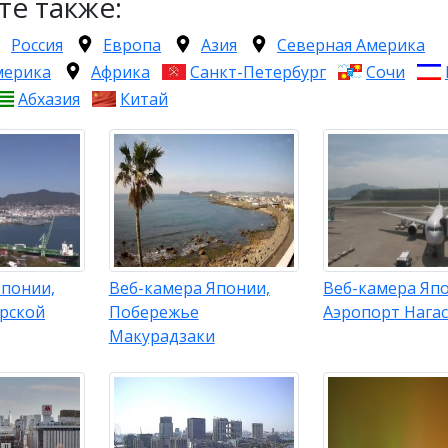
те также:
Россия
Европа
Азия
Северная Америка
мерика
Африка
Санкт-Петербург
Сочи
Абхазия
Китай
Японии,
Веб-камера Японии,
Веб-камера Яп
орской
Побережье
Аэропорт Нага
Макурадзаки