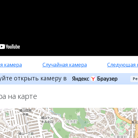
я камера
Случайная камера
Следующая 
уйте открыть камеру в
Ре
ра на карте