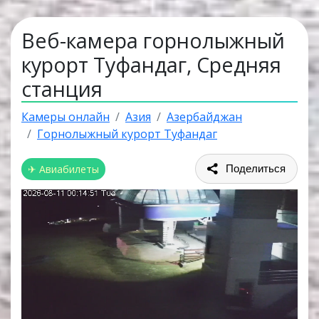
Веб-камера горнолыжный
курорт Туфандаг, Средняя
станция
Камеры онлайн
Азия
Азербайджан
Горнолыжный курорт Туфандаг
✈ Авиабилеты
Поделиться