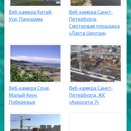
Веб-камера Китай,
Веб-камера Санкт-
Уси, Панорама
Петербурга,
Смотровая площадка
«Лахта Центра»
Веб-камера Сочи,
Веб-камера Санкт-
Малый Ахун,
Петербурга, ЖК
Побережье
«Аэросити 7»