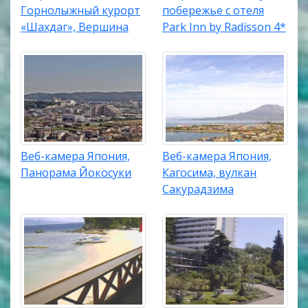
Горнолыжный курорт
побережье с отеля
«Шахдаг», Вершина
Park Inn by Radisson 4*
Веб-камера Япония,
Веб-камера Япония,
Панорама Йокосуки
Кагосима, вулкан
Сакурадзима