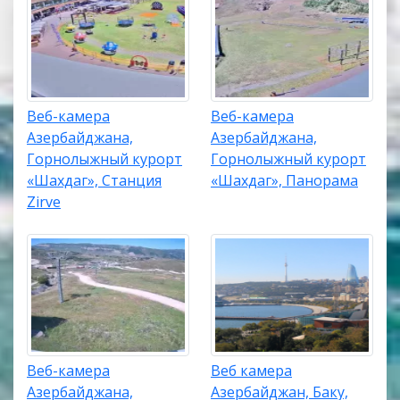
Веб-камера
Веб-камера
Азербайджана,
Азербайджана,
Горнолыжный курорт
Горнолыжный курорт
«Шахдаг», Станция
«Шахдаг», Панорама
Zirve
Веб-камера
Веб камера
Азербайджана,
Азербайджан, Баку,