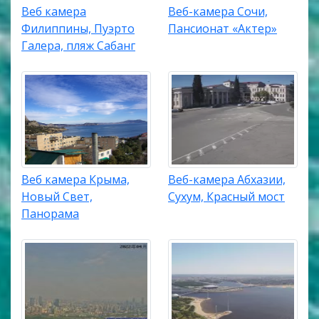
Веб камера
Веб-камера Сочи,
Филиппины, Пуэрто
Пансионат «Актер»
Галера, пляж Сабанг
Веб камера Крыма,
Веб-камера Абхазии,
Новый Свет,
Сухум, Красный мост
Панорама