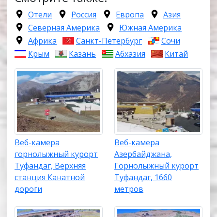
Отели
Россия
Европа
Азия
Северная Америка
Южная Америка
Африка
Санкт-Петербург
Сочи
Крым
Казань
Абхазия
Китай
Веб-камера
Веб-камера
горнолыжный курорт
Азербайджана,
Туфандаг, Верхняя
Горнолыжный курорт
станция Канатной
Туфандаг, 1660
дороги
метров