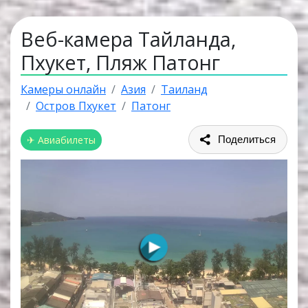
Веб-камера Тайланда,
Пхукет, Пляж Патонг
Камеры онлайн
Азия
Таиланд
Остров Пхукет
Патонг
✈ Авиабилеты
Поделиться