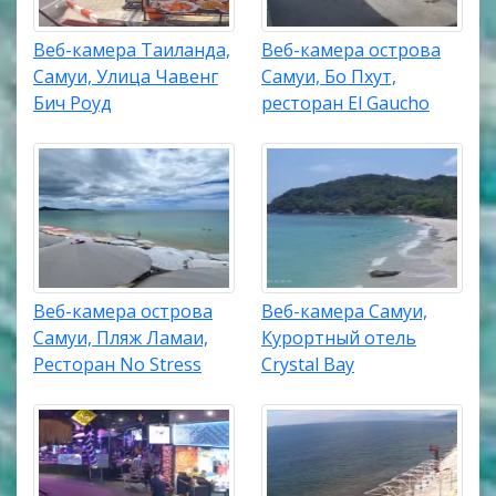
Веб-камера Таиланда,
Веб-камера острова
Самуи, Улица Чавенг
Самуи, Бо Пхут,
Бич Роуд
ресторан El Gaucho
Веб-камера острова
Веб-камера Самуи,
Самуи, Пляж Ламаи,
Курортный отель
Ресторан No Stress
Crystal Bay