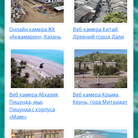
Онлайн камера ЖК
Веб-камера Китай,
«Аквамарин», Казань
Древний город Дали
Веб камера Абхазия,
Веб камера Крыма,
Пицунда, мыс
Керчь, гора Митридат
Пицунда с корпуса
«Маяк»