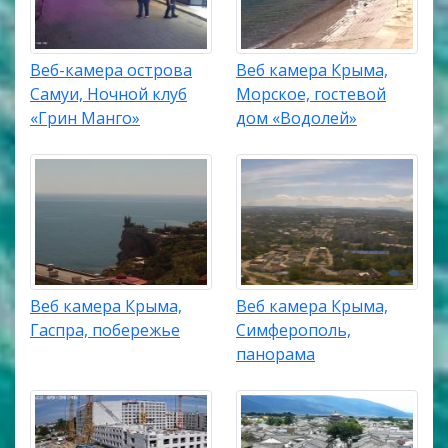
Веб-камера острова
Веб камера Крыма,
Самуи, Ночной клуб
Морское, гостевой
«Грин Манго»
дом «Водолей»
Веб камера Крыма,
Веб камера Крыма,
Гаспра, побережье
Симферополь,
панорама