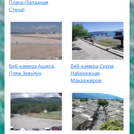
Плача (Западная
Стена)
Веб-камера Ашдод,
Веб-камера Сухум,
Пляж Зевулун
Набережная
Махаджиров