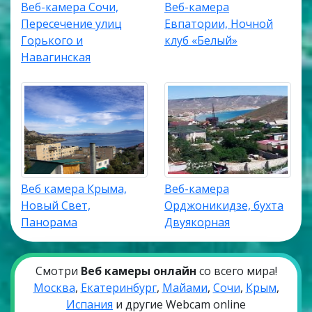
Веб-камера Сочи,
Веб-камера
Пересечение улиц
Евпатории, Ночной
Горького и
клуб «Белый»
Навагинская
Веб камера Крыма,
Веб-камера
Новый Свет,
Орджоникидзе, бухта
Панорама
Двуякорная
Смотри
Веб камеры онлайн
со всего мира!
Москва
,
Екатеринбург
,
Майами
,
Сочи
,
Крым
,
Испания
и другие Webcam online