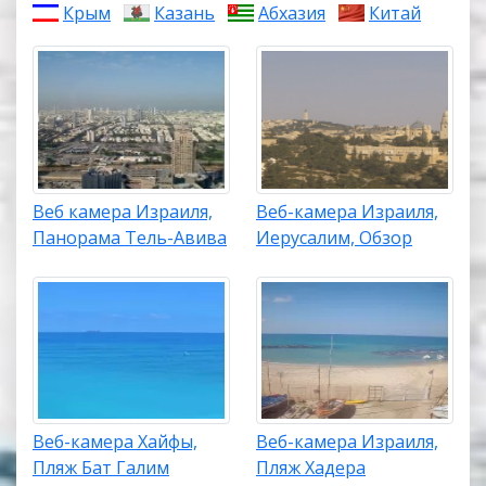
Крым
Казань
Абхазия
Китай
Веб камера Израиля,
Веб-камера Израиля,
Панорама Тель-Авива
Иерусалим, Обзор
Веб-камера Хайфы,
Веб-камера Израиля,
Пляж Бат Галим
Пляж Хадера