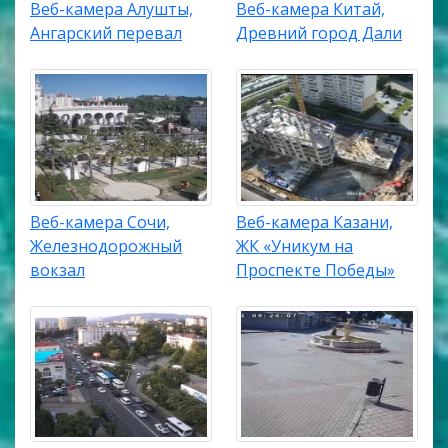
Веб-камера Алушты,
Веб-камера Китай,
Ангарский перевал
Древний город Дали
Веб-камера Сочи,
Веб-камера Казани,
Железнодорожный
ЖК «Уникум на
вокзал
Проспекте Победы»