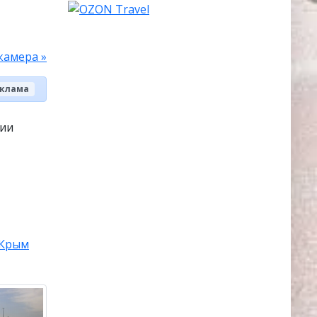
камера »
клама
рии
Крым