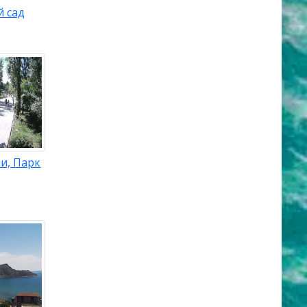
й сад
и, Парк