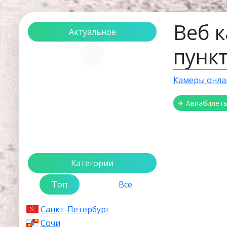
Веб к
Актуальное
пунк
Загрузка...
Камеры онла
✈ Авиабилет
Категории
Топ
Все
Санкт-Петербург
Сочи