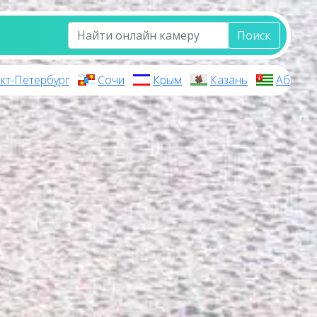
Поиск
кт-Петербург
Сочи
Крым
Казань
Абхази