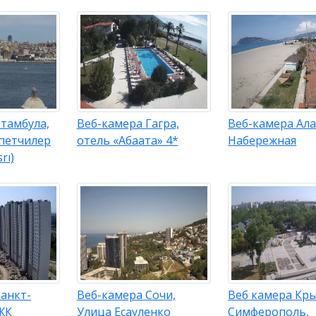
тамбула,
Веб-камера Гагра,
Веб-камера Ала
петчилер
отель «Абаата» 4*
Набережная
rı)
анкт-
Веб-камера Сочи,
Веб камера Кр
ЖК
Улица Есауленко
Симферополь,