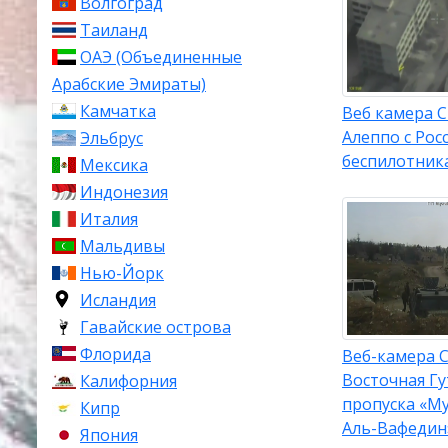
Волгоград
Таиланд
ОАЭ (Объединенные
Арабские Эмираты)
Камчатка
Веб камера С
Алеппо с Рос
Эльбрус
беспилотник
Мексика
Индонезия
Италия
Мальдивы
Нью-Йорк
Исландия
Гавайские острова
Флорида
Веб-камера С
Восточная Гу
Калифорния
пропуска «М
Кипр
Аль-Вафедин
Япония