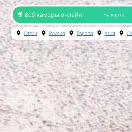
🎥 Веб камеры онлайн
На карте
Отели
Россия
Европа
Азия
Се