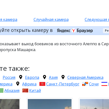
я камера
Случайная камера
Следующая 
уйте открыть камеру в
Ре
оказывает выход боевиков из восточного Алеппо в Си
пропуска Машарка.
те также:
Россия
Европа
Азия
Северная Америка
мерика
Африка
Санкт-Петербург
Сочи
Абхазия
Китай