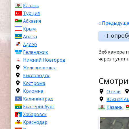
Казань
Турция
Абхазия
« Предыдуща
Крым
Попроб
ℹ️
Анапа
Адлер
Веб камера п
Геленджик
через пункт 
Нижний Новгород
Железноводск
Кисловодск
Смотри
Кострома
Коломна
Отели
Калининград
Южная А
Екатеринбург
Казань
Хабаровск
Краснодар