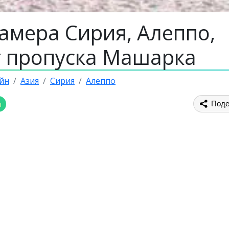
амера Сирия, Алеппо,
т пропуска Машарка
йн
Азия
Сирия
Алеппо
ы
Поде