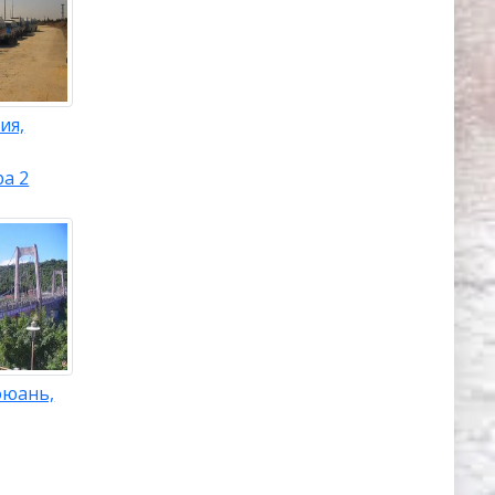
ия,
ра 2
оюань,