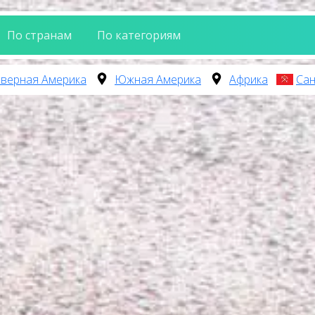
По странам
По категориям
верная Америка
Южная Америка
Африка
Сан