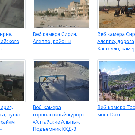
ирия,
Веб камера Сирия,
Веб камера Сир
сийского
Алеппо, районы
Алеппо, дорога
а
Кастелло, каме
ирия,
Веб-камера
Веб-камера Та
та, пункт
горнолыжный курорт
мост Daxi
ухайям
«Алтайские Альпы»,
»
Подъемник ККД-3