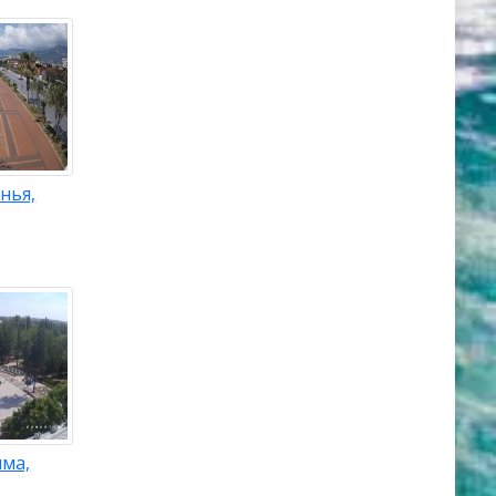
нья,
ыма,