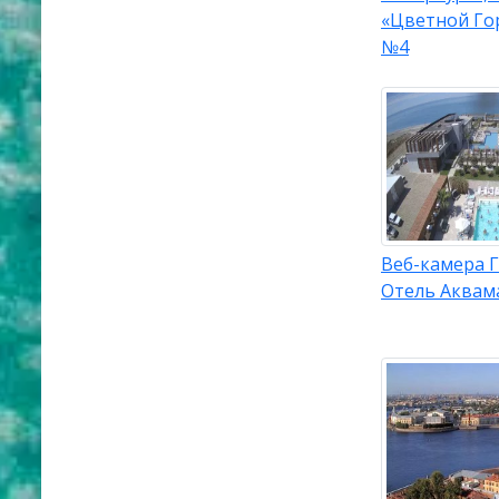
«Цветной Го
№4
Веб-камера Г
Отель Аквам