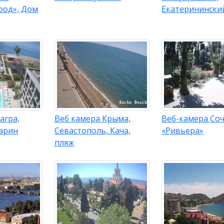
род», Дом
Екатеринински
агра,
Веб камера Крыма,
Веб-камера Соч
арин
Севастополь, Кача,
«Ривьера»
пляж