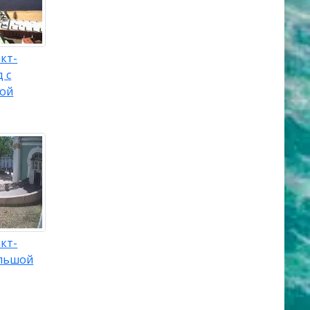
кт-
 с
кой
кт-
ольшой