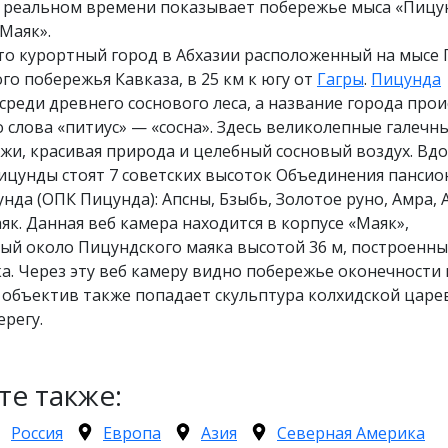
в реальном времени показывает побережье мыса «Пицун
Маяк».
то курортный город в Абхазии расположенный на мысе
о побережья Кавказа, в 25 км к югу от
Гагры
.
Пицунда
среди древнего соснового леса, а название города про
о слова «питиус» — «сосна». Здесь великолепные галечн
жи, красивая природа и целебный сосновый воздух. Вд
ицунды стоят 7 советских высоток Объединения пансио
нда (ОПК Пицунда): Апсны, Бзыбь, Золотое руно, Амра, 
як. Данная веб камера находится в корпусе «Маяк»,
ый около Пицундского маяка высотой 36 м, построенны
ка. Через эту веб камеру видно побережье оконечности
 объектив также попадает скульптура колхидской цар
ерегу.
те также:
Россия
Европа
Азия
Северная Америка