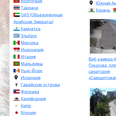
Волгоград
Южная А
Таиланд
Казань
ОАЭ (Объединенные
Арабские Эмираты)
Камчатка
Эльбрус
Мексика
Индонезия
Италия
Веб-камера А
Мальдивы
Пицунда, пл
Нью-Йорк
санатория
«Самшитова
Исландия
Гавайские острова
Флорида
Калифорния
Кипр
Япония