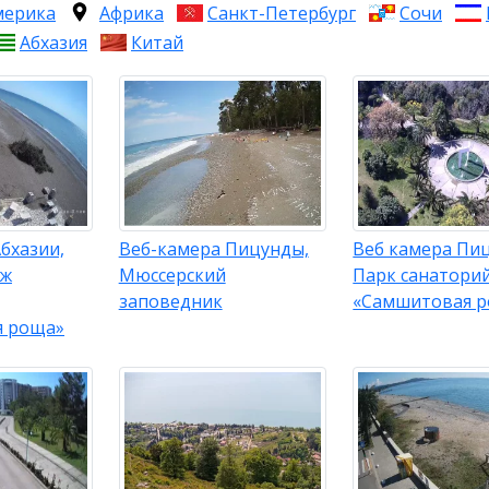
мерика
Африка
Санкт-Петербург
Сочи
Абхазия
Китай
бхазии,
Веб-камера Пицунды,
Веб камера Пиц
яж
Мюссерский
Парк санатори
заповедник
«Самшитовая 
я роща»