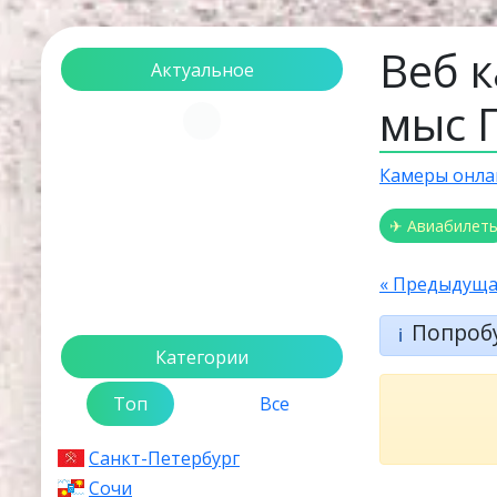
Веб к
Актуальное
мыс 
Загрузка...
Камеры онла
✈ Авиабилет
« Предыдуща
Попроб
ℹ️
Категории
Топ
Все
Санкт-Петербург
Сочи