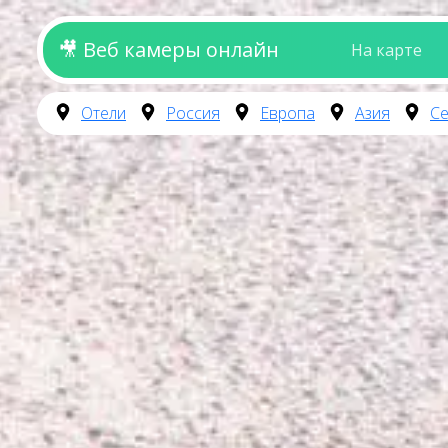
🎥 Веб камеры онлайн
На карте
Отели
Россия
Европа
Азия
Се