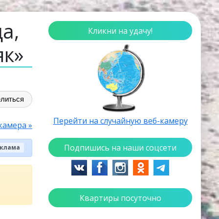
а,
Кликни на удачу!
як»
литься
Перейти на случайную веб-камеру
камера »
Подпишись на наши соцсети
клама
Квартиры посуточно