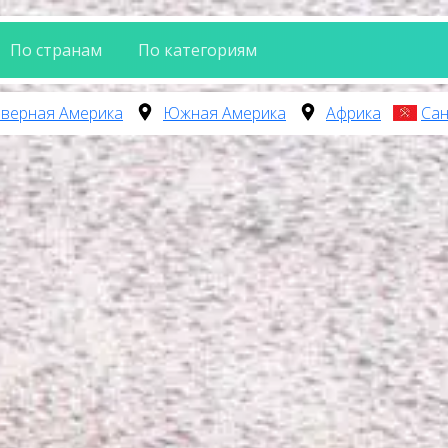
По странам
По категориям
верная Америка
Южная Америка
Африка
Сан