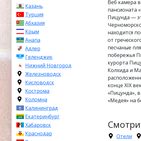
Веб камера 
Казань
пансионата «
Турция
Пицунда — э
Абхазия
Черноморског
Крым
находится по
от греческог
Анапа
песчаные пля
Адлер
побережья П
Геленджик
курорта Пицу
Нижний Новгород
Колхида и Ма
Железноводск
расположенн
Кисловодск
конце XIX ве
Кострома
«Пицунда», в
Коломна
«Медея» на б
Калининград
Екатеринбург
Смотри
Хабаровск
Краснодар
Отели