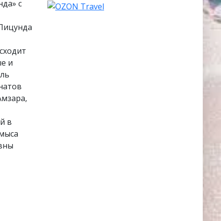
да» с
 Пицунда
исходит
ые и
оль
натов
Амзара,
й в
 мыса
евны