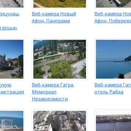
Пицунды,
Веб-камера Новый
Веб-камера Но
Афон, Панорама
Афон, Побереж
я роща»
ухум,
Веб-камера Гагра,
Веб-камера Гаг
нистрации
Мемориал
отель Райда
Независимости