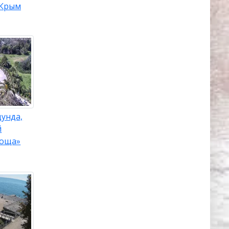
Крым
унда,
й
роща»