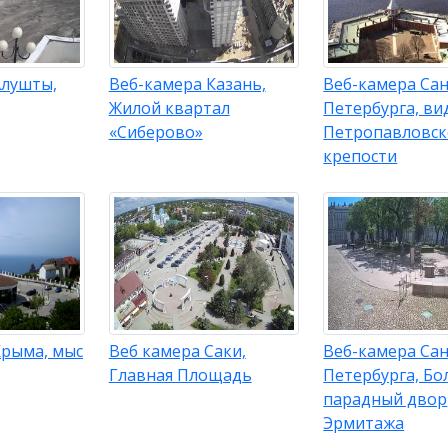
Алушты,
Веб-камера Казань,
Веб-камера Сан
Жилой квартал
Петербурга, вид
«Сиберово»
Петропавловс
крепости
Крыма, мыс
Веб камера Саки,
Веб-камера Сан
Главная Площадь
Петербурга, Б
парадный двор
Эрмитажа