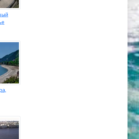
вый
ье
ра,