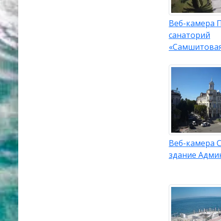
Веб-камера 
санаторий
«Самшитова
Веб-камера С
здание Адми