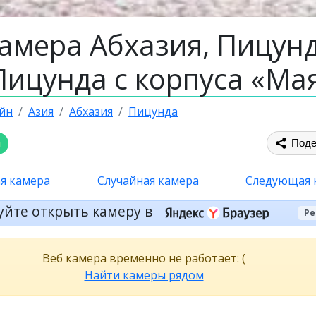
амера Абхазия, Пицунд
Пицунда с корпуса «Ма
йн
Азия
Абхазия
Пицунда
ы
Поде
я камера
Случайная камера
Следующая 
уйте открыть камеру в
Ре
Веб камера временно не работает: (
Найти камеры рядом