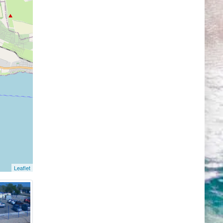
т
осточная
,161 км².
и
иков
ался
 Милета,
найдены
до 5
Leaflet
х его
кая
вое