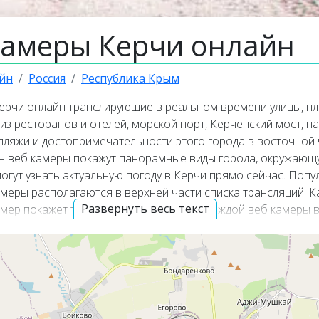
камеры Керчи онлайн
йн
Россия
Республика Крым
ерчи онлайн транслирующие в реальном времени улицы, п
из ресторанов и отелей, морской порт, Керченский мост, па
пляжи и достопримечательности этого города в восточной 
н веб камеры покажут панорамные виды города, окружающ
огут узнать актуальную погоду в Керчи прямо сейчас. Поп
меры располагаются в верхней части списка трансляций. К
Развернуть весь текст
амер покажет точное местоположение каждой веб камеры в
ая информация о Керчи
никальный город на востоке Крымского полуострова, изве
рией и разнообразием исторических и архитектурных
тельностей. Город расположен на западном берегу Керчен