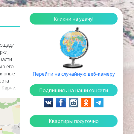
Кликни на удачу!
лощади,
рки,
части
ую его
улярные
Перейти на случайную веб-камеру
арта
 Керчи.
Подпишись на наши соцсети
стный
Квартиры посуточно
ского