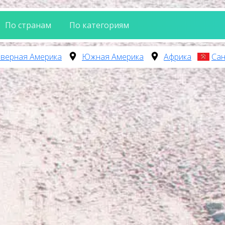
По странам
По категориям
верная Америка
Южная Америка
Африка
Сан