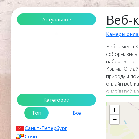
Веб-
Актуальное
Камеры онла
Загрузка...
Веб камеры К
соборы, виды 
набережные, 
Крыма. Онлай
природу и пом
онлайн веб ка
онлайн веб к
Категории
Кратк
+
Топ
Все
−
Керчь
— это у
богатой исто
Санкт-Петербург
достопримеча
Сочи