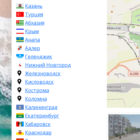
пролива в вос
Казань
Феодосии
и в
Турция
точка Крыма 
Абхазия
Крым
Численность н
Керчь являет
Анапа
Симферополя
Адлер
Геленджик
Керчь один и
Нижний Новгород
истории и арх
Железноводск
древний акро
а в 17 км от
Кисловодск
множество сто
Кострома
тысяч лет до н.
Коломна
Калининград
Сегодня Керч
Екатеринбург
важнейшим тр
паромная пер
Хабаровск
сообщение Кр
Краснодар