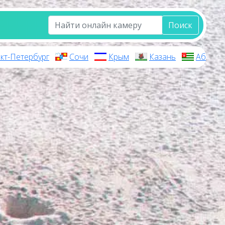
Поиск
кт-Петербург
Сочи
Крым
Казань
Абхази