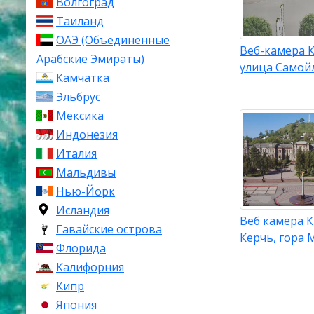
Волгоград
Климат
Таиланд
ОАЭ (Объединенные
Климат в Кер
Веб-камера К
Арабские Эмираты)
сухой зимой 
улица Самой
Камчатка
оказывает ра
Эльбрус
редкость сил
Мексика
Самый теплый 
Индонезия
самый холодны
Италия
мягкие, однак
Мальдивы
когда Керчен
Нью-Йорк
Купальный сез
Исландия
температура м
Веб камера 
Гавайские острова
Керчь, гора
Досто
Флорида
Калифорния
Кипр
Керчь как од
памятников а
Япония