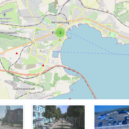
точной части Крымского полуострова, в 100 км к востоку о
 80 км к востоку от
Щелкино
. В Керчи расположена самая в
– мыс Фонарь.
аселения города около 154 600 человек, а его площадь 109
3
ся вторым по величине городом Крыма после
Севастополя
.
з древнейших городов мира, известный множеством памятн
итектуры разных эпох. В античные времена здесь располаг
поль Пантикапей на горе Митридат, основанный греками из
 Керчи расположен древний город Нимфей. В районе Керчи 
янок древних людей, живших здесь в период неолита (от 4 
э.) и мезолита (от 5 до 8 тысяч лет до н. э.).
ь один из самых больших морских портов в Крыму, делающи
анспортным центром региона. Керченский мост и Керченс
еправа обеспечивает транспортное, пассажирское и грузо
ымского полуострова с Краснодарским краем.