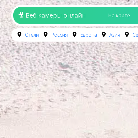
🎥 Веб камеры онлайн
На карте
Отели
Россия
Европа
Азия
Се