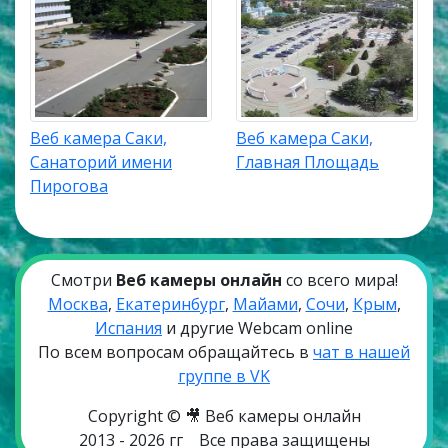
свойствами еще в средние века. Самая первая
грязелечебница в Саки была открыта в 1827 году, а
в 1837 году был основан Симферопольский
военный госпиталь.
Сегодня Саки — это старейший и крупнейший
Веб камера Саки,
Веб камера Саки,
бальнеологический курорт Крыма. На его
Санаторий имени
Главная Площадь
территории открыты множество пансионатов и
Пирогова
санаториев, где применяют целебную грязь
Сакского озера для лечения многих заболеваний.
Саки известен интересными
достопримечательностями, великолепными
Смотри
Веб камеры онлайн
со всего мира!
песчаными пляжами и теплым солнечным
Москва
,
Екатеринбург
,
Майами
,
Сочи
,
Крым
,
климатом.
Испания
и другие Webcam online
По всем вопросам обращайтесь в
чат в нашей
Климат в Саки
группе в VK
Климат в Саки приморско-степной и засушливый,
Copyright © 🎥 Веб камеры онлайн
почти такой же, как в Евпатории. Он
2013 - 2026 гг
Все права защищены