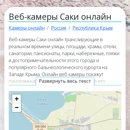
Веб-камеры Саки онлайн
Камеры онлайн
Россия
Республика Крым
Веб-камеры Саки онлайн транслирующие в
реальном времени улицы, площади, храмы, отели,
санатории, пансионаты, парки, набережные, пляжи
и достопримечательности этого города и
популярного бальнеологического курорта на
Западе Крыма. Онлайн веб камеры покажут
Развернуть весь текст
панорамные виды курорта, окружающую его
природу и помогут узнать актуальную погоду в Саки
прямо сейчас. Веб камеры работают в прямом
+
эфире, а некоторые из них транслируют
−
изображение со звуком. Популярные онлайн веб
камеры располагаются в верхней части списка
трансляций. Карта онлайн веб камер покажет