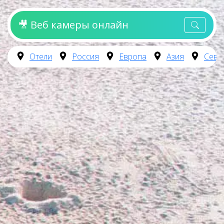
🎥 Веб камеры онлайн
Отели
Россия
Европа
Азия
Севе