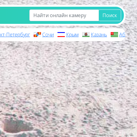
Поиск
кт-Петербург
Сочи
Крым
Казань
Абхази