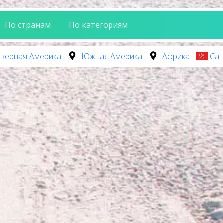
По странам
По категориям
верная Америка
Южная Америка
Африка
Сан