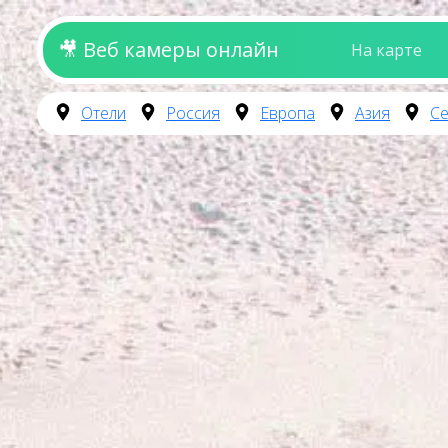
🎥 Веб камеры онлайн
На карте
Отели
Россия
Европа
Азия
Се