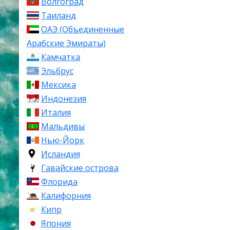
Волгоград
Таиланд
ОАЭ (Объединенные
Арабские Эмираты)
Камчатка
Эльбрус
Мексика
Индонезия
Италия
Мальдивы
Нью-Йорк
Исландия
Гавайские острова
Флорида
Калифорния
Кипр
Япония