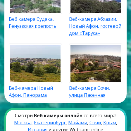
Веб камера Судака,
Веб-камера Абхазии,
Генуэзская крепость
Новый Афон, гостевой
дом «Таруса»
Веб-камера Новый
Веб-камера Сочи,
Афон, Панорама
улица Пасечная
Смотри
Веб камеры онлайн
со всего мира!
Москва
,
Екатеринбург
,
Майами
,
Сочи
,
Крым
,
Испания
и другие Webcam online