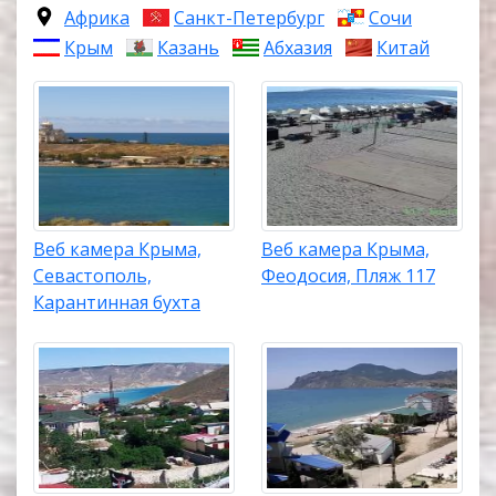
Африка
Санкт-Петербург
Сочи
Крым
Казань
Абхазия
Китай
Веб камера Крыма,
Веб камера Крыма,
Севастополь,
Феодосия, Пляж 117
Карантинная бухта