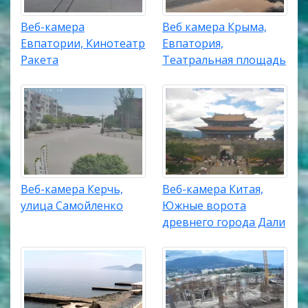
Веб-камера
Веб камера Крыма,
Евпатории, Кинотеатр
Евпатория,
Ракета
Театральная площадь
Веб-камера Керчь,
Веб-камера Китая,
улица Самойленко
Южные ворота
древнего города Дали