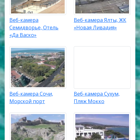
Веб-камера
Веб-камера Ялты, ЖК
Семидворье, Отель
«Новая Ливадия»
«Да Васко»
Веб-камера Сочи,
Веб-камера Сухум,
Морской порт
Пляж Мокко