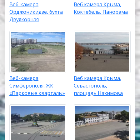
Веб-камера
Веб камера Крыма,
Орджоникидзе, бухта
Коктебель, Панорама
Двуякорная
Веб-камера
Веб камера Крыма,
Симферополя, ЖК
Севастополь,
«Парковые кварталы»
площадь Нахимова