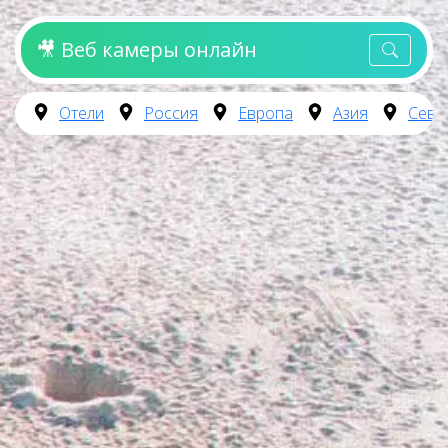
🎥 Веб камеры онлайн
Отели
Россия
Европа
Азия
Севе