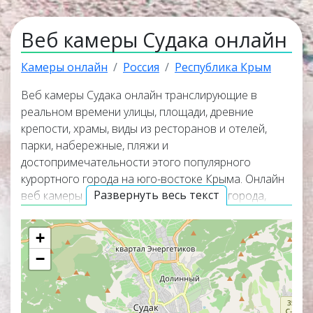
Веб камеры Судака онлайн
Камеры онлайн
Россия
Республика Крым
Веб камеры Судака онлайн транслирующие в
реальном времени улицы, площади, древние
крепости, храмы, виды из ресторанов и отелей,
парки, набережные, пляжи и
достопримечательности этого популярного
курортного города на юго-востоке Крыма. Онлайн
Развернуть весь текст
веб камеры покажут панорамные виды города,
окружающую его природу и помогут узнать
актуальную погоду в Судаке прямо сейчас. Веб
+
камеры работают в прямом эфире, а некоторые из
−
них транслируют изображение со звуком.
Популярные онлайн веб камеры располагаются в
верхней части списка трансляций. Карта онлайн