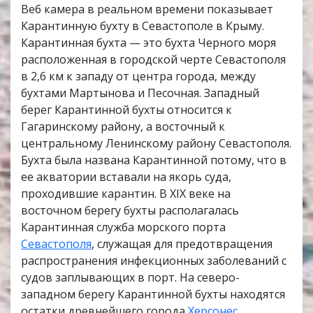
Веб камера в реальном времени показывает
Карантинную бухту в Севастополе в Крыму.
Карантинная бухта — это бухта Черного моря
расположенная в городской черте Севастополя
в 2,6 км к западу от центра города, между
бухтами Мартынова и Песочная. Западный
берег Карантинной бухты относится к
Гагаринскому району, а восточный к
центральному Ленинскому району Севастополя.
Бухта была названа Карантинной потому, что в
ее акватории вставали на якорь суда,
проходившие карантин. В XIX веке на
восточном берегу бухты располагалась
Карантинная служба морского порта
Севастополя
, служащая для предотвращения
распространения инфекционных заболеваний с
судов заплывающих в порт. На северо-
западном берегу Карантинной бухты находятся
остатки древнейшего города
Херсонес
,