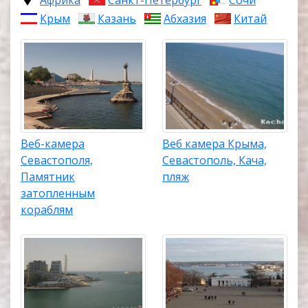
Крым
Казань
Абхазия
Китай
Веб-камера
Веб камера Крыма,
Севастополя,
Севастополь, Кача,
Памятник
пляж
затопленным
кораблям