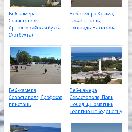
Веб камера
Веб камера Крыма,
Севастополя,
Севастополь,
Артиллерийская бухта
площадь Нахимова
(Артбухта)
Веб-камера
Веб-камера
Севастополя, Графская
Севастополя, Парк
пристань
Победы, Памятник
Георгию Победоносцу