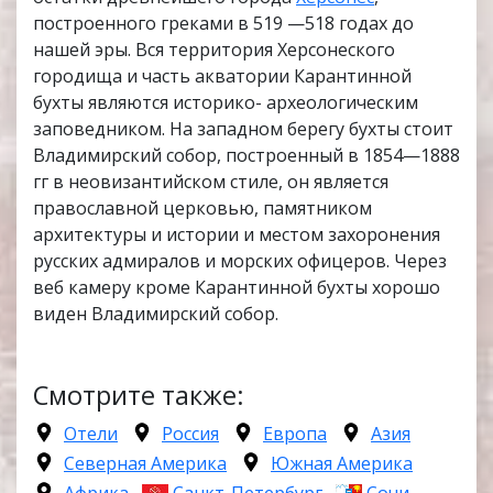
построенного греками в 519 —518 годах до
нашей эры. Вся территория Херсонеского
городища и часть акватории Карантинной
бухты являются историко- археологическим
заповедником. На западном берегу бухты стоит
Владимирский собор, построенный в 1854—1888
гг в неовизантийском стиле, он является
православной церковью, памятником
архитектуры и истории и местом захоронения
русских адмиралов и морских офицеров. Через
веб камеру кроме Карантинной бухты хорошо
виден Владимирский собор.
Смотрите также:
Отели
Россия
Европа
Азия
Северная Америка
Южная Америка
Африка
Санкт-Петербург
Сочи