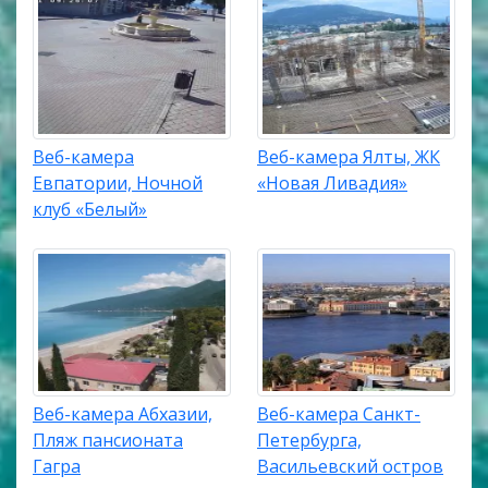
Веб-камера
Веб-камера Ялты, ЖК
Евпатории, Ночной
«Новая Ливадия»
клуб «Белый»
Веб-камера Абхазии,
Веб-камера Санкт-
Пляж пансионата
Петербурга,
Гагра
Васильевский остров