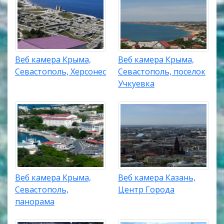
Веб камера Крыма,
Веб камера Крыма,
Севастополь, Херсонес
Севастополь, поселок
Учкуевка
Веб камера Крыма,
Веб камера Казань,
Севастополь,
Центр Города
панорама