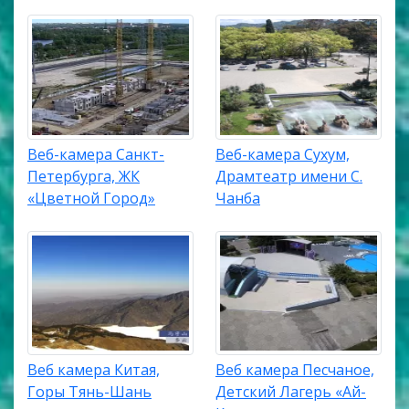
Веб-камера Санкт-
Веб-камера Сухум,
Петербурга, ЖК
Драмтеатр имени С.
«Цветной Город»
Чанба
Веб камера Китая,
Веб камера Песчаное,
Горы Тянь-Шань
Детский Лагерь «Ай-